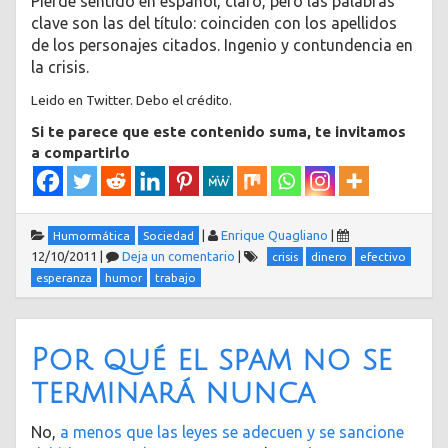
Pierde sentido en español, claro, pero las palabras
clave son las del título: coinciden con los apellidos
de los personajes citados. Ingenio y contundencia en
la crisis.
Leido en Twitter. Debo el crédito.
Si te parece que este contenido suma, te invitamos
a compartirlo
|
Enrique Quagliano
|
Humormática
Sociedad
12/10/2011
|
Deja un comentario
|
crisis
dinero
efectivo
esperanza
humor
trabajo
Por qué el spam no se
terminará nunca
No,
a menos que las leyes se adecuen y se sancione