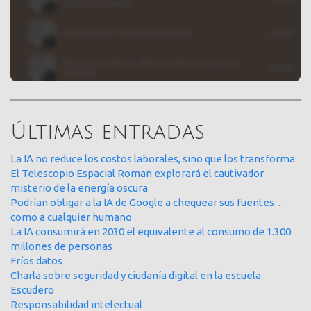
Últimas entradas
La IA no reduce los costos laborales, sino que los transforma
El Telescopio Espacial Roman explorará el cautivador
misterio de la energía oscura
Podrían obligar a la IA de Google a chequear sus fuentes…
como a cualquier humano
La IA consumirá en 2030 el equivalente al consumo de 1.300
millones de personas
Fríos datos
Charla sobre seguridad y ciudanía digital en la escuela
Escudero
Responsabilidad intelectual