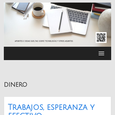
Saltar
al
contenido
Cambia
navega
dinero
Trabajos, esperanza y