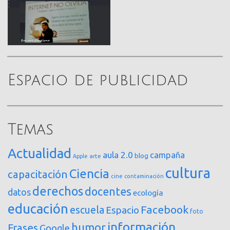
Espacio de publicidad
Temas
Actualidad
aula 2.0
campaña
blog
arte
Apple
cultura
Ciencia
capacitación
cine
contaminación
derechos
docentes
datos
ecología
educación
Facebook
escuela
Espacio
foto
información
humor
Frases
Google