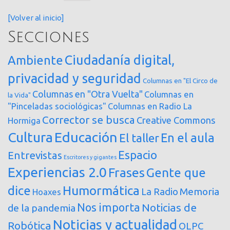
[Volver al inicio]
Secciones
Ciudadanía digital,
Ambiente
privacidad y seguridad
Columnas en "El Circo de
Columnas en "Otra Vuelta"
Columnas en
la Vida"
"Pinceladas sociológicas"
Columnas en Radio La
Corrector se busca
Creative Commons
Hormiga
Cultura
Educación
En el aula
El taller
Espacio
Entrevistas
Escritores y gigantes
Experiencias 2.0
Frases
Gente que
dice
Humormática
Memoria
La Radio
Hoaxes
Nos importa
Noticias de
de la pandemia
Noticias y actualidad
Robótica
OLPC