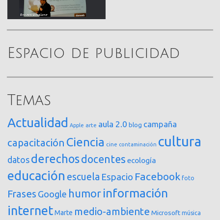
Espacio de publicidad
Temas
Actualidad
aula 2.0
campaña
blog
arte
Apple
cultura
Ciencia
capacitación
cine
contaminación
derechos
docentes
datos
ecología
educación
Facebook
escuela
Espacio
foto
información
humor
Frases
Google
internet
medio-ambiente
Marte
Microsoft
música