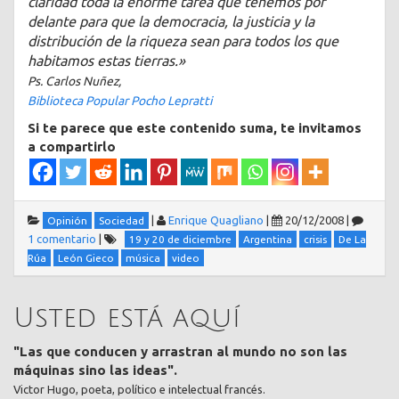
claridad toda la enorme tarea que tenemos por
delante para que la democracia, la justicia y la
distribución de la riqueza sean para todos los que
habitamos estas tierras.»
Ps. Carlos Nuñez,
Biblioteca Popular Pocho Lepratti
Si te parece que este contenido suma, te invitamos
a compartirlo
|
Enrique Quagliano
|
20/12/2008
|
Opinión
Sociedad
1 comentario
|
19 y 20 de diciembre
Argentina
crisis
De La
Rúa
León Gieco
música
video
Usted está aquí
"Las que conducen y arrastran al mundo no son las
máquinas sino las ideas".
Victor Hugo, poeta, político e intelectual francés.