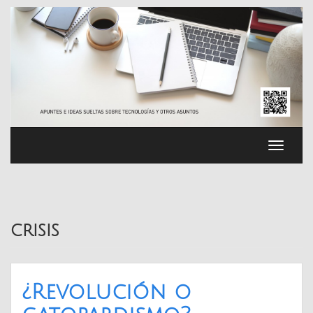
Saltar
al
contenido
Cambia
navega
crisis
¿Revolución o