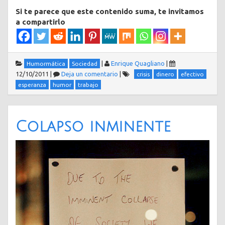
Si te parece que este contenido suma, te invitamos
a compartirlo
|
Enrique Quagliano
|
Humormática
Sociedad
12/10/2011
|
Deja un comentario
|
crisis
dinero
efectivo
esperanza
humor
trabajo
Colapso inminente