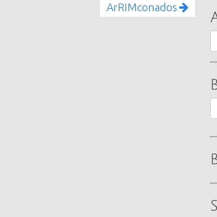
ArRIMconados
A
B