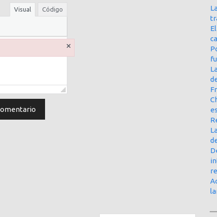
La
Visual
Código
t
E
ca
×
Po
f
L
d
Fr
Ch
e
R
La
d
D
in
r
Ac
l