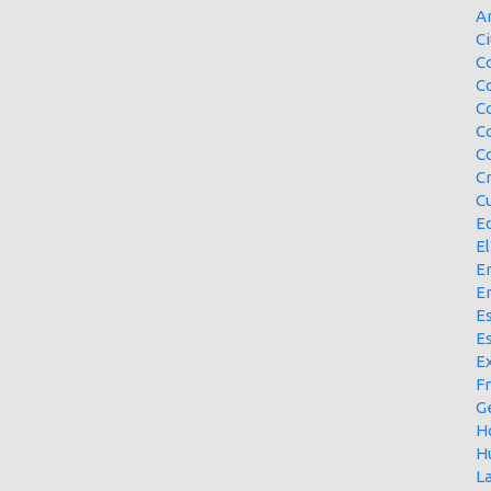
A
Ci
Co
C
C
C
C
C
Cu
E
El
En
E
Es
E
Ex
F
G
H
H
L