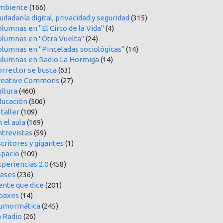
mbiente
(166)
udadanía digital, privacidad y seguridad
(315)
lumnas en "El Circo de la Vida"
(4)
olumnas en "Otra Vuelta"
(24)
olumnas en "Pinceladas sociológicas"
(14)
olumnas en Radio La Hormiga
(14)
orrector se busca
(63)
reative Commons
(27)
ltura
(460)
ducación
(506)
 taller
(109)
 el aula
(169)
ntrevistas
(59)
critores y gigantes
(1)
spacio
(109)
periencias 2.0
(458)
rases
(236)
ente que dice
(201)
oaxes
(14)
umormática
(245)
a Radio
(26)