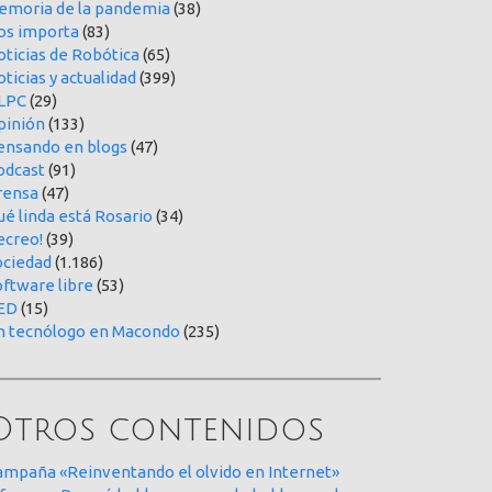
emoria de la pandemia
(38)
os importa
(83)
oticias de Robótica
(65)
ticias y actualidad
(399)
LPC
(29)
pinión
(133)
ensando en blogs
(47)
odcast
(91)
rensa
(47)
é linda está Rosario
(34)
ecreo!
(39)
ociedad
(1.186)
oftware libre
(53)
ED
(15)
n tecnólogo en Macondo
(235)
Otros contenidos
ampaña «Reinventando el olvido en Internet»