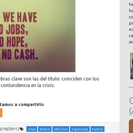
h
ha
co
pr
en
ca
a
bras clave son las del título: coinciden con los
 contundencia en la crisis.
itamos a compartirlo
2/10/2011
|
crisis
dinero
efectivo
esperanza
humor