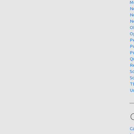
M
N
N
No
O
O
P
P
P
Qu
R
S
S
T
U
C