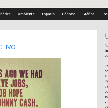
bótica
Ambiente
Espacio
Pódcast
Gráfica
Ent
"
ctivo
l
Vi
L
co
al
im
v
c
el
vi
de