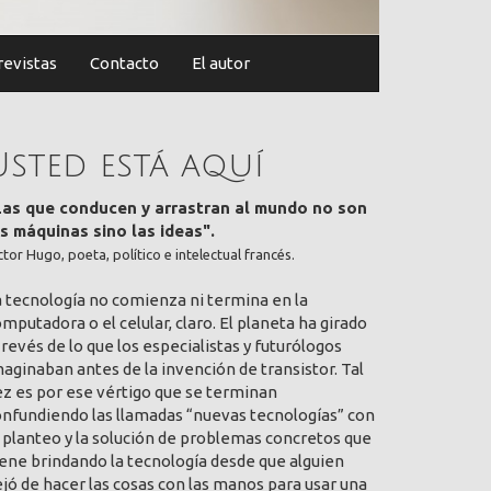
revistas
Contacto
El autor
Usted está aquí
Las que conducen y arrastran al mundo no son
as máquinas sino las ideas".
ctor Hugo, poeta, político e intelectual francés.
a tecnología no comienza ni termina en la
mputadora o el celular, claro. El planeta ha girado
 revés de lo que los especialistas y futurólogos
aginaban antes de la invención de transistor. Tal
ez es por ese vértigo que se terminan
onfundiendo las llamadas “nuevas tecnologías” con
 planteo y la solución de problemas concretos que
ene brindando la tecnología desde que alguien
jó de hacer las cosas con las manos para usar una