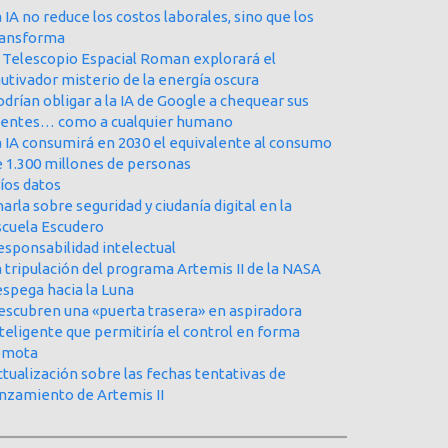
 IA no reduce los costos laborales, sino que los
ransforma
l Telescopio Espacial Roman explorará el
utivador misterio de la energía oscura
drían obligar a la IA de Google a chequear sus
uentes… como a cualquier humano
a IA consumirá en 2030 el equivalente al consumo
e 1.300 millones de personas
íos datos
arla sobre seguridad y ciudanía digital en la
scuela Escudero
esponsabilidad intelectual
 tripulación del programa Artemis II de la NASA
espega hacia la Luna
escubren una «puerta trasera» en aspiradora
teligente que permitiría el control en forma
emota
tualización sobre las fechas tentativas de
anzamiento de Artemis II