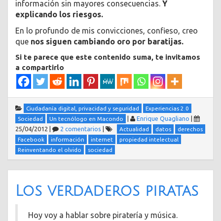
información sin mayores consecuencias.
Y
explicando los riesgos.
En lo profundo de mis convicciones, confieso, creo
que
nos siguen cambiando oro por baratijas.
Si te parece que este contenido suma, te invitamos
a compartirlo
Ciudadanía digital, privacidad y seguridad
Experiencias 2.0
|
Enrique Quagliano
|
Sociedad
Un tecnólogo en Macondo
25/04/2012
|
2 comentarios
|
Actualidad
datos
derechos
Facebook
información
internet
propiedad intelectual
Reinventando el olvido
sociedad
Los verdaderos piratas
Hoy voy a hablar sobre piratería y música.