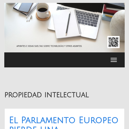
Saltar
al
contenido
Cambia
navega
propiedad intelectual
El Parlamento Europeo