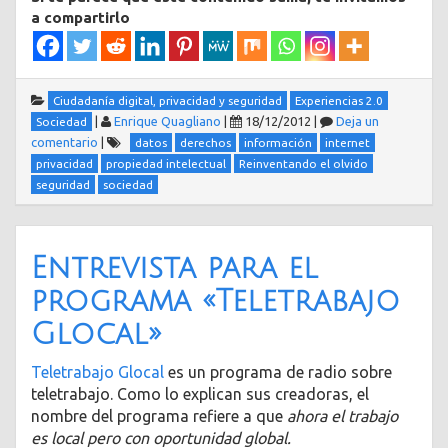
a compartirlo
Ciudadanía digital, privacidad y seguridad
Experiencias 2.0
|
Enrique Quagliano
|
18/12/2012
|
Deja un
Sociedad
comentario
|
datos
derechos
información
internet
privacidad
propiedad intelectual
Reinventando el olvido
seguridad
sociedad
Entrevista para el
programa «Teletrabajo
Glocal»
Teletrabajo Glocal
es un programa de radio sobre
teletrabajo. Como lo explican sus creadoras, el
nombre del programa refiere a que
ahora el trabajo
es local pero con oportunidad global.