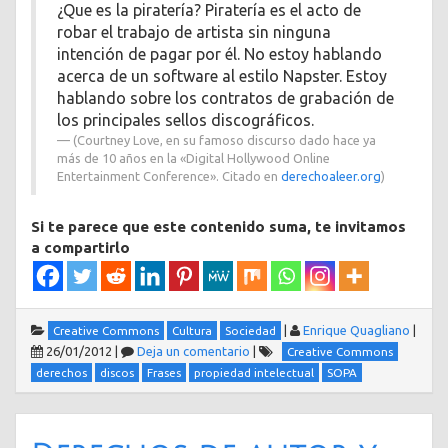
¿Que es la piratería? Piratería es el acto de
robar el trabajo de artista sin ninguna
intención de pagar por él. No estoy hablando
acerca de un software al estilo Napster. Estoy
hablando sobre los contratos de grabación de
los principales sellos discográficos.
(Courtney Love, en su famoso discurso dado hace ya
más de 10 años en la «Digital Hollywood Online
Entertainment Conference». Citado en
derechoaleer.org
)
Si te parece que este contenido suma, te invitamos
a compartirlo
|
Enrique Quagliano
|
Creative Commons
Cultura
Sociedad
26/01/2012
|
Deja un comentario
|
Creative Commons
derechos
discos
Frases
propiedad intelectual
SOPA