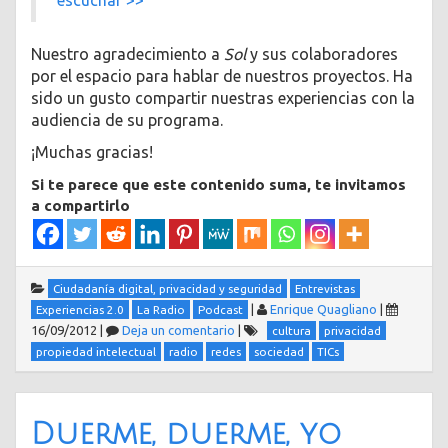
escuchar >>
Nuestro agradecimiento a
Sol
y sus colaboradores
por el espacio para hablar de nuestros proyectos. Ha
sido un gusto compartir nuestras experiencias con la
audiencia de su programa.
¡Muchas gracias!
Si te parece que este contenido suma, te invitamos
a compartirlo
Ciudadanía digital, privacidad y seguridad
Entrevistas
|
Enrique Quagliano
|
Experiencias 2.0
La Radio
Podcast
16/09/2012
|
Deja un comentario
|
cultura
privacidad
propiedad intelectual
radio
redes
sociedad
TICs
Duerme, duerme, yo