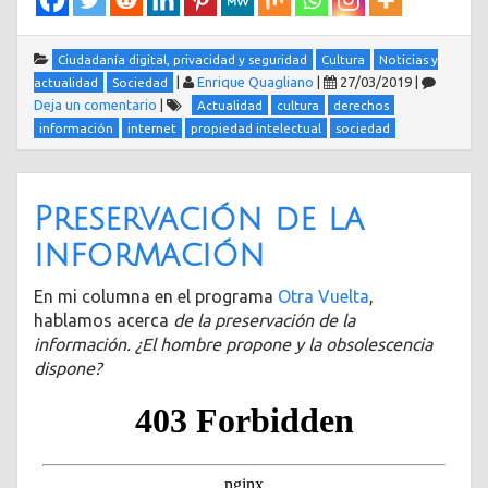
Ciudadanía digital, privacidad y seguridad
Cultura
Noticias y
|
Enrique Quagliano
|
27/03/2019
|
actualidad
Sociedad
Deja un comentario
|
Actualidad
cultura
derechos
información
internet
propiedad intelectual
sociedad
Preservación de la
información
En mi columna en el programa
Otra Vuelta
,
hablamos acerca
de la preservación de la
información. ¿El hombre propone y la obsolescencia
dispone?