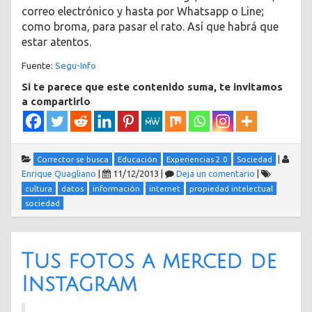
correo electrónico y hasta por Whatsapp o Line;
como broma, para pasar el rato. Así que habrá que
estar atentos.
Fuente:
Segu-Info
Si te parece que este contenido suma, te invitamos
a compartirlo
|
Corrector se busca
Educación
Experiencias 2.0
Sociedad
Enrique Quagliano
|
11/12/2013
|
Deja un comentario
|
cultura
datos
información
internet
propiedad intelectual
sociedad
Tus fotos a merced de
Instagram