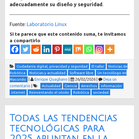
adecuadamente su diseño y seguridad
.
Fuente:
Laboratorio Linux
Si te parece que este contenido suma, te invitamos
a compartirlo
Ciudadanía digital, privacidad y seguridad
El taller
Noticias de
Robótica
Noticias y actualidad
Software libre
Un tecnólogo en
|
Enrique Quagliano
|
26/02/2026
|
Deja un
Macondo
comentario
|
Actualidad
Ciencia
derechos
información
internet
Reinventando el olvido
Robótica
sociedad
Todas las tendencias
tecnológicas para
2025 apuntan en la