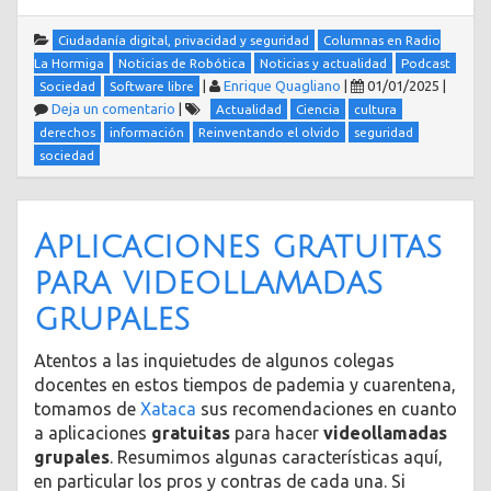
Ciudadanía digital, privacidad y seguridad
Columnas en Radio
La Hormiga
Noticias de Robótica
Noticias y actualidad
Podcast
|
Enrique Quagliano
|
01/01/2025
|
Sociedad
Software libre
Deja un comentario
|
Actualidad
Ciencia
cultura
derechos
información
Reinventando el olvido
seguridad
sociedad
Aplicaciones gratuitas
para videollamadas
grupales
Atentos a las inquietudes de algunos colegas
docentes en estos tiempos de pademia y cuarentena,
tomamos de
Xataca
sus recomendaciones en cuanto
a aplicaciones
gratuitas
para hacer
videollamadas
grupales
. Resumimos algunas características aquí,
en particular los pros y contras de cada una. Si