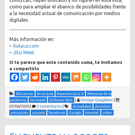
conozcan, hayan utilizado y no figuren en esta lista,
como para ampliar el abanico de posibilidades frente
a la necesidad actual de comunicación por medios
digitales.
Más información en:
–
Xataca.com
–
Jitsi Meet
Si te parece que este contenido suma, te invitamos
a compartirlo
Educación
En el aula
Experiencias 2.0
Memoria de la
|
Enrique Quagliano
|
pandemia
Sociedad
Software libre
01/04/2020
|
2 comentarios
|
Actualidad
docentes
educación
escuela
Facebook
Google
internet
video