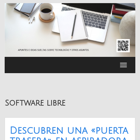
Saltar
al
contenido
Cambia
navega
Software libre
Descubren una «puerta