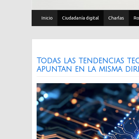
Inicio
Ciudadanía digital
Charlas
Ro
Todas las tendencias te
apuntan en la misma dir