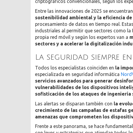
criptográficos convencionales, según los exp
Entre las innovaciones de 2025 se encuentra
sostenibilidad ambiental y la eficiencia de
procesamiento de datos en tiempo real. Esta
industriales al permitir que sectores como la 
propia red móvil y según los expertos van a
m
sectores y a acelerar la digitalización ind
La seguridad siempre en
Todos los especialistas coinciden en
la impo
especializada en seguridad informática
Nord
servicios avanzados para generar desinform
vulnerabilidades de los dispositivos intel
sofisticación de los ataques de ingeniería 
Las alertas se disparan también con
la evolu
crecimiento de las campañas de estafas ge
amenazas que comprometen los dispositiv
Frente a este panorama, se hace fundamenta
con leyes y estrategias que atiendan todos lo