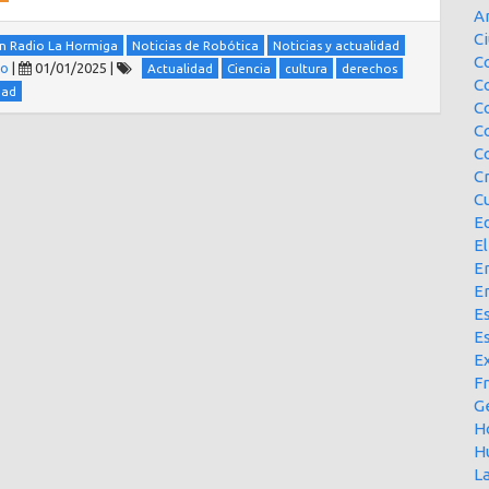
A
Ci
n Radio La Hormiga
Noticias de Robótica
Noticias y actualidad
Co
no
|
01/01/2025
|
Actualidad
Ciencia
cultura
derechos
C
dad
C
C
C
C
Cu
E
El
En
E
Es
E
Ex
F
G
H
H
L