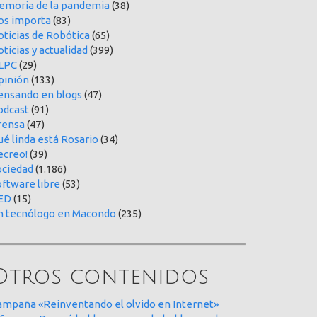
emoria de la pandemia
(38)
os importa
(83)
oticias de Robótica
(65)
ticias y actualidad
(399)
LPC
(29)
pinión
(133)
ensando en blogs
(47)
odcast
(91)
rensa
(47)
é linda está Rosario
(34)
ecreo!
(39)
ociedad
(1.186)
oftware libre
(53)
ED
(15)
n tecnólogo en Macondo
(235)
Otros contenidos
ampaña «Reinventando el olvido en Internet»