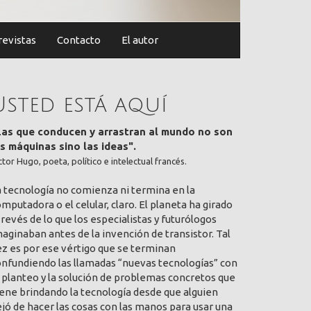
revistas
Contacto
El autor
Usted está aquí
Las que conducen y arrastran al mundo no son
as máquinas sino las ideas".
ctor Hugo, poeta, político e intelectual francés.
a tecnología no comienza ni termina en la
mputadora o el celular, claro. El planeta ha girado
 revés de lo que los especialistas y futurólogos
aginaban antes de la invención de transistor. Tal
ez es por ese vértigo que se terminan
onfundiendo las llamadas “nuevas tecnologías” con
 planteo y la solución de problemas concretos que
ene brindando la tecnología desde que alguien
jó de hacer las cosas con las manos para usar una