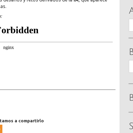
as.
:
A
B
itamos a compartirlo