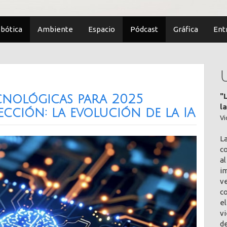
bótica
Ambiente
Espacio
Pódcast
Gráfica
Ent
"
cnológicas para 2025
l
ección: la evolución de la IA
Vi
L
co
al
im
v
c
el
vi
de