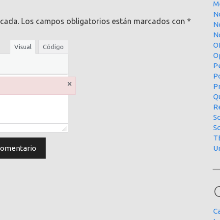
M
N
icada.
Los campos obligatorios están marcados con
*
N
No
O
Visual
Código
O
P
P
×
P
Qu
R
S
S
T
U
C