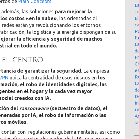
ertos de
Plain Concepts
.
La
n además, las soluciones
para mejorar la
t
 los costos «en la nube»
, las orientadas al
E
ca
s redes están ya revolucionando los entornos
Po
fabricación, la logística y la energía dispongan de su
f
ejorar la eficiencia y seguridad de muchos
L
ustrial en todo el mundo.
d
Fr
 el centro
Ch
e
rtancia de garantizar la seguridad.
La empresa
R
VPN
ubica la centralidad de esos riesgos en
los
La
ación, el robo de identidades digitales, las
d
igentes en el hogar y la cada vez mayor
D
social creados con IA.
in
ción del
ransomware
(secuestro de datos), el
r
neradas por IA, el robo de información o las
Ac
os móviles.
l
l contar con regulaciones gubernamentales, así como
s desafíos y retos derivados de la
IA
, que aparece