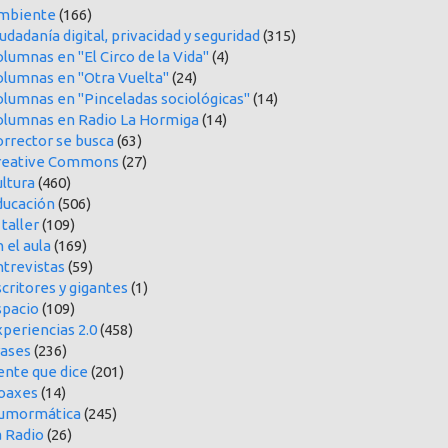
mbiente
(166)
udadanía digital, privacidad y seguridad
(315)
lumnas en "El Circo de la Vida"
(4)
olumnas en "Otra Vuelta"
(24)
olumnas en "Pinceladas sociológicas"
(14)
olumnas en Radio La Hormiga
(14)
orrector se busca
(63)
reative Commons
(27)
ltura
(460)
ducación
(506)
 taller
(109)
 el aula
(169)
ntrevistas
(59)
critores y gigantes
(1)
spacio
(109)
periencias 2.0
(458)
rases
(236)
ente que dice
(201)
oaxes
(14)
umormática
(245)
a Radio
(26)