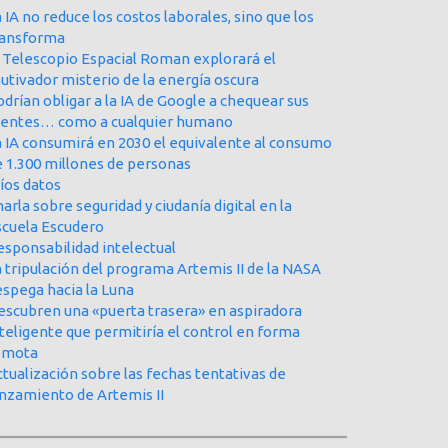
 IA no reduce los costos laborales, sino que los
ransforma
l Telescopio Espacial Roman explorará el
utivador misterio de la energía oscura
drían obligar a la IA de Google a chequear sus
uentes… como a cualquier humano
a IA consumirá en 2030 el equivalente al consumo
e 1.300 millones de personas
íos datos
arla sobre seguridad y ciudanía digital en la
scuela Escudero
esponsabilidad intelectual
 tripulación del programa Artemis II de la NASA
espega hacia la Luna
escubren una «puerta trasera» en aspiradora
teligente que permitiría el control en forma
emota
tualización sobre las fechas tentativas de
anzamiento de Artemis II