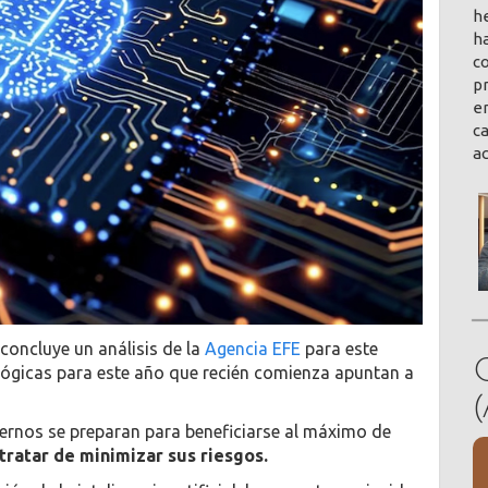
h
ha
co
pr
en
ca
a
 concluye un análisis de la
Agencia EFE
para este
ológicas para este año que recién comienza apuntan a
ernos se preparan para beneficiarse al máximo de
tratar de minimizar sus riesgos.