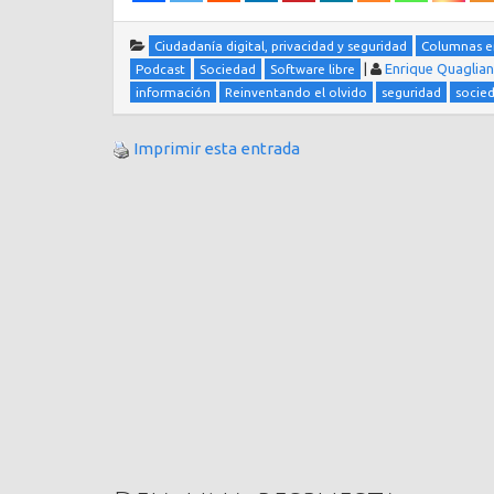
Ciudadanía digital, privacidad y seguridad
Columnas e
|
Enrique Quaglia
Podcast
Sociedad
Software libre
información
Reinventando el olvido
seguridad
socie
Imprimir esta entrada