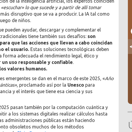
ón de la inteligencia artificial, los expertos coinciden
«escuchar» lo que sucede y a partir de allí tomar
más disruptivo que se va a producir. La IA tal como
juego de niños.
e pueden ayudar, descargar y complementar el
tradicionales tiene también sus desafíos:
son
ara que las acciones que llevan a cabo coincidan
o el usuario.
Estas soluciones tecnológicas deben
a forma adecuada el rendimiento legal, ético y
r
un uso responsable y confiable
.
los valores humanos.
es emergentes se dan en el marco de este 2025, «
Año
uánticas»
, proclamado así por la
Unesco
para
ncia y el interés que tiene esa ciencia y sus
2025 pasan también por la computación cuántica y
itir a los sistemas digitales realizar cálculos hasta
as administraciones públicas están haciendo
pronto obsoletos muchos de los métodos