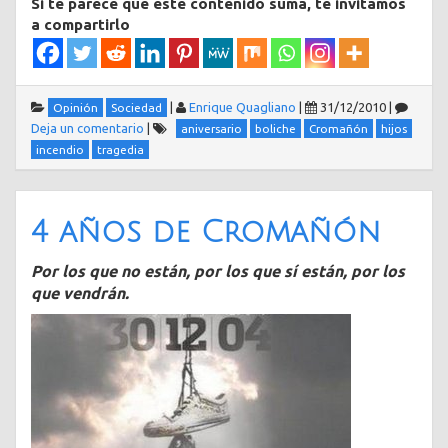
Si te parece que este contenido suma, te invitamos
a compartirlo
|
Enrique Quagliano
|
31/12/2010
|
Opinión
Sociedad
Deja un comentario
|
aniversario
boliche
Cromañón
hijos
incendio
tragedia
4 años de Cromañón
Por los que no están, por los que sí están, por los
que vendrán.