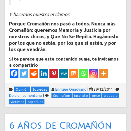
Y hacemos nuestro el clamor:
Porque Cromañón nos pasó a todos. Nunca más
Cromañón: queremos Memoria y Justicia por
nuestros chicos, y Que No Se Repita. Hagámoslo
por los que no están, por los que sí están, y por
los que vendrán.
Si te parece que este contenido suma, te invitamos
a compartirlo
|
Enrique Quagliano
|
29/12/2011
|
Opinión
Sociedad
Deja un comentario
|
Cromañón
incendio
once
tragedia
víctimas
zapatillas
6 años de Cromañón