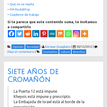
–
Que no se repita.
–
FM Rock&Pop
–
Cuaderno de trabajo
Si te parece que este contenido suma, te invitamos
a compartirlo
|
Enrique Quagliano
|
30/12/2012
|
Opinión
Sociedad
Deja un comentario
|
Cromañón
cultura
derechos
Siete años de
Cromañón
La Puerta 12 está impune.
Kheyvis está impune y prescripto.
La Embajada de Israel está al borde de la
prescripción.