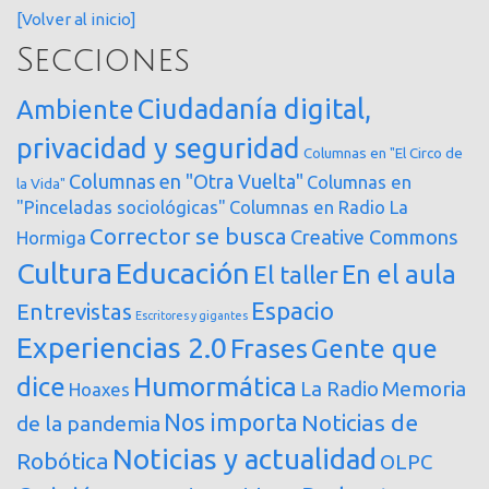
[Volver al inicio]
Secciones
Ciudadanía digital,
Ambiente
privacidad y seguridad
Columnas en "El Circo de
Columnas en "Otra Vuelta"
Columnas en
la Vida"
"Pinceladas sociológicas"
Columnas en Radio La
Corrector se busca
Creative Commons
Hormiga
Cultura
Educación
En el aula
El taller
Espacio
Entrevistas
Escritores y gigantes
Experiencias 2.0
Frases
Gente que
dice
Humormática
Memoria
La Radio
Hoaxes
Nos importa
Noticias de
de la pandemia
Noticias y actualidad
Robótica
OLPC