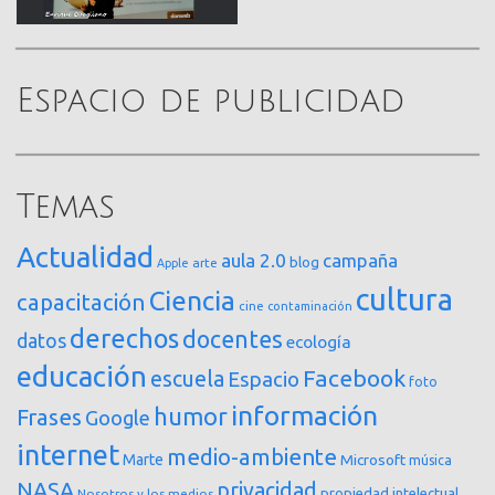
Espacio de publicidad
Temas
Actualidad
aula 2.0
campaña
blog
arte
Apple
cultura
Ciencia
capacitación
cine
contaminación
derechos
docentes
datos
ecología
educación
Facebook
escuela
Espacio
foto
información
humor
Frases
Google
internet
medio-ambiente
Marte
Microsoft
música
NASA
privacidad
propiedad intelectual
Nosotros y los medios