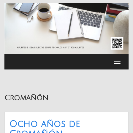
Saltar
al
contenido
Cambia
navega
Cromañón
Ocho años de