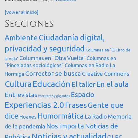
[Volver al inicio]
Secciones
Ciudadanía digital,
Ambiente
privacidad y seguridad
Columnas en "El Circo de
Columnas en "Otra Vuelta"
Columnas en
la Vida"
"Pinceladas sociológicas"
Columnas en Radio La
Corrector se busca
Creative Commons
Hormiga
Cultura
Educación
En el aula
El taller
Espacio
Entrevistas
Escritores y gigantes
Experiencias 2.0
Frases
Gente que
dice
Humormática
Memoria
La Radio
Hoaxes
Nos importa
Noticias de
de la pandemia
Noticias y actualidad
Robótica
OLPC