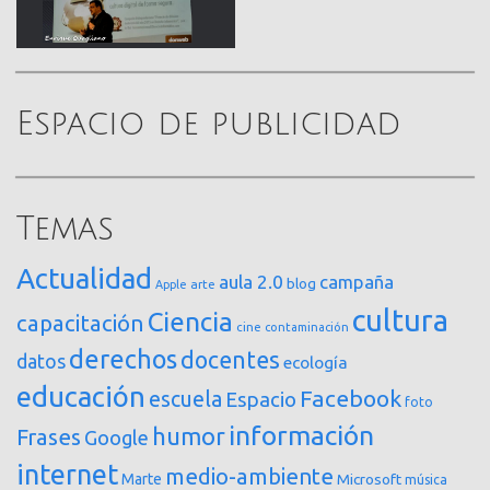
Espacio de publicidad
Temas
Actualidad
aula 2.0
campaña
blog
arte
Apple
cultura
Ciencia
capacitación
cine
contaminación
derechos
docentes
datos
ecología
educación
Facebook
escuela
Espacio
foto
información
humor
Frases
Google
internet
medio-ambiente
Marte
Microsoft
música