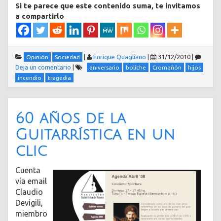
Si te parece que este contenido suma, te invitamos
a compartirlo
|
Enrique Quagliano
|
31/12/2010
|
Opinión
Sociedad
Deja un comentario
|
aniversario
boliche
Cromañón
hijos
incendio
tragedia
60 años de la
Guitarrística en un
clic
Cuenta
vía email
Claudio
Devigili,
miembro