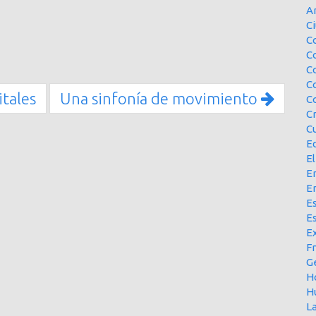
A
Ci
Co
C
C
C
itales
Una sinfonía de movimiento
C
C
Cu
E
El
En
E
Es
E
Ex
F
G
H
H
L