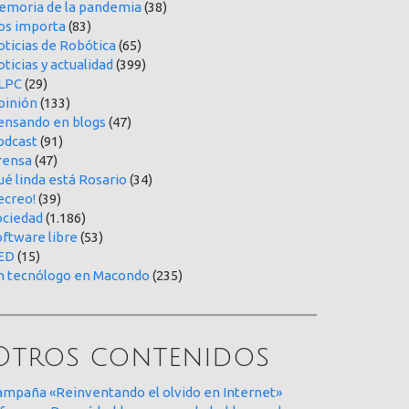
emoria de la pandemia
(38)
os importa
(83)
oticias de Robótica
(65)
ticias y actualidad
(399)
LPC
(29)
pinión
(133)
ensando en blogs
(47)
odcast
(91)
rensa
(47)
é linda está Rosario
(34)
ecreo!
(39)
ociedad
(1.186)
oftware libre
(53)
ED
(15)
n tecnólogo en Macondo
(235)
Otros contenidos
ampaña «Reinventando el olvido en Internet»