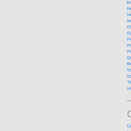
M
N
N
No
O
O
P
P
P
Qu
R
S
S
T
U
C