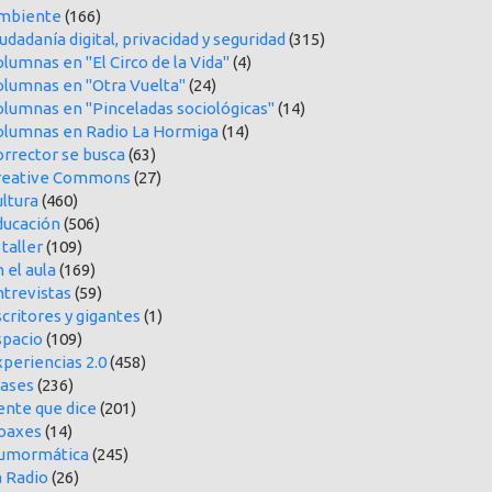
mbiente
(166)
udadanía digital, privacidad y seguridad
(315)
lumnas en "El Circo de la Vida"
(4)
olumnas en "Otra Vuelta"
(24)
olumnas en "Pinceladas sociológicas"
(14)
olumnas en Radio La Hormiga
(14)
orrector se busca
(63)
reative Commons
(27)
ltura
(460)
ducación
(506)
 taller
(109)
 el aula
(169)
ntrevistas
(59)
critores y gigantes
(1)
spacio
(109)
periencias 2.0
(458)
rases
(236)
ente que dice
(201)
oaxes
(14)
umormática
(245)
a Radio
(26)