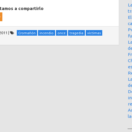
La
itamos a compartirlo
t
E
ca
Po
2011
|
Cromañón
incendio
once
tragedia
víctimas
f
L
d
Fr
Ch
e
R
La
d
D
in
r
Ac
l