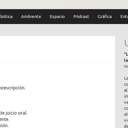
bótica
Ambiente
Espacio
Pódcast
Gráfica
Ent
"
n
l
Vi
L
co
prescripción.
al
im
v
c
e juicio oral.
el
ente.
vi
xión.
de