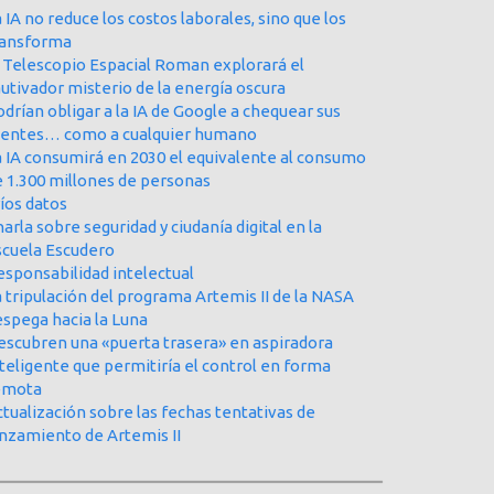
 IA no reduce los costos laborales, sino que los
ransforma
l Telescopio Espacial Roman explorará el
utivador misterio de la energía oscura
drían obligar a la IA de Google a chequear sus
uentes… como a cualquier humano
a IA consumirá en 2030 el equivalente al consumo
e 1.300 millones de personas
íos datos
arla sobre seguridad y ciudanía digital en la
scuela Escudero
esponsabilidad intelectual
 tripulación del programa Artemis II de la NASA
espega hacia la Luna
escubren una «puerta trasera» en aspiradora
teligente que permitiría el control en forma
emota
tualización sobre las fechas tentativas de
anzamiento de Artemis II