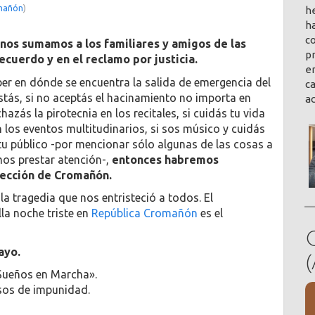
omañón
)
h
ha
co
nos sumamos a los familiares y amigos de las
pr
recuerdo y en el reclamo por justicia.
en
ber en dónde se encuentra la salida de emergencia del
ca
estás, si no aceptás el hacinamiento no importa en
a
hazás la pirotecnia en los recitales, si cuidás tu vida
en los eventos multitudinarios, si sos músico y cuidás
tu público -por mencionar sólo algunas de las cosas a
mos prestar atención-,
entonces habremos
lección de Cromañón.
la tragedia que nos entristeció a todos. El
la noche triste en
República Cromañón
es el
ayo.
Sueños en Marcha».
asos de impunidad.