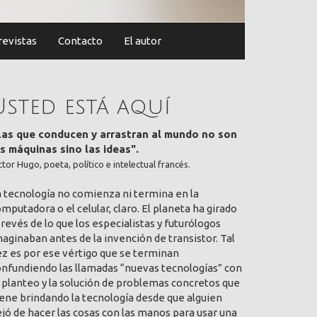
revistas
Contacto
El autor
Usted está aquí
Las que conducen y arrastran al mundo no son
as máquinas sino las ideas".
ctor Hugo, poeta, político e intelectual francés.
a tecnología no comienza ni termina en la
mputadora o el celular, claro. El planeta ha girado
 revés de lo que los especialistas y futurólogos
aginaban antes de la invención de transistor. Tal
ez es por ese vértigo que se terminan
onfundiendo las llamadas “nuevas tecnologías” con
 planteo y la solución de problemas concretos que
ene brindando la tecnología desde que alguien
jó de hacer las cosas con las manos para usar una