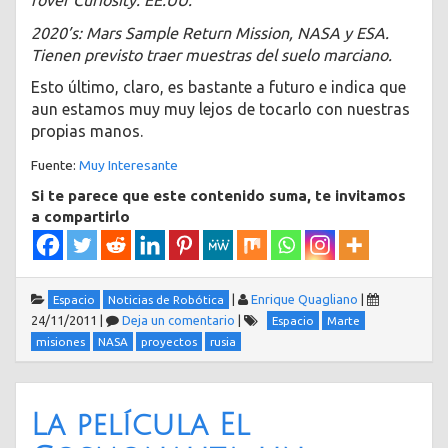
rover Curiosity. EE.UU.
2020’s: Mars Sample Return Mission, NASA y ESA.
Tienen previsto traer muestras del suelo marciano.
Esto último, claro, es bastante a futuro e indica que
aun estamos muy muy lejos de tocarlo con nuestras
propias manos.
Fuente:
Muy Interesante
Si te parece que este contenido suma, te invitamos
a compartirlo
|
Enrique Quagliano
|
Espacio
Noticias de Robótica
24/11/2011
|
Deja un comentario
|
Espacio
Marte
misiones
NASA
proyectos
rusia
La película El