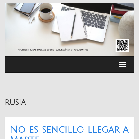
Saltar
al
contenido
Cambia
navega
rusia
No es sencillo llegar a