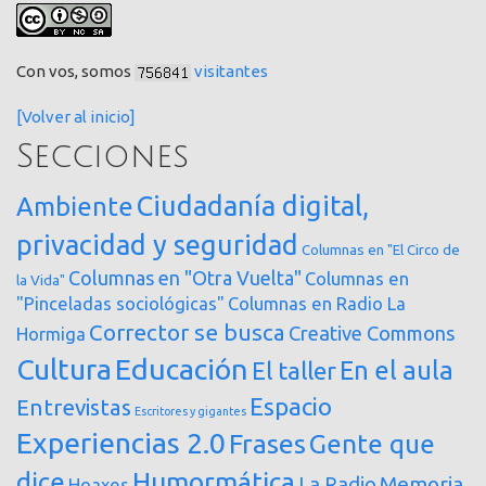
Con vos, somos
visitantes
[Volver al inicio]
Secciones
Ciudadanía digital,
Ambiente
privacidad y seguridad
Columnas en "El Circo de
Columnas en "Otra Vuelta"
Columnas en
la Vida"
"Pinceladas sociológicas"
Columnas en Radio La
Corrector se busca
Creative Commons
Hormiga
Cultura
Educación
En el aula
El taller
Espacio
Entrevistas
Escritores y gigantes
Experiencias 2.0
Frases
Gente que
dice
Humormática
Memoria
La Radio
Hoaxes