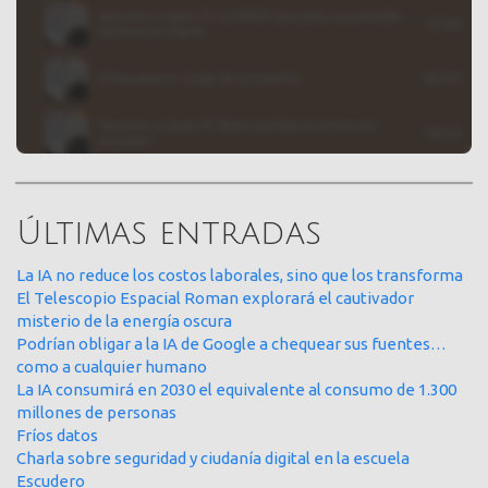
Últimas entradas
La IA no reduce los costos laborales, sino que los transforma
El Telescopio Espacial Roman explorará el cautivador
misterio de la energía oscura
Podrían obligar a la IA de Google a chequear sus fuentes…
como a cualquier humano
La IA consumirá en 2030 el equivalente al consumo de 1.300
millones de personas
Fríos datos
Charla sobre seguridad y ciudanía digital en la escuela
Escudero