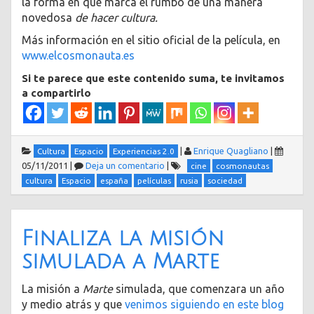
la forma en que marca el rumbo de una manera
novedosa
de hacer cultura.
Más información en el sitio oficial de la película, en
www.elcosmonauta.es
Si te parece que este contenido suma, te invitamos
a compartirlo
|
Enrique Quagliano
|
Cultura
Espacio
Experiencias 2.0
05/11/2011
|
Deja un comentario
|
cine
cosmonautas
cultura
Espacio
españa
películas
rusia
sociedad
Finaliza la misión
simulada a Marte
La misión a
Marte
simulada, que comenzara un año
y medio atrás y que
venimos siguiendo en este blog