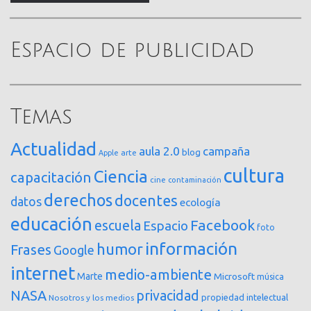
Espacio de publicidad
Temas
Actualidad
aula 2.0
campaña
blog
arte
Apple
cultura
Ciencia
capacitación
cine
contaminación
derechos
docentes
datos
ecología
educación
Facebook
escuela
Espacio
foto
información
humor
Frases
Google
internet
medio-ambiente
Marte
Microsoft
música
NASA
privacidad
propiedad intelectual
Nosotros y los medios