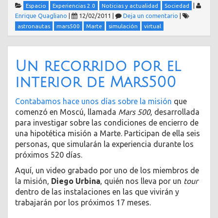
|
Espacio
Experiencias 2.0
Noticias y actualidad
Sociedad
Enrique Quagliano
|
12/02/2011
|
Deja un comentario
|
astronautas
mars500
Marte
simulación
virtual
Un recorrido por el
interior de Mars500
Contabamos hace unos días sobre la misión
que
comenzó en Moscú, llamada
Mars 500
, desarrollada
para investigar sobre las condiciones de encierro de
una hipotética misión a Marte. Participan de ella seis
personas, que simularán la experiencia durante los
próximos 520 días.
Aquí, un video grabado por uno de los miembros de
la misión,
Diego Urbina
, quién nos lleva por un
tour
dentro de las instalaciones en las que vivirán y
trabajarán por los próximos 17 meses.