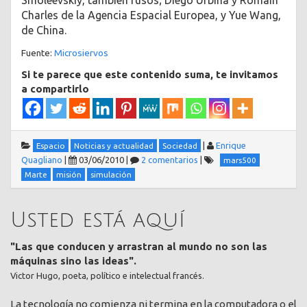
Charles de la Agencia Espacial Europea, y Yue Wang,
de China.
Fuente:
Microsiervos
Si te parece que este contenido suma, te invitamos
a compartirlo
|
Enrique
Espacio
Noticias y actualidad
Sociedad
Quagliano
|
03/06/2010
|
2 comentarios
|
mars500
Marte
misión
simulación
Usted está aquí
"Las que conducen y arrastran al mundo no son las
máquinas sino las ideas".
Victor Hugo, poeta, político e intelectual francés.
La tecnología no comienza ni termina en la computadora o el