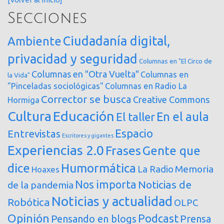
Secciones
Ciudadanía digital,
Ambiente
privacidad y seguridad
Columnas en "El Circo de
Columnas en "Otra Vuelta"
Columnas en
la Vida"
"Pinceladas sociológicas"
Columnas en Radio La
Corrector se busca
Creative Commons
Hormiga
Cultura
Educación
En el aula
El taller
Espacio
Entrevistas
Escritores y gigantes
Experiencias 2.0
Frases
Gente que
dice
Humormática
Memoria
La Radio
Hoaxes
Nos importa
Noticias de
de la pandemia
Noticias y actualidad
Robótica
OLPC
Opinión
Podcast
Pensando en blogs
Prensa