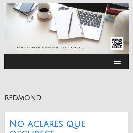
Saltar
al
contenido
Cambia
navega
redmond
No aclares que