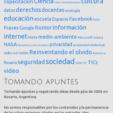
cultura
Ciencia
capacitación
cine
contaminación
derechos
docentes
datos
ecología
educación
Facebook
escuela
Espacio
foto
información
humor
Frases
Google
internet
medio-ambiente
Marte
Microsoft
música
NASA
privacidad
propiedad intelectual
Nosotros y los medios
Reinventando el olvido
redes
radio
red
Robótica
sociedad
seguridad
TICs
Rosario
SOPA
TIC
video
Tomando apuntes
Tomando apuntes y registrando ideas desde julio de 2004, en
Rosario, Argentina.
No somos responsables por los contenidos y la permanencia
de los sitios externos citados en las entradas. Nos