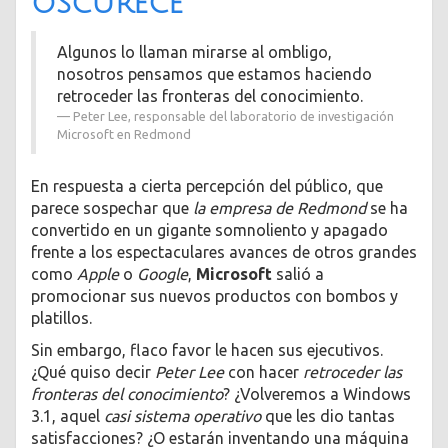
oscurece
Algunos lo llaman mirarse al ombligo,
nosotros pensamos que estamos haciendo
retroceder las fronteras del conocimiento.
Peter Lee, responsable del laboratorio de investigación
Microsoft en Redmond
En respuesta a cierta percepción del público, que
parece sospechar que
la empresa de Redmond
se ha
convertido en un gigante somnoliento y apagado
frente a los espectaculares avances de otros grandes
como
Apple
o
Google
,
Microsoft
salió a
promocionar sus nuevos productos con bombos y
platillos.
Sin embargo, flaco favor le hacen sus ejecutivos.
¿Qué quiso decir
Peter Lee
con hacer
retroceder las
fronteras del conocimiento
? ¿Volveremos a Windows
3.1, aquel
casi sistema operativo
que les dio tantas
satisfacciones? ¿O estarán inventando una máquina