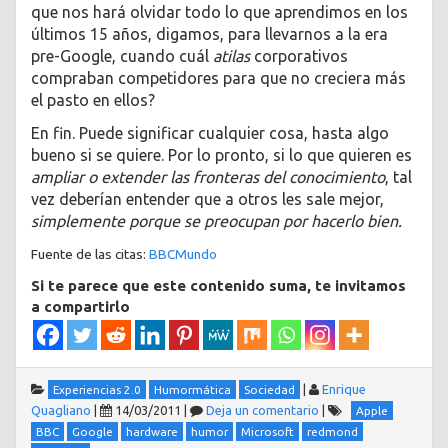
que nos hará olvidar todo lo que aprendimos en los
últimos 15 años, digamos, para llevarnos a la era
pre-Google, cuando cuál
atilas
corporativos
compraban competidores para que no creciera más
el pasto en ellos?
En fin. Puede significar cualquier cosa, hasta algo
bueno si se quiere. Por lo pronto, si lo que quieren es
ampliar o extender las fronteras del conocimiento
, tal
vez deberían entender que a otros les sale mejor,
simplemente porque se preocupan por hacerlo bien.
Fuente de las citas:
BBCMundo
Si te parece que este contenido suma, te invitamos
a compartirlo
|
Enrique
Experiencias 2.0
Humormática
Sociedad
Quagliano
|
14/03/2011
|
Deja un comentario
|
Apple
BBC
Google
hardware
humor
Microsoft
redmond