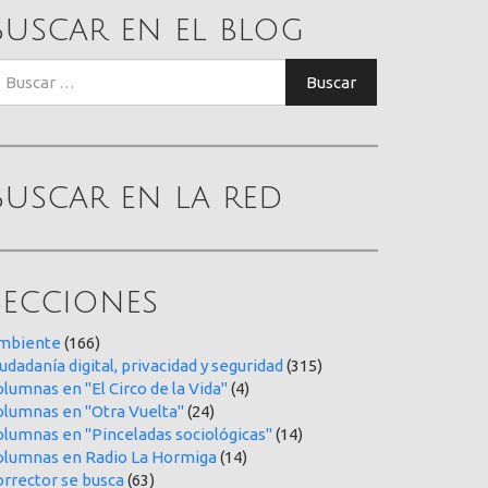
Buscar en el blog
uscar:
Buscar
Buscar en la red
Secciones
mbiente
(166)
udadanía digital, privacidad y seguridad
(315)
lumnas en "El Circo de la Vida"
(4)
olumnas en "Otra Vuelta"
(24)
olumnas en "Pinceladas sociológicas"
(14)
olumnas en Radio La Hormiga
(14)
orrector se busca
(63)