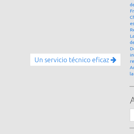
d
Fr
Ch
e
R
La
d
D
in
Un servicio técnico eficaz
r
Ac
l
A