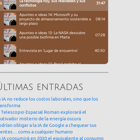
Últimas entradas
 IA no reduce los costos laborales, sino que los
ransforma
l Telescopio Espacial Roman explorará el
utivador misterio de la energía oscura
drían obligar a la IA de Google a chequear sus
uentes… como a cualquier humano
a IA consumirá en 2030 el equivalente al consumo