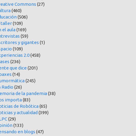
reative Commons
(27)
ltura
(460)
ducación
(506)
 taller
(109)
 el aula
(169)
ntrevistas
(59)
critores y gigantes
(1)
spacio
(109)
periencias 2.0
(458)
rases
(236)
ente que dice
(201)
oaxes
(14)
umormática
(245)
a Radio
(26)
emoria de la pandemia
(38)
os importa
(83)
oticias de Robótica
(65)
ticias y actualidad
(399)
LPC
(29)
pinión
(133)
ensando en blogs
(47)