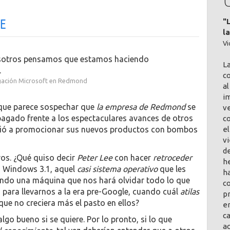
"
e
l
Vi
nosotros pensamos que estamos haciendo
L
.
co
tigación Microsoft en Redmond
al
im
, que parece sospechar que
la empresa de Redmond
se
v
pagado frente a los espectaculares avances de otros
c
el
ió a promocionar sus nuevos productos con bombos
vi
de
vos. ¿Qué quiso decir
Peter Lee
con hacer
retroceder
h
a Windows 3.1, aquel
casi sistema operativo
que les
ha
tando una máquina que nos hará olvidar todo lo que
co
para llevarnos a la era pre-Google, cuando cuál
atilas
pr
e no creciera más el pasto en ellos?
en
ca
algo bueno si se quiere. Por lo pronto, si lo que
a