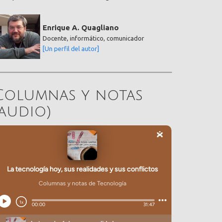
Enrique A. Quagliano
Docente, informático, comunicador
[Un perfil del autor]
Columnas y notas
(audio)