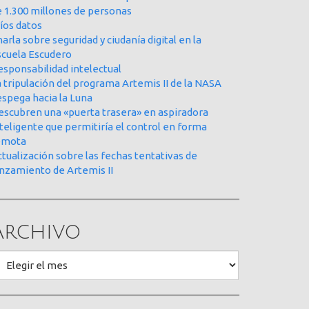
e 1.300 millones de personas
íos datos
arla sobre seguridad y ciudanía digital en la
scuela Escudero
esponsabilidad intelectual
 tripulación del programa Artemis II de la NASA
espega hacia la Luna
escubren una «puerta trasera» en aspiradora
teligente que permitiría el control en forma
emota
tualización sobre las fechas tentativas de
anzamiento de Artemis II
Archivo
rchivo