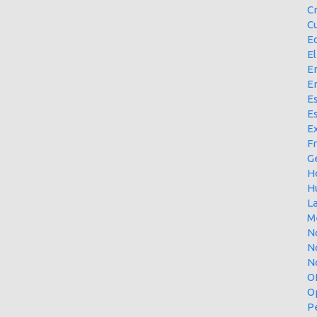
C
Cu
E
El
En
E
Es
E
Ex
F
G
H
H
L
M
N
N
No
O
O
P