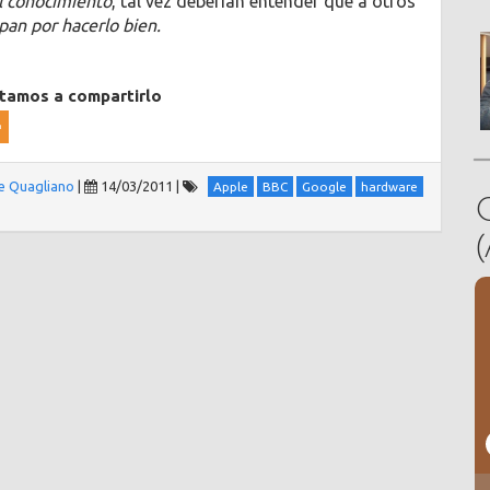
el conocimiento
, tal vez deberían entender que a otros
an por hacerlo bien.
itamos a compartirlo
e Quagliano
|
14/03/2011
|
Apple
BBC
Google
hardware