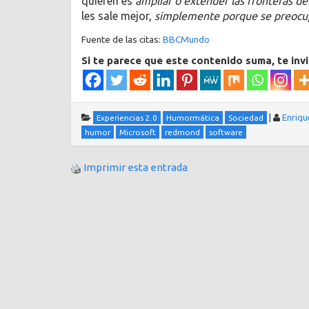
quieren es
ampliar o extender las fronteras d
les sale mejor,
simplemente porque se preocup
Fuente de las citas:
BBCMundo
Si te parece que este contenido suma, te inv
|
Enriqu
Experiencias 2.0
Humormática
Sociedad
humor
Microsoft
redmond
software
Imprimir esta entrada