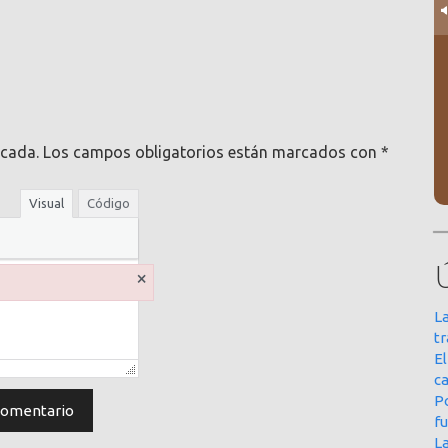
icada.
Los campos obligatorios están marcados con
*
Visual
Código
×
La
t
E
ca
Po
f
L