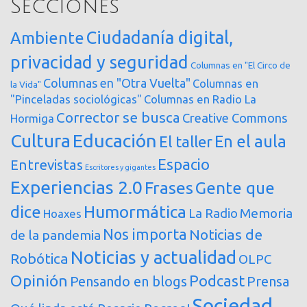
Secciones
Ciudadanía digital,
Ambiente
privacidad y seguridad
Columnas en "El Circo de
Columnas en "Otra Vuelta"
Columnas en
la Vida"
"Pinceladas sociológicas"
Columnas en Radio La
Corrector se busca
Creative Commons
Hormiga
Cultura
Educación
En el aula
El taller
Espacio
Entrevistas
Escritores y gigantes
Experiencias 2.0
Frases
Gente que
dice
Humormática
Memoria
La Radio
Hoaxes
Nos importa
Noticias de
de la pandemia
Noticias y actualidad
Robótica
OLPC
Opinión
Podcast
Pensando en blogs
Prensa
Sociedad