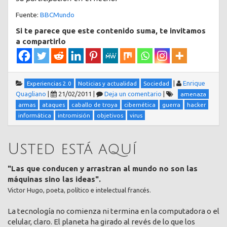
Fuente:
BBCMundo
Si te parece que este contenido suma, te invitamos
a compartirlo
|
Enrique
Experiencias 2.0
Noticias y actualidad
Sociedad
Quagliano
|
21/02/2011
|
Deja un comentario
|
amenaza
armas
ataques
caballo de troya
cibernética
guerra
hacker
informática
intromisión
objetivos
virus
Usted está aquí
"Las que conducen y arrastran al mundo no son las
máquinas sino las ideas".
Victor Hugo, poeta, político e intelectual francés.
La tecnología no comienza ni termina en la computadora o el
celular, claro. El planeta ha girado al revés de lo que los