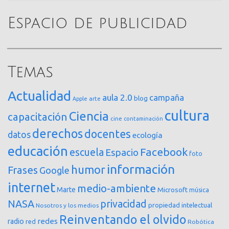
Espacio de publicidad
Temas
Actualidad
aula 2.0
campaña
blog
arte
Apple
cultura
Ciencia
capacitación
cine
contaminación
derechos
docentes
datos
ecología
educación
Facebook
escuela
Espacio
foto
información
humor
Frases
Google
internet
medio-ambiente
Marte
Microsoft
música
NASA
privacidad
propiedad intelectual
Nosotros y los medios
Reinventando el olvido
redes
radio
red
Robótica