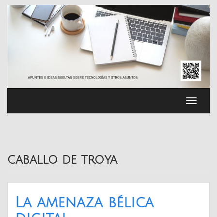
Saltar
al
contenido
Cambia
navega
caballo de troya
La amenaza bélica