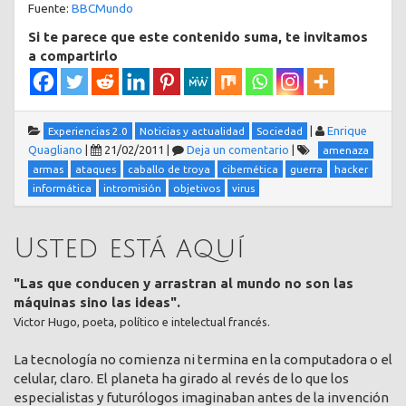
Fuente:
BBCMundo
Si te parece que este contenido suma, te invitamos
a compartirlo
|
Enrique
Experiencias 2.0
Noticias y actualidad
Sociedad
Quagliano
|
21/02/2011
|
Deja un comentario
|
amenaza
armas
ataques
caballo de troya
cibernética
guerra
hacker
informática
intromisión
objetivos
virus
Usted está aquí
"Las que conducen y arrastran al mundo no son las
máquinas sino las ideas".
Victor Hugo, poeta, político e intelectual francés.
La tecnología no comienza ni termina en la computadora o el
celular, claro. El planeta ha girado al revés de lo que los
especialistas y futurólogos imaginaban antes de la invención