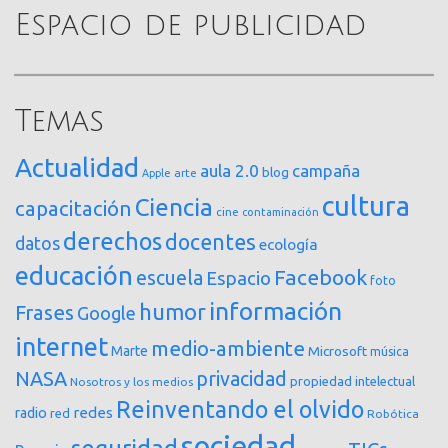
Espacio de publicidad
Temas
Actualidad
aula 2.0
campaña
blog
arte
Apple
cultura
Ciencia
capacitación
cine
contaminación
derechos
docentes
datos
ecología
educación
Facebook
escuela
Espacio
foto
información
humor
Frases
Google
internet
medio-ambiente
Marte
Microsoft
música
NASA
privacidad
propiedad intelectual
Nosotros y los medios
Reinventando el olvido
redes
radio
red
Robótica
sociedad
seguridad