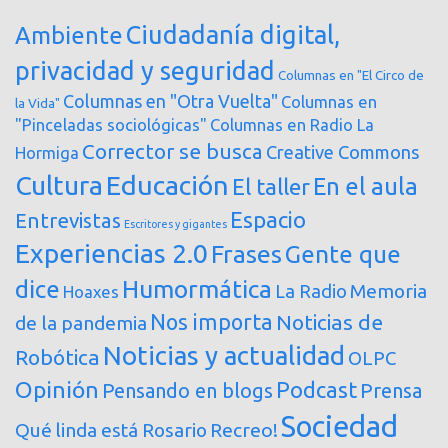
Ciudadanía digital,
Ambiente
privacidad y seguridad
Columnas en "El Circo de
Columnas en "Otra Vuelta"
Columnas en
la Vida"
"Pinceladas sociológicas"
Columnas en Radio La
Corrector se busca
Creative Commons
Hormiga
Cultura
Educación
En el aula
El taller
Espacio
Entrevistas
Escritores y gigantes
Experiencias 2.0
Frases
Gente que
dice
Humormática
Memoria
La Radio
Hoaxes
Nos importa
Noticias de
de la pandemia
Noticias y actualidad
Robótica
OLPC
Opinión
Podcast
Pensando en blogs
Prensa
Sociedad
Qué linda está Rosario
Recreo!