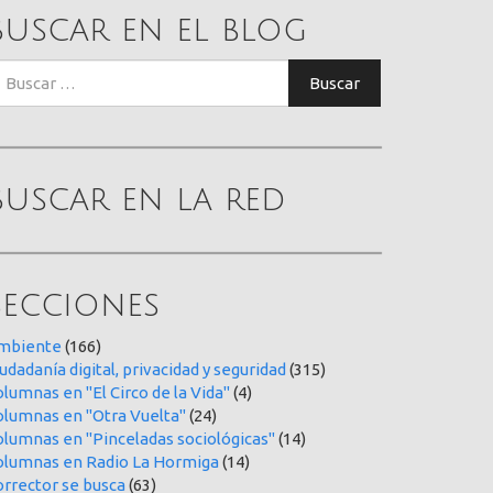
Buscar en el blog
uscar:
Buscar
Buscar en la red
Secciones
mbiente
(166)
udadanía digital, privacidad y seguridad
(315)
lumnas en "El Circo de la Vida"
(4)
olumnas en "Otra Vuelta"
(24)
olumnas en "Pinceladas sociológicas"
(14)
olumnas en Radio La Hormiga
(14)
orrector se busca
(63)