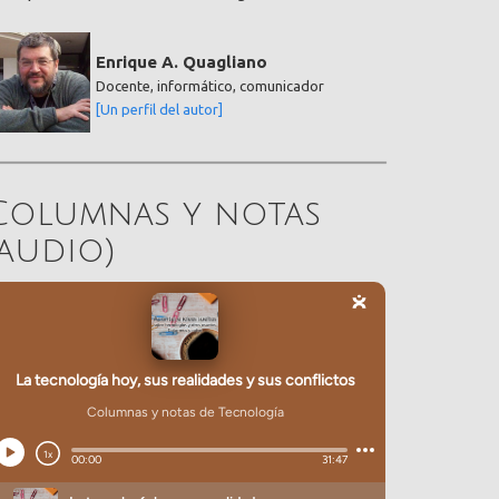
Enrique A. Quagliano
Docente, informático, comunicador
[Un perfil del autor]
Columnas y notas
(audio)