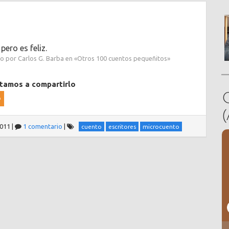
pero es feliz.
do por Carlos G. Barba en «Otros 100 cuentos pequeñitos»
itamos a compartirlo
2011
|
1 comentario
|
cuento
escritores
microcuento