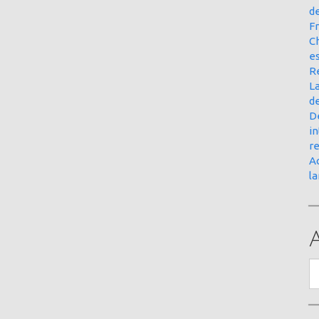
d
Fr
Ch
e
R
La
d
D
in
r
Ac
l
A