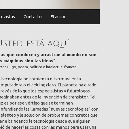
revistas
Contacto
El autor
Usted está aquí
Las que conducen y arrastran al mundo no son
as máquinas sino las ideas".
ctor Hugo, poeta, político e intelectual francés.
a tecnología no comienza ni termina en la
mputadora o el celular, claro. El planeta ha girado
 revés de lo que los especialistas y futurólogos
aginaban antes de la invención de transistor. Tal
ez es por ese vértigo que se terminan
onfundiendo las llamadas “nuevas tecnologías” con
 planteo y la solución de problemas concretos que
ene brindando la tecnología desde que alguien
jó de hacer las cosas con las manos para usar una