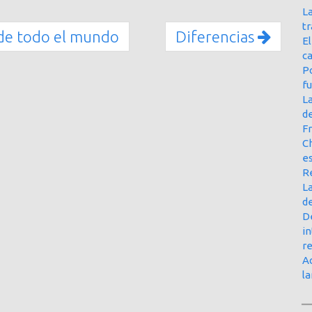
La
t
 de todo el mundo
Diferencias
E
ca
Po
f
L
d
Fr
Ch
e
R
La
d
D
in
r
Ac
l