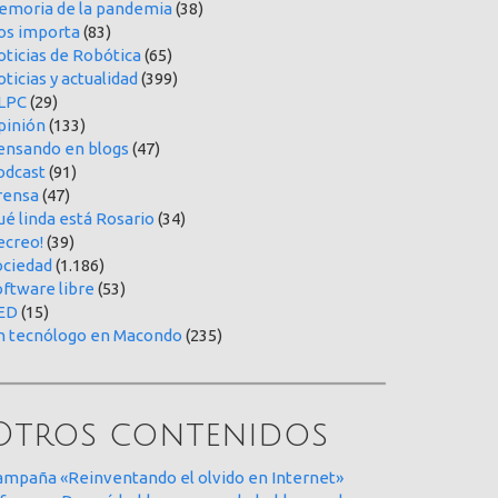
emoria de la pandemia
(38)
os importa
(83)
oticias de Robótica
(65)
ticias y actualidad
(399)
LPC
(29)
pinión
(133)
ensando en blogs
(47)
odcast
(91)
rensa
(47)
é linda está Rosario
(34)
ecreo!
(39)
ociedad
(1.186)
oftware libre
(53)
ED
(15)
n tecnólogo en Macondo
(235)
Otros contenidos
ampaña «Reinventando el olvido en Internet»