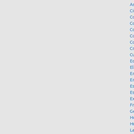
A
Ci
Co
C
C
C
C
C
Cu
E
El
En
E
Es
E
Ex
F
G
H
H
L