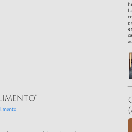
h
ha
co
pr
en
ca
a
limento
”
Alimento