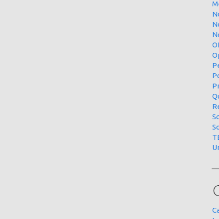
M
N
N
No
O
O
P
P
P
Qu
R
S
S
T
U
C