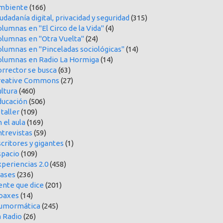
mbiente
(166)
udadanía digital, privacidad y seguridad
(315)
lumnas en "El Circo de la Vida"
(4)
olumnas en "Otra Vuelta"
(24)
olumnas en "Pinceladas sociológicas"
(14)
olumnas en Radio La Hormiga
(14)
orrector se busca
(63)
reative Commons
(27)
ltura
(460)
ducación
(506)
 taller
(109)
 el aula
(169)
ntrevistas
(59)
critores y gigantes
(1)
spacio
(109)
periencias 2.0
(458)
rases
(236)
ente que dice
(201)
oaxes
(14)
umormática
(245)
a Radio
(26)