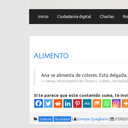
Inicio
Ciudadanía digital
Charlas
Ro
Alimento
Ana se alimenta de colores. Está delgada, 
«Ana», microcuento de Choan C. Gálvez, recopila
Si te parece que este contenido suma, te inv
|
Enrique Quagliano
|
27/02/
Cultura
Sociedad