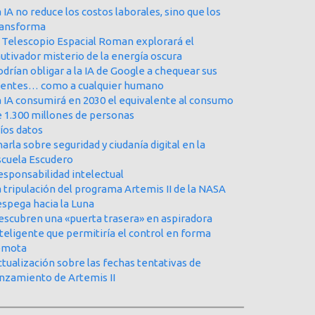
 IA no reduce los costos laborales, sino que los
ransforma
l Telescopio Espacial Roman explorará el
utivador misterio de la energía oscura
drían obligar a la IA de Google a chequear sus
uentes… como a cualquier humano
a IA consumirá en 2030 el equivalente al consumo
e 1.300 millones de personas
íos datos
arla sobre seguridad y ciudanía digital en la
scuela Escudero
esponsabilidad intelectual
 tripulación del programa Artemis II de la NASA
espega hacia la Luna
escubren una «puerta trasera» en aspiradora
teligente que permitiría el control en forma
emota
tualización sobre las fechas tentativas de
anzamiento de Artemis II