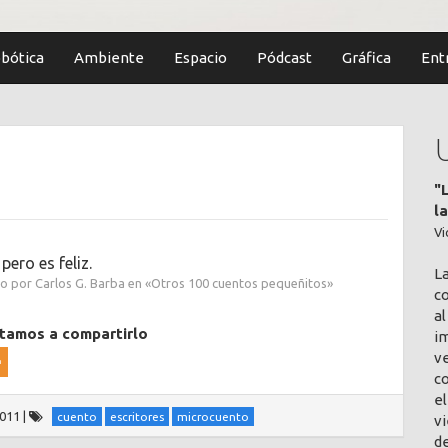
bótica
Ambiente
Espacio
Pódcast
Gráfica
Ent
"
l
Vi
pero es feliz.
L
do por Carlos G. Barba en «Otros 100 cuentos pequeñitos»
co
al
itamos a compartirlo
im
v
c
el
2011
|
cuento
escritores
microcuento
vi
de