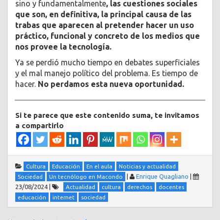
sino y fundamentalmente
, las cuestiones sociales
que son, en definitiva, la principal causa de las
trabas que aparecen al pretender hacer un uso
práctico, funcional y concreto de los medios que
nos provee la tecnología.
Ya se perdió mucho tiempo en debates superficiales
y el mal manejo político del problema. Es tiempo de
hacer.
No perdamos esta nueva oportunidad.
Si te parece que este contenido suma, te invitamos
a compartirlo
Cultura
Educación
En el aula
Noticias y actualidad
|
Enrique Quagliano
|
Sociedad
Un tecnólogo en Macondo
23/08/2024
|
Actualidad
cultura
derechos
docentes
educación
internet
sociedad