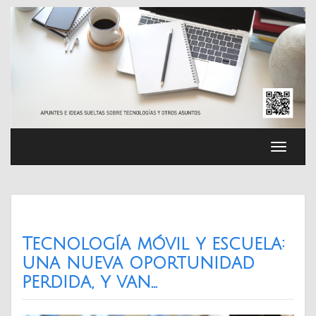
Saltar
al
contenido
Cambia
navega
Tecnología móvil y escuela:
una nueva oportunidad
perdida, y van…