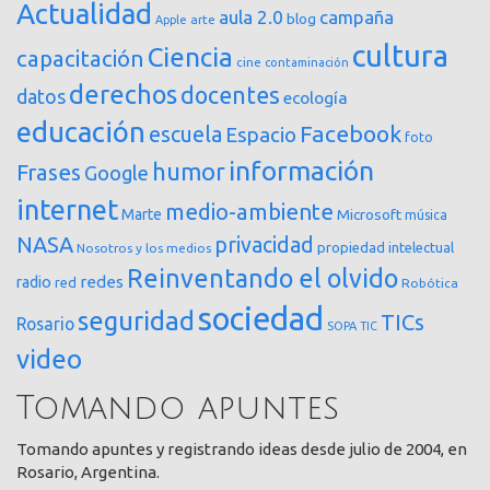
Actualidad
aula 2.0
campaña
blog
arte
Apple
cultura
Ciencia
capacitación
cine
contaminación
derechos
docentes
datos
ecología
educación
Facebook
escuela
Espacio
foto
información
humor
Frases
Google
internet
medio-ambiente
Marte
Microsoft
música
NASA
privacidad
propiedad intelectual
Nosotros y los medios
Reinventando el olvido
redes
radio
red
Robótica
sociedad
seguridad
TICs
Rosario
SOPA
TIC
video
Tomando apuntes
Tomando apuntes y registrando ideas desde julio de 2004, en
Rosario, Argentina.