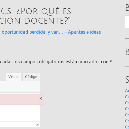
ICs: ¿Por qué es
B
ación docente?
”
a oportunidad perdida, y van… – Apuntes e ideas
icada.
Los campos obligatorios están marcados con
*
Visual
Código
A
Ci
×
Co
C
C
C
C