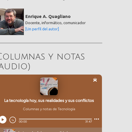
Enrique A. Quagliano
Docente, informático, comunicador
[Un perfil del autor]
Columnas y notas
(audio)