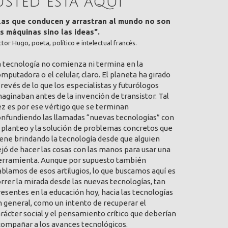
Usted está aquí
Las que conducen y arrastran al mundo no son
as máquinas sino las ideas".
ctor Hugo, poeta, político e intelectual francés.
a tecnología no comienza ni termina en la
mputadora o el celular, claro. El planeta ha girado
 revés de lo que los especialistas y futurólogos
aginaban antes de la invención de transistor. Tal
ez es por ese vértigo que se terminan
onfundiendo las llamadas “nuevas tecnologías” con
 planteo y la solución de problemas concretos que
ene brindando la tecnología desde que alguien
jó de hacer las cosas con las manos para usar una
erramienta. Aunque por supuesto también
blamos de esos artilugios, lo que buscamos aquí es
rrer la mirada desde las nuevas tecnologías, tan
esentes en la educación hoy, hacia las tecnologías
 general, como un intento de recuperar el
rácter social y el pensamiento crítico que deberían
compañar a los avances tecnológicos.