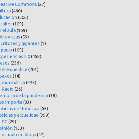
reative Commons
(27)
ltura
(460)
ducación
(506)
 taller
(109)
 el aula
(169)
ntrevistas
(59)
critores y gigantes
(1)
spacio
(109)
periencias 2.0
(458)
rases
(236)
ente que dice
(201)
oaxes
(14)
umormática
(245)
a Radio
(26)
emoria de la pandemia
(38)
os importa
(83)
oticias de Robótica
(65)
ticias y actualidad
(399)
LPC
(29)
pinión
(133)
ensando en blogs
(47)