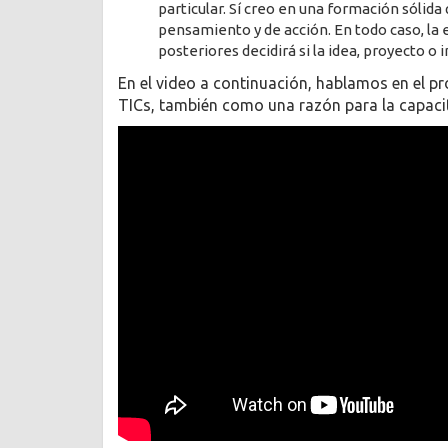
particular. Sí creo en una formación sólid
pensamiento y de acción. En todo caso, la 
posteriores decidirá si la idea, proyecto o 
En el video a continuación, hablamos en el p
TICs, también como una razón para la capaci