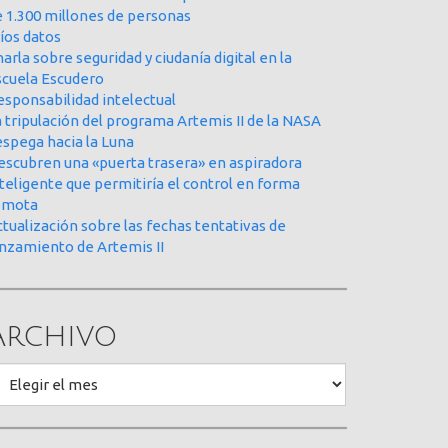
e 1.300 millones de personas
íos datos
arla sobre seguridad y ciudanía digital en la
scuela Escudero
esponsabilidad intelectual
 tripulación del programa Artemis II de la NASA
espega hacia la Luna
escubren una «puerta trasera» en aspiradora
teligente que permitiría el control en forma
emota
tualización sobre las fechas tentativas de
anzamiento de Artemis II
Archivo
rchivo