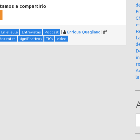
d
itamos a compartirlo
Fr
Ch
e
R
|
Enrique Quagliano
|
En el aula
Entrevistas
Podcast
La
docentes
significativos
TICs
video
d
D
in
r
Ac
l
A