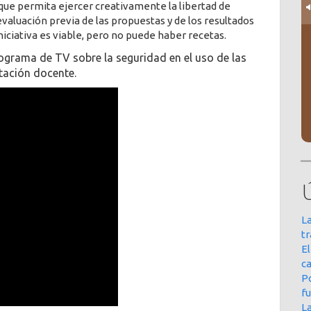
a que permita ejercer creativamente la libertad de
evaluación previa de las propuestas y de los resultados
iniciativa es viable, pero no puede haber recetas.
rograma de TV sobre la seguridad en el uso de las
tación docente.
La
t
E
ca
Po
f
L