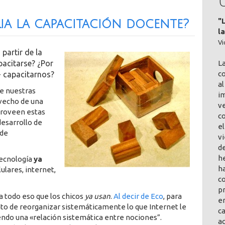
"
ria la capacitación docente?
l
Vi
partir de la
L
pacitarse? ¿Por
co
- capacitarnos?
al
de nuestras
im
ovecho de una
v
proveen estas
c
esarrollo de
el
 de
vi
de
h
tecnología
ya
ha
ulares, internet,
co
pr
 a todo eso que los chicos
ya usan
.
Al decir de Eco
, para
en
to de reorganizar sistemáticamente lo que Internet le
ca
endo una «relación sistemática entre nociones”.
a