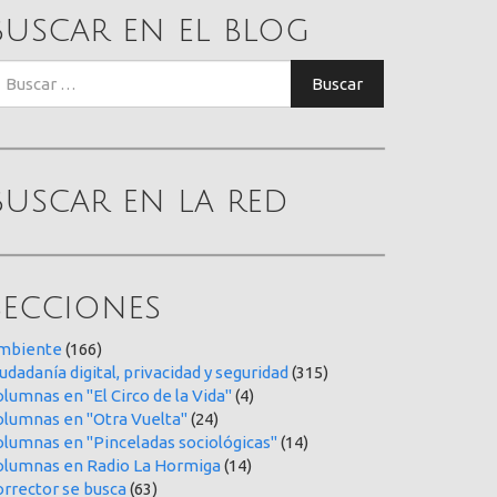
Buscar en el blog
uscar:
Buscar
Buscar en la red
Secciones
mbiente
(166)
udadanía digital, privacidad y seguridad
(315)
lumnas en "El Circo de la Vida"
(4)
olumnas en "Otra Vuelta"
(24)
olumnas en "Pinceladas sociológicas"
(14)
olumnas en Radio La Hormiga
(14)
orrector se busca
(63)