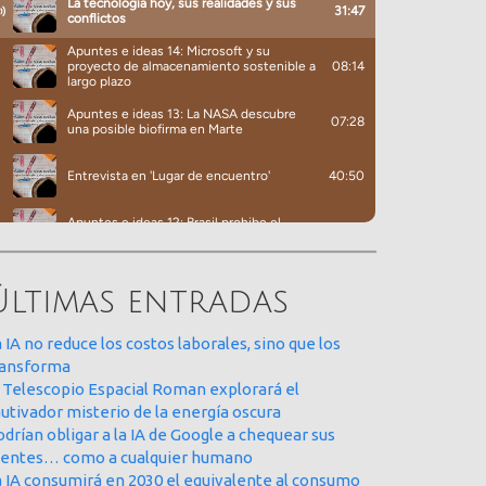
Últimas entradas
 IA no reduce los costos laborales, sino que los
ransforma
l Telescopio Espacial Roman explorará el
utivador misterio de la energía oscura
drían obligar a la IA de Google a chequear sus
uentes… como a cualquier humano
a IA consumirá en 2030 el equivalente al consumo