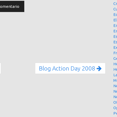
C
Cu
E
El
En
E
Es
E
Ex
F
G
H
Blog Action Day 2008
H
L
M
N
N
No
O
O
P