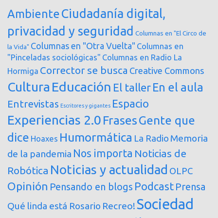
Ciudadanía digital,
Ambiente
privacidad y seguridad
Columnas en "El Circo de
Columnas en "Otra Vuelta"
Columnas en
la Vida"
"Pinceladas sociológicas"
Columnas en Radio La
Corrector se busca
Creative Commons
Hormiga
Cultura
Educación
En el aula
El taller
Espacio
Entrevistas
Escritores y gigantes
Experiencias 2.0
Frases
Gente que
dice
Humormática
Memoria
La Radio
Hoaxes
Nos importa
Noticias de
de la pandemia
Noticias y actualidad
Robótica
OLPC
Opinión
Podcast
Pensando en blogs
Prensa
Sociedad
Qué linda está Rosario
Recreo!