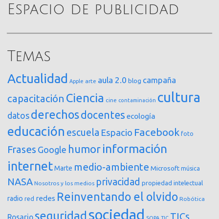
Espacio de publicidad
Temas
Actualidad
aula 2.0
campaña
blog
arte
Apple
cultura
Ciencia
capacitación
cine
contaminación
derechos
docentes
datos
ecología
educación
Facebook
escuela
Espacio
foto
información
humor
Frases
Google
internet
medio-ambiente
Marte
Microsoft
música
NASA
privacidad
propiedad intelectual
Nosotros y los medios
Reinventando el olvido
redes
radio
red
Robótica
sociedad
seguridad
TICs
Rosario
SOPA
TIC