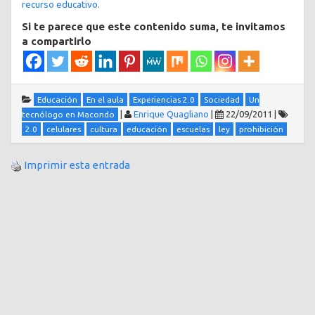
recurso educativo.
Si te parece que este contenido suma, te invitamos
a compartirlo
Educación
En el aula
Experiencias 2.0
Sociedad
Un
|
Enrique Quagliano
|
22/09/2011
|
tecnólogo en Macondo
2.0
celulares
cultura
educación
escuelas
ley
prohibición
Imprimir esta entrada