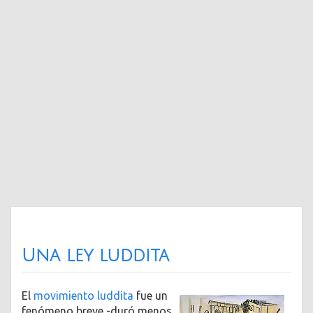
Una ley luddita
El
movimiento luddita
fue un
fenómeno breve -duró menos