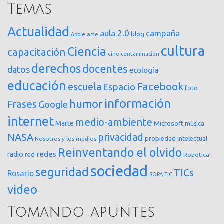
Temas
Actualidad
aula 2.0
campaña
blog
arte
Apple
cultura
Ciencia
capacitación
cine
contaminación
derechos
docentes
datos
ecología
educación
Facebook
escuela
Espacio
foto
información
humor
Frases
Google
internet
medio-ambiente
Marte
Microsoft
música
NASA
privacidad
propiedad intelectual
Nosotros y los medios
Reinventando el olvido
redes
radio
red
Robótica
sociedad
seguridad
TICs
Rosario
SOPA
TIC
video
Tomando apuntes