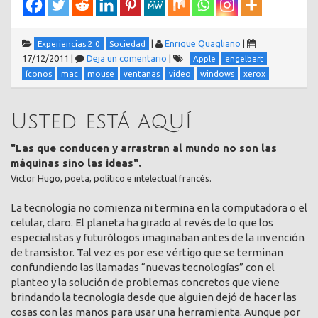
|
Enrique Quagliano
|
Experiencias 2.0
Sociedad
17/12/2011
|
Deja un comentario
|
Apple
engelbart
íconos
mac
mouse
ventanas
video
windows
xerox
Usted está aquí
"Las que conducen y arrastran al mundo no son las
máquinas sino las ideas".
Victor Hugo, poeta, político e intelectual francés.
La tecnología no comienza ni termina en la computadora o el
celular, claro. El planeta ha girado al revés de lo que los
especialistas y futurólogos imaginaban antes de la invención
de transistor. Tal vez es por ese vértigo que se terminan
confundiendo las llamadas “nuevas tecnologías” con el
planteo y la solución de problemas concretos que viene
brindando la tecnología desde que alguien dejó de hacer las
cosas con las manos para usar una herramienta. Aunque por