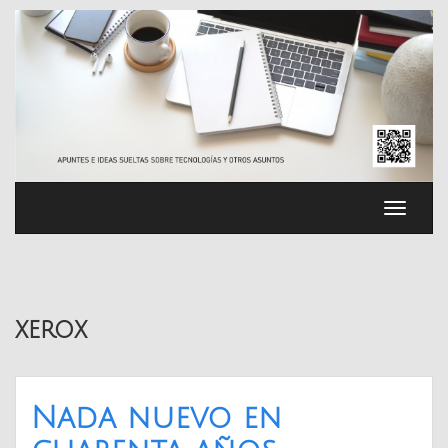
Saltar
al
contenido
Cambia
navega
xerox
Nada nuevo en