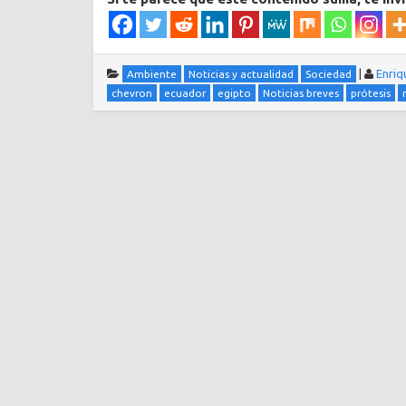
|
Enriq
Ambiente
Noticias y actualidad
Sociedad
chevron
ecuador
egipto
Noticias breves
prótesis