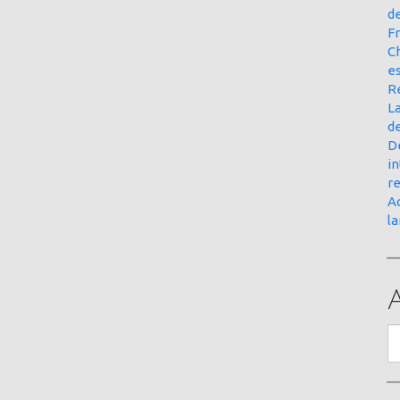
d
Fr
Ch
e
R
La
d
D
in
r
Ac
l
A