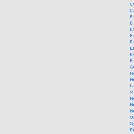
C
Cu
E
El
En
E
Es
E
Ex
F
G
H
H
L
M
N
N
No
O
O
P