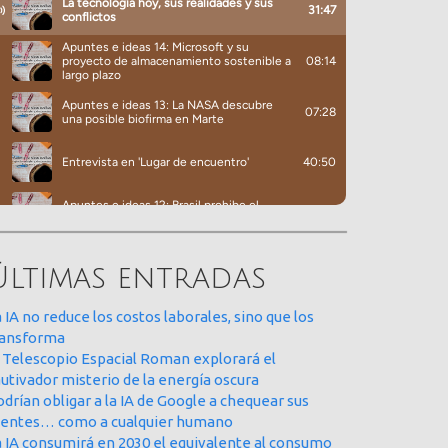
Últimas entradas
 IA no reduce los costos laborales, sino que los
ransforma
l Telescopio Espacial Roman explorará el
utivador misterio de la energía oscura
drían obligar a la IA de Google a chequear sus
uentes… como a cualquier humano
a IA consumirá en 2030 el equivalente al consumo