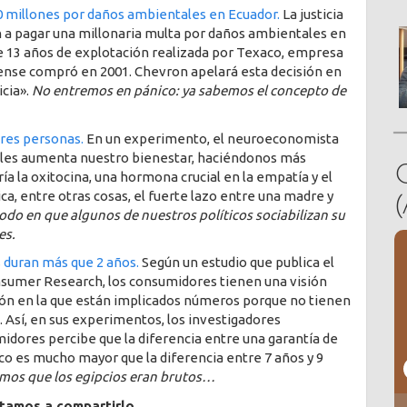
 millones por daños ambientales en Ecuador.
La justicia
 a pagar una millonaria multa por daños ambientales en
e 13 años de explotación realizada por Texaco, empresa
dense compró en 2001. Chevron apelará esta decisión en
icia».
No entremos en pánico: ya sabemos el concepto de
ores personas.
En un experimento, el neuroeconomista
ciales aumenta nuestro bienestar, haciéndonos más
ía la oxitocina, una hormona crucial en la empatía y el
a, entre otras cosas, el fuerte lazo entre una madre y
odo en que algunos de nuestros políticos sociabilizan su
es.
duran más que 2 años.
Según un estudio que publica el
nsumer Research, los consumidores tienen una visión
ón en la que están implicados números porque no tienen
 Así, en sus experimentos, los investigadores
dores percibe que la diferencia entre una garantía de
o es mucho mayor que la diferencia entre 7 años y 9
mos que los egipcios eran brutos…
itamos a compartirlo