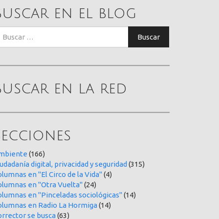
Buscar en el blog
uscar:
Buscar
Buscar en la red
Secciones
mbiente
(166)
udadanía digital, privacidad y seguridad
(315)
lumnas en "El Circo de la Vida"
(4)
olumnas en "Otra Vuelta"
(24)
olumnas en "Pinceladas sociológicas"
(14)
olumnas en Radio La Hormiga
(14)
orrector se busca
(63)