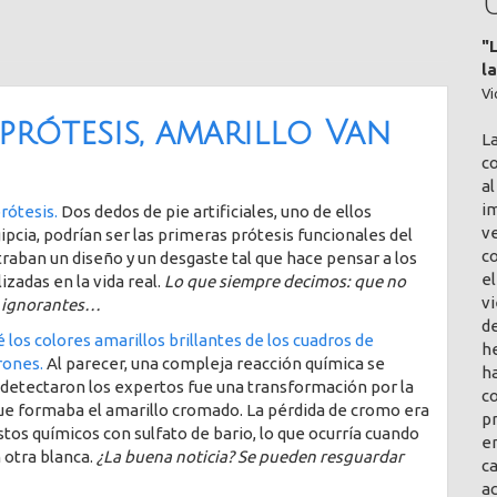
"
l
Vi
prótesis, amarillo Van
L
co
al
im
rótesis.
Dos dedos de pie artificiales, uno de ellos
v
cia, podrían ser las primeras prótesis funcionales del
c
ban un diseño y un desgaste tal que hace pensar a los
el
izadas en la vida real.
Lo que siempre decimos: que no
vi
ía ignorantes…
de
é los colores amarillos brillantes de los cuadros de
h
rones.
Al parecer, una compleja reacción química se
ha
e detectaron los expertos fue una transformación por la
co
ue formaba el amarillo cromado. La pérdida de cromo era
pr
s químicos con sulfato de bario, lo que ocurría cuando
en
 otra blanca.
¿La buena noticia? Se pueden resguardar
ca
a