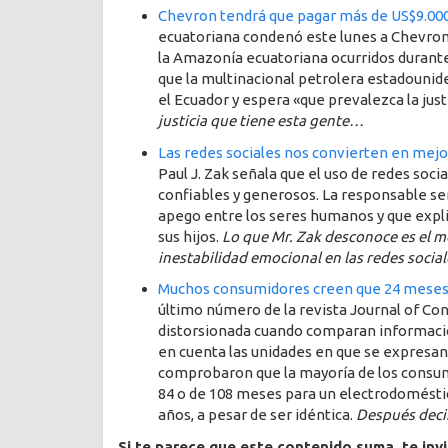
Chevron tendrá que pagar más de US$9.000
ecuatoriana condenó este lunes a Chevron
la Amazonía ecuatoriana ocurridos durant
que la multinacional petrolera estadouni
el Ecuador y espera «que prevalezca la just
justicia que tiene esta gente…
Las redes sociales nos convierten en mej
Paul J. Zak señala que el uso de redes so
confiables y generosos. La responsable ser
apego entre los seres humanos y que explic
sus hijos.
Lo que Mr. Zak desconoce es el m
inestabilidad emocional en las redes social
Muchos consumidores creen que 24 meses 
último número de la revista Journal of Co
distorsionada cuando comparan informaci
en cuenta las unidades en que se expresan.
comprobaron que la mayoría de los consumi
84 o de 108 meses para un electrodoméstic
años, a pesar de ser idéntica.
Después deci
Si te parece que este contenido suma, te inv