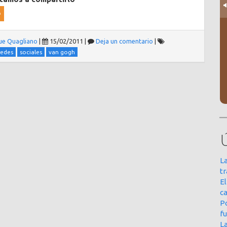
ue Quagliano
|
15/02/2011
|
Deja un comentario
|
redes
sociales
van gogh
La
t
E
ca
Po
f
L