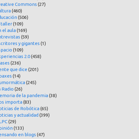
reative Commons
(27)
ltura
(460)
ducación
(506)
 taller
(109)
 el aula
(169)
ntrevistas
(59)
critores y gigantes
(1)
spacio
(109)
periencias 2.0
(458)
rases
(236)
ente que dice
(201)
oaxes
(14)
umormática
(245)
a Radio
(26)
emoria de la pandemia
(38)
os importa
(83)
oticias de Robótica
(65)
ticias y actualidad
(399)
LPC
(29)
pinión
(133)
ensando en blogs
(47)