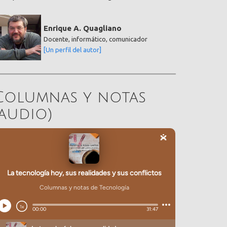
Enrique A. Quagliano
Docente, informático, comunicador
[Un perfil del autor]
Columnas y notas
(audio)