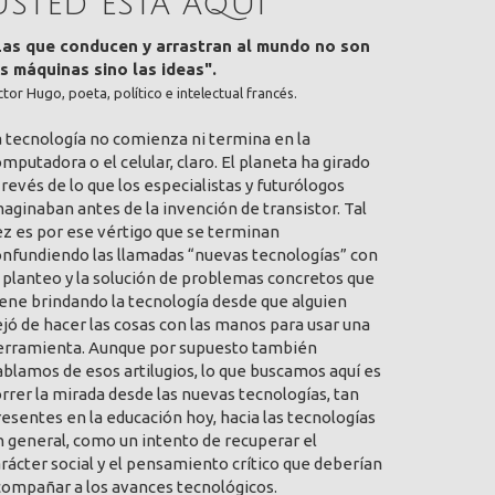
Usted está aquí
Las que conducen y arrastran al mundo no son
as máquinas sino las ideas".
ctor Hugo, poeta, político e intelectual francés.
a tecnología no comienza ni termina en la
mputadora o el celular, claro. El planeta ha girado
 revés de lo que los especialistas y futurólogos
aginaban antes de la invención de transistor. Tal
ez es por ese vértigo que se terminan
onfundiendo las llamadas “nuevas tecnologías” con
 planteo y la solución de problemas concretos que
ene brindando la tecnología desde que alguien
jó de hacer las cosas con las manos para usar una
erramienta. Aunque por supuesto también
blamos de esos artilugios, lo que buscamos aquí es
rrer la mirada desde las nuevas tecnologías, tan
esentes en la educación hoy, hacia las tecnologías
 general, como un intento de recuperar el
rácter social y el pensamiento crítico que deberían
compañar a los avances tecnológicos.