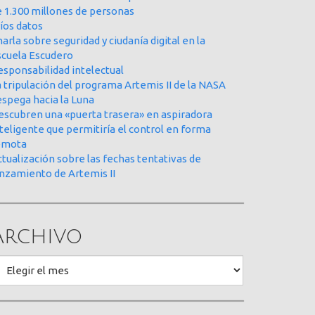
e 1.300 millones de personas
íos datos
arla sobre seguridad y ciudanía digital en la
scuela Escudero
esponsabilidad intelectual
 tripulación del programa Artemis II de la NASA
espega hacia la Luna
escubren una «puerta trasera» en aspiradora
teligente que permitiría el control en forma
emota
tualización sobre las fechas tentativas de
anzamiento de Artemis II
Archivo
rchivo