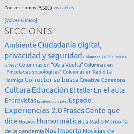
Con vos, somos
visitantes
[Volver al inicio]
Secciones
Ciudadanía digital,
Ambiente
privacidad y seguridad
Columnas en "El Circo de
Columnas en "Otra Vuelta"
Columnas en
la Vida"
"Pinceladas sociológicas"
Columnas en Radio La
Corrector se busca
Creative Commons
Hormiga
Cultura
Educación
En el aula
El taller
Espacio
Entrevistas
Escritores y gigantes
Experiencias 2.0
Frases
Gente que
dice
Humormática
Memoria
La Radio
Hoaxes
Nos importa
Noticias de
de la pandemia