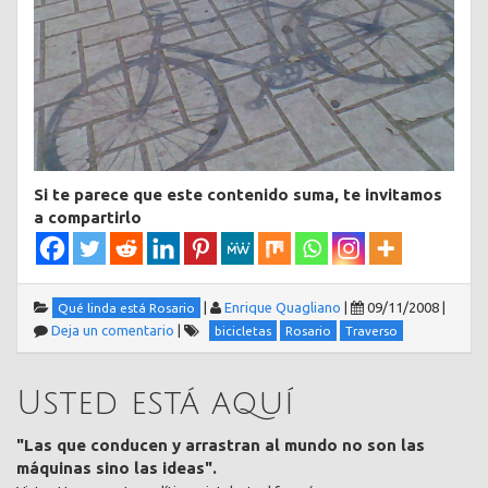
Si te parece que este contenido suma, te invitamos
a compartirlo
|
Enrique Quagliano
|
09/11/2008
|
Qué linda está Rosario
Deja un comentario
|
bicicletas
Rosario
Traverso
Usted está aquí
"Las que conducen y arrastran al mundo no son las
máquinas sino las ideas".