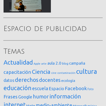
Espacio de publicidad
Temas
Actualidad
aula 2.0
campaña
blog
arte
Apple
cultura
Ciencia
capacitación
cine
contaminación
derechos
docentes
datos
ecología
educación
Facebook
escuela
Espacio
foto
información
humor
Frases
Google
internet
medio-ambiente
Marte
Microsoft
música