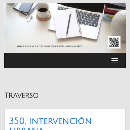
Saltar
al
contenido
Cambia
navega
Traverso
350, intervención