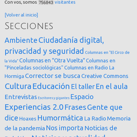
Con vos, somos
visitantes
[Volver al inicio]
Secciones
Ciudadanía digital,
Ambiente
privacidad y seguridad
Columnas en "El Circo de
Columnas en "Otra Vuelta"
Columnas en
la Vida"
"Pinceladas sociológicas"
Columnas en Radio La
Corrector se busca
Creative Commons
Hormiga
Cultura
Educación
En el aula
El taller
Espacio
Entrevistas
Escritores y gigantes
Experiencias 2.0
Frases
Gente que
dice
Humormática
Memoria
La Radio
Hoaxes
Nos importa
Noticias de
de la pandemia