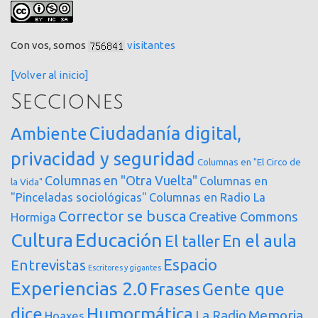
Con vos, somos
visitantes
[Volver al inicio]
Secciones
Ciudadanía digital,
Ambiente
privacidad y seguridad
Columnas en "El Circo de
Columnas en "Otra Vuelta"
Columnas en
la Vida"
"Pinceladas sociológicas"
Columnas en Radio La
Corrector se busca
Creative Commons
Hormiga
Cultura
Educación
En el aula
El taller
Espacio
Entrevistas
Escritores y gigantes
Experiencias 2.0
Frases
Gente que
dice
Humormática
Memoria
La Radio
Hoaxes