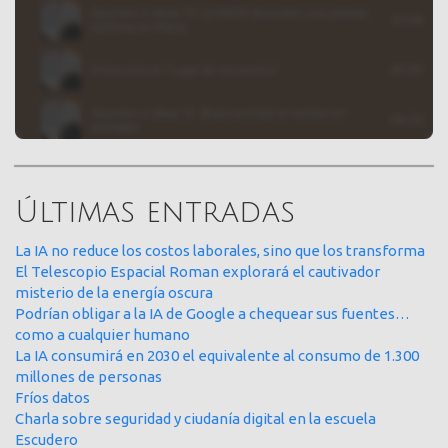
Últimas entradas
La IA no reduce los costos laborales, sino que los transforma
El Telescopio Espacial Roman explorará el cautivador
misterio de la energía oscura
Podrían obligar a la IA de Google a chequear sus fuentes…
como a cualquier humano
La IA consumirá en 2030 el equivalente al consumo de 1.300
millones de personas
Fríos datos
Charla sobre seguridad y ciudanía digital en la escuela
Escudero