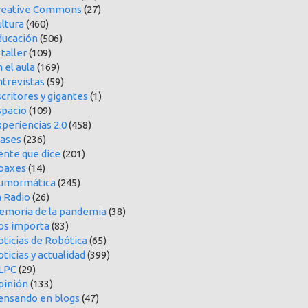
reative Commons
(27)
ltura
(460)
ducación
(506)
 taller
(109)
 el aula
(169)
ntrevistas
(59)
critores y gigantes
(1)
spacio
(109)
periencias 2.0
(458)
rases
(236)
ente que dice
(201)
oaxes
(14)
umormática
(245)
a Radio
(26)
emoria de la pandemia
(38)
os importa
(83)
oticias de Robótica
(65)
ticias y actualidad
(399)
LPC
(29)
pinión
(133)
ensando en blogs
(47)