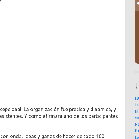
l
.
La
t
cepcional. La organización fue precisa y dinámica, y
E
asistentes. Y como afirmara uno de los participantes
ca
Po
f
 con onda, ideas y ganas de hacer de todo 100.
L