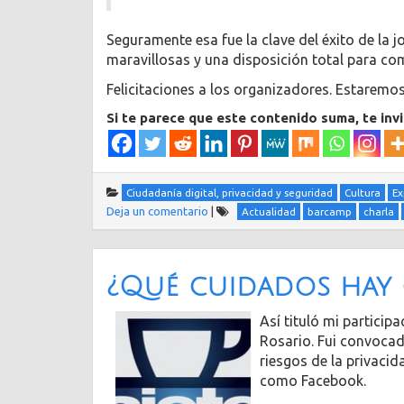
Seguramente esa fue la clave del éxito de la
maravillosas y una disposición total para co
Felicitaciones a los organizadores. Estarem
Si te parece que este contenido suma, te inv
Ciudadanía digital, privacidad y seguridad
Cultura
Ex
Deja un comentario
|
Actualidad
barcamp
charla
¿Qué cuidados hay 
Así tituló mi particip
Rosario. Fui convocad
riesgos de la privacid
como Facebook.