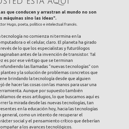
Usted está aquí
Las que conducen y arrastran al mundo no son
as máquinas sino las ideas".
ctor Hugo, poeta, político e intelectual francés.
a tecnología no comienza ni termina en la
mputadora o el celular, claro. El planeta ha girado
 revés de lo que los especialistas y futurólogos
aginaban antes de la invención de transistor. Tal
ez es por ese vértigo que se terminan
onfundiendo las llamadas “nuevas tecnologías” con
 planteo y la solución de problemas concretos que
ene brindando la tecnología desde que alguien
jó de hacer las cosas con las manos para usar una
erramienta. Aunque por supuesto también
blamos de esos artilugios, lo que buscamos aquí es
rrer la mirada desde las nuevas tecnologías, tan
esentes en la educación hoy, hacia las tecnologías
 general, como un intento de recuperar el
rácter social y el pensamiento crítico que deberían
compañar a los avances tecnológicos.