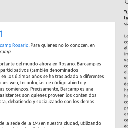
"
l
Vi
1
L
co
camp Rosario
. Para quienes no lo conocen, en
al
rcamp
:
im
v
ortante del mundo ahora en Rosario. Barcamp es
c
s participativos (también denominados
el
en en los últimos años se ha trasladado a diferentes
vi
iones web, tecnologías de código abierto y
de
 sus comienzos. Precisamente, Barcamp es una
h
 asistentes son quienes proveen los contenidos
ha
sta, debatiendo y socializando con los demás
co
pr
en
ca
de la sede de la
UAI
en nuestra ciudad, utilizando
a