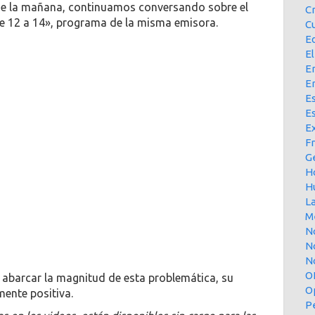
de la mañana, continuamos conversando sobre el
C
De 12 a 14», programa de la misma emisora.
Cu
E
El
En
E
Es
E
Ex
F
G
H
H
L
M
N
N
No
O
 abarcar la magnitud de esta problemática, su
O
ente positiva.
P