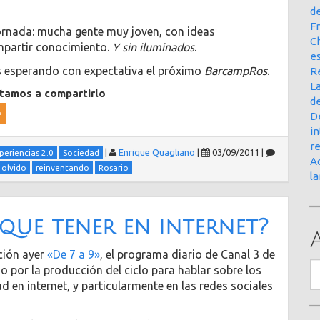
d
Fr
 jornada: mucha gente muy joven, con ideas
Ch
mpartir conocimiento.
Y sin iluminados
.
e
os esperando con expectativa el próximo
BarcampRos
.
R
La
itamos a compartirlo
d
D
in
r
|
Enrique Quagliano
|
03/09/2011
|
periencias 2.0
Sociedad
Ac
olvido
reinventando
Rosario
l
que tener en internet?
ación ayer
«De 7 a 9»
, el programa diario de Canal 3 de
A
o por la producción del ciclo para hablar sobre los
ad en internet, y particularmente en las redes sociales