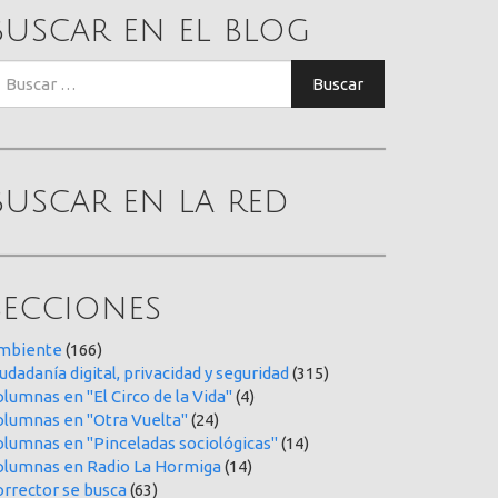
Buscar en el blog
uscar:
Buscar
Buscar en la red
Secciones
mbiente
(166)
udadanía digital, privacidad y seguridad
(315)
lumnas en "El Circo de la Vida"
(4)
olumnas en "Otra Vuelta"
(24)
olumnas en "Pinceladas sociológicas"
(14)
olumnas en Radio La Hormiga
(14)
orrector se busca
(63)