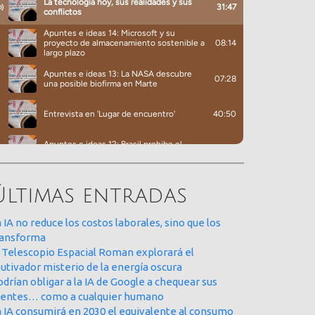
Últimas entradas
 IA no reduce los costos laborales, sino que los
ransforma
l Telescopio Espacial Roman explorará el
utivador misterio de la energía oscura
drían obligar a la IA de Google a chequear sus
uentes… como a cualquier humano
a IA consumirá en 2030 el equivalente al consumo