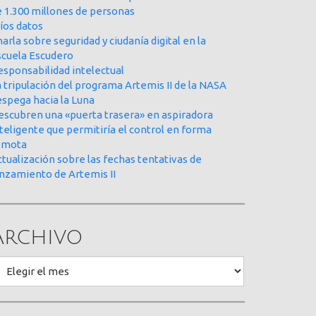
e 1.300 millones de personas
íos datos
arla sobre seguridad y ciudanía digital en la
scuela Escudero
esponsabilidad intelectual
 tripulación del programa Artemis II de la NASA
espega hacia la Luna
escubren una «puerta trasera» en aspiradora
teligente que permitiría el control en forma
emota
tualización sobre las fechas tentativas de
anzamiento de Artemis II
Archivo
rchivo