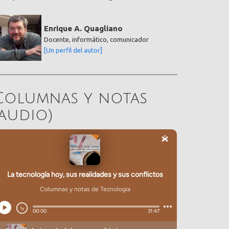
Enrique A. Quagliano
Docente, informático, comunicador
[Un perfil del autor]
Columnas y notas
(audio)