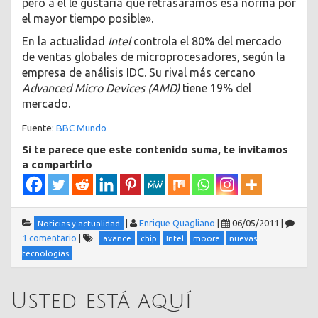
pero a él le gustaría que retrasáramos esa norma por
el mayor tiempo posible».
En la actualidad
Intel
controla el 80% del mercado
de ventas globales de microprocesadores, según la
empresa de análisis IDC. Su rival más cercano
Advanced Micro Devices (AMD)
tiene 19% del
mercado.
Fuente:
BBC Mundo
Si te parece que este contenido suma, te invitamos
a compartirlo
|
Enrique Quagliano
|
06/05/2011
|
Noticias y actualidad
1 comentario
|
avance
chip
Intel
moore
nuevas
tecnologías
Usted está aquí