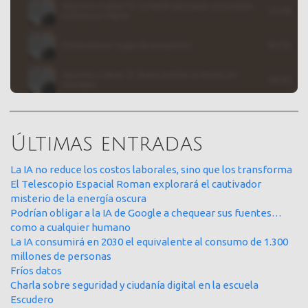
Últimas entradas
La IA no reduce los costos laborales, sino que los transforma
El Telescopio Espacial Roman explorará el cautivador
misterio de la energía oscura
Podrían obligar a la IA de Google a chequear sus fuentes…
como a cualquier humano
La IA consumirá en 2030 el equivalente al consumo de 1.300
millones de personas
Fríos datos
Charla sobre seguridad y ciudanía digital en la escuela
Escudero