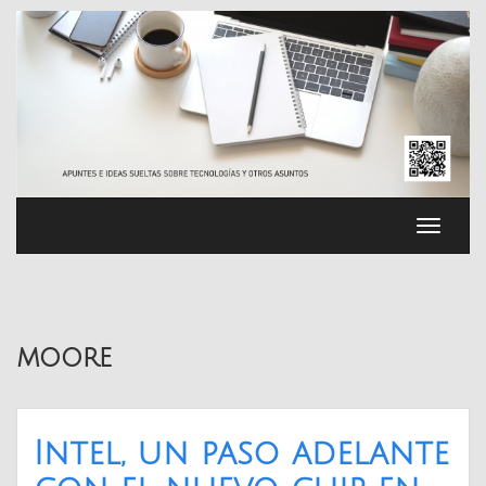
Saltar
al
contenido
Cambia
navega
moore
Intel, un paso adelante