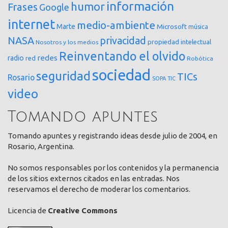
información
humor
Frases
Google
internet
medio-ambiente
Marte
Microsoft
música
NASA
privacidad
propiedad intelectual
Nosotros y los medios
Reinventando el olvido
redes
radio
red
Robótica
sociedad
seguridad
TICs
Rosario
SOPA
TIC
video
Tomando apuntes
Tomando apuntes y registrando ideas desde julio de 2004, en
Rosario, Argentina.
No somos responsables por los contenidos y la permanencia
de los sitios externos citados en las entradas. Nos
reservamos el derecho de moderar los comentarios.
Licencia de
Creative Commons