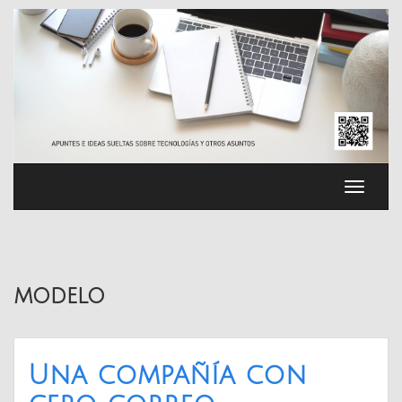
Saltar
al
contenido
Cambia
navega
modelo
Una compañía con