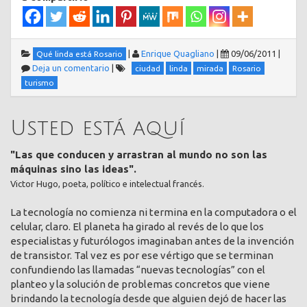
|
Enrique Quagliano
|
09/06/2011
|
Qué linda está Rosario
Deja un comentario
|
ciudad
linda
mirada
Rosario
turismo
Usted está aquí
"Las que conducen y arrastran al mundo no son las
máquinas sino las ideas".
Victor Hugo, poeta, político e intelectual francés.
La tecnología no comienza ni termina en la computadora o el
celular, claro. El planeta ha girado al revés de lo que los
especialistas y futurólogos imaginaban antes de la invención
de transistor. Tal vez es por ese vértigo que se terminan
confundiendo las llamadas “nuevas tecnologías” con el
planteo y la solución de problemas concretos que viene
brindando la tecnología desde que alguien dejó de hacer las