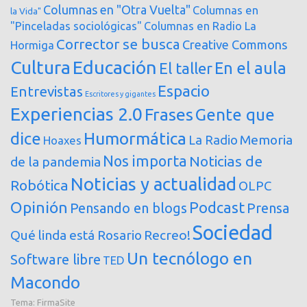
Columnas en "Otra Vuelta"
Columnas en
la Vida"
"Pinceladas sociológicas"
Columnas en Radio La
Corrector se busca
Creative Commons
Hormiga
Cultura
Educación
En el aula
El taller
Espacio
Entrevistas
Escritores y gigantes
Experiencias 2.0
Frases
Gente que
dice
Humormática
Memoria
La Radio
Hoaxes
Nos importa
Noticias de
de la pandemia
Noticias y actualidad
Robótica
OLPC
Opinión
Podcast
Pensando en blogs
Prensa
Sociedad
Qué linda está Rosario
Recreo!
Un tecnólogo en
Software libre
TED
Macondo
Tema:
FirmaSite