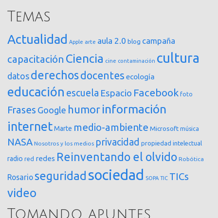
Temas
Actualidad
aula 2.0
campaña
blog
arte
Apple
cultura
Ciencia
capacitación
cine
contaminación
derechos
docentes
datos
ecología
educación
Facebook
escuela
Espacio
foto
información
humor
Frases
Google
internet
medio-ambiente
Marte
Microsoft
música
NASA
privacidad
propiedad intelectual
Nosotros y los medios
Reinventando el olvido
redes
radio
red
Robótica
sociedad
seguridad
TICs
Rosario
SOPA
TIC
video
Tomando apuntes