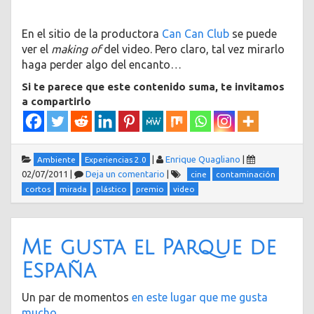
En el sitio de la productora
Can Can Club
se puede
ver el
making of
del video. Pero claro, tal vez mirarlo
haga perder algo del encanto…
Si te parece que este contenido suma, te invitamos
a compartirlo
|
Enrique Quagliano
|
Ambiente
Experiencias 2.0
02/07/2011
|
Deja un comentario
|
cine
contaminación
cortos
mirada
plástico
premio
video
Me gusta el Parque de
España
Un par de momentos
en este lugar que me gusta
mucho
.