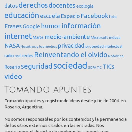
derechos
docentes
datos
ecología
educación
Facebook
escuela
Espacio
foto
información
humor
Frases
Google
internet
medio-ambiente
Marte
Microsoft
música
NASA
privacidad
propiedad intelectual
Nosotros y los medios
Reinventando el olvido
redes
radio
red
Robótica
sociedad
seguridad
TICs
Rosario
SOPA
TIC
video
Tomando apuntes
Tomando apuntes y registrando ideas desde julio de 2004, en
Rosario, Argentina.
No somos responsables por los contenidos y la permanencia
de los sitios externos citados en las entradas. Nos
reservamos el derecho de moderar los comentarios.