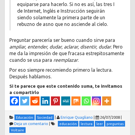
equiparse para hacerlo. Si no es así, las tres I
de Internet, Inglés e Instrucción seguirán
siendo solamente la primera parte de un
rebuzno de asno que no asciende al cielo.
Preguntar parecería ser bueno cuando sirve para
ampliar, entender, dudar, aclarar, disentir, dudar.
Pero
me da la impresión de que fracasa estrepitosamente
cuando se usa para
reemplazar
.
Por eso siempre recomiendo primero la lectura.
Después hablamos.
Si te parece que este contenido suma, te invitamos
a compartirlo
|
Enrique Quagliano
|
26/07/2008
|
Educación
Sociedad
Deja un comentario
|
educación
lectura
leer
preguntas
Voltaire