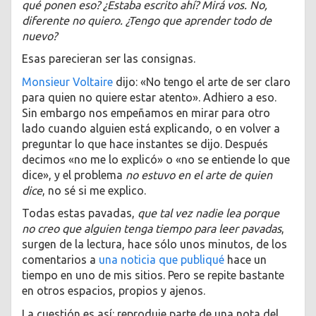
qué ponen eso? ¿Estaba escrito ahí? Mirá vos. No,
diferente no quiero. ¿Tengo que aprender todo de
nuevo?
Esas parecieran ser las consignas.
Monsieur Voltaire
dijo: «No tengo el arte de ser claro
para quien no quiere estar atento». Adhiero a eso.
Sin embargo nos empeñamos en mirar para otro
lado cuando alguien está explicando, o en volver a
preguntar lo que hace instantes se dijo. Después
decimos «no me lo explicó» o «no se entiende lo que
dice», y el problema
no estuvo en el arte de quien
dice
, no sé si me explico.
Todas estas pavadas,
que tal vez nadie lea porque
no creo que alguien tenga tiempo para leer pavadas
,
surgen de la lectura, hace sólo unos minutos, de los
comentarios a
una noticia que publiqué
hace un
tiempo en uno de mis sitios. Pero se repite bastante
en otros espacios, propios y ajenos.
La cuestión es así: reproduje parte de una nota del