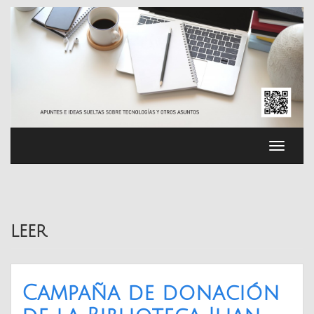
Saltar
al
contenido
Cambia
navega
leer
Campaña de donación