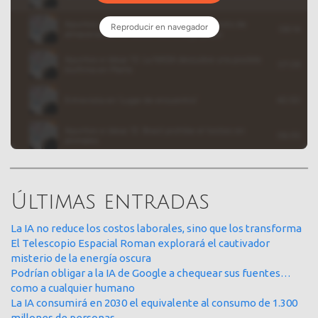
Últimas entradas
La IA no reduce los costos laborales, sino que los transforma
El Telescopio Espacial Roman explorará el cautivador
misterio de la energía oscura
Podrían obligar a la IA de Google a chequear sus fuentes…
como a cualquier humano
La IA consumirá en 2030 el equivalente al consumo de 1.300
millones de personas