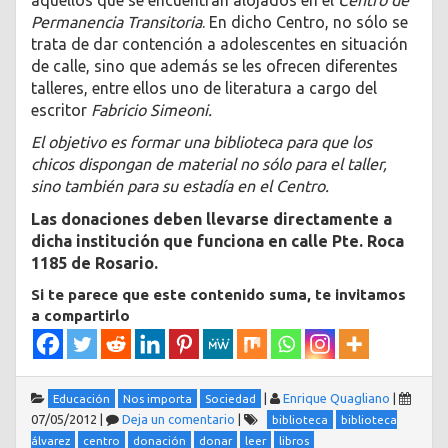
Permanencia Transitoria
. En dicho Centro, no sólo se
trata de dar contención a adolescentes en situación
de calle, sino que además se les ofrecen diferentes
talleres, entre ellos uno de literatura a cargo del
escritor
Fabricio Simeoni.
El objetivo es formar una biblioteca para que los
chicos dispongan de material no sólo para el taller,
sino también para su estadía en el Centro.
Las donaciones deben llevarse directamente a
dicha institución que funciona en calle Pte. Roca
1185 de Rosario.
Si te parece que este contenido suma, te invitamos
a compartirlo
|
Enrique Quagliano
|
Educación
Nos importa
Sociedad
07/05/2012
|
Deja un comentario
|
biblioteca
biblioteca
álvarez
centro
donación
donar
leer
libros