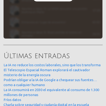
Últimas entradas
La IA no reduce los costos laborales, sino que los transforma
El Telescopio Espacial Roman explorará el cautivador
misterio de la energía oscura
Podrían obligar a la IA de Google a chequear sus fuentes…
como a cualquier humano
La IA consumirá en 2030 el equivalente al consumo de 1.300
millones de personas
Fríos datos
Charla sobre seguridad y ciudanía digital en la escuela