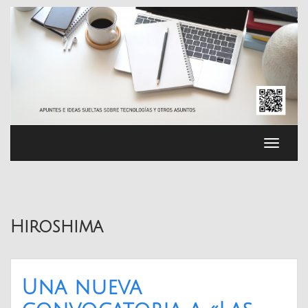
Saltar
al
contenido
Cambia
navega
Hiroshima
Una nueva