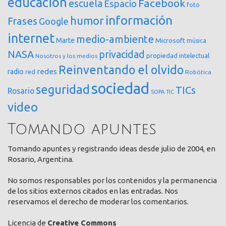
educación
Facebook
escuela
Espacio
foto
información
humor
Frases
Google
internet
medio-ambiente
Marte
Microsoft
música
NASA
privacidad
propiedad intelectual
Nosotros y los medios
Reinventando el olvido
redes
radio
red
Robótica
sociedad
seguridad
TICs
Rosario
SOPA
TIC
video
Tomando apuntes
Tomando apuntes y registrando ideas desde julio de 2004, en
Rosario, Argentina.
No somos responsables por los contenidos y la permanencia
de los sitios externos citados en las entradas. Nos
reservamos el derecho de moderar los comentarios.
Licencia de
Creative Commons