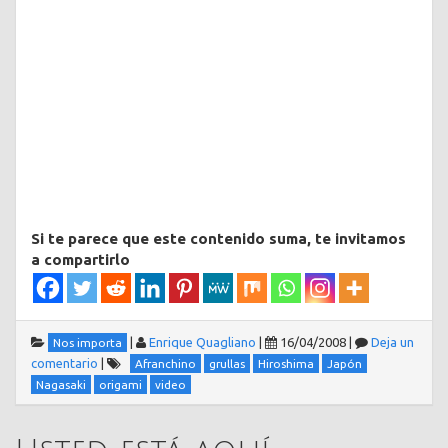
Si te parece que este contenido suma, te invitamos
a compartirlo
|
Enrique Quagliano
|
16/04/2008
|
Deja un
Nos importa
comentario
|
Afranchino
grullas
Hiroshima
Japón
Nagasaki
origami
video