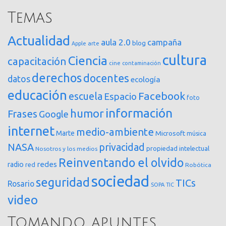
Temas
Actualidad
aula 2.0
campaña
blog
arte
Apple
cultura
Ciencia
capacitación
cine
contaminación
derechos
docentes
datos
ecología
educación
Facebook
escuela
Espacio
foto
información
humor
Frases
Google
internet
medio-ambiente
Marte
Microsoft
música
NASA
privacidad
propiedad intelectual
Nosotros y los medios
Reinventando el olvido
redes
radio
red
Robótica
sociedad
seguridad
TICs
Rosario
SOPA
TIC
video
Tomando apuntes