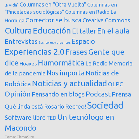
Columnas en "Otra Vuelta"
Columnas en
la Vida"
"Pinceladas sociológicas"
Columnas en Radio La
Corrector se busca
Creative Commons
Hormiga
Cultura
Educación
En el aula
El taller
Espacio
Entrevistas
Escritores y gigantes
Experiencias 2.0
Frases
Gente que
dice
Humormática
Memoria
La Radio
Hoaxes
Nos importa
Noticias de
de la pandemia
Noticias y actualidad
Robótica
OLPC
Opinión
Podcast
Pensando en blogs
Prensa
Sociedad
Qué linda está Rosario
Recreo!
Un tecnólogo en
Software libre
TED
Macondo
Tema:
FirmaSite