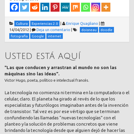
|
Enrique Quagliano
|
Cultura
Experiencias 2.0
14/04/2012
|
Deja un comentario
|
doisneau
doodle
fotografía
Google
internet
Usted está aquí
"Las que conducen y arrastran al mundo no son las
máquinas sino las ideas".
Victor Hugo, poeta, político e intelectual francés.
La tecnología no comienza ni termina en la computadora o el
celular, claro. El planeta ha girado al revés de lo que los
especialistas y futurólogos imaginaban antes de la invención
de transistor. Tal vez es por ese vértigo que se terminan
confundiendo las llamadas “nuevas tecnologías” con el
planteo y la solución de problemas concretos que viene
brindando la tecnología desde que alguien dejó de hacer las