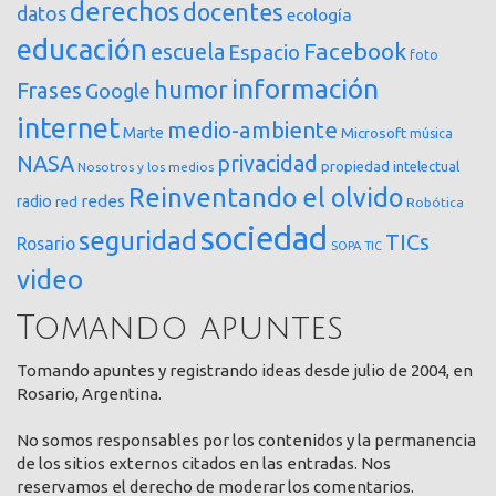
derechos
docentes
datos
ecología
educación
Facebook
escuela
Espacio
foto
información
humor
Frases
Google
internet
medio-ambiente
Marte
Microsoft
música
NASA
privacidad
propiedad intelectual
Nosotros y los medios
Reinventando el olvido
redes
radio
red
Robótica
sociedad
seguridad
TICs
Rosario
SOPA
TIC
video
Tomando apuntes
Tomando apuntes y registrando ideas desde julio de 2004, en
Rosario, Argentina.
No somos responsables por los contenidos y la permanencia
de los sitios externos citados en las entradas. Nos
reservamos el derecho de moderar los comentarios.