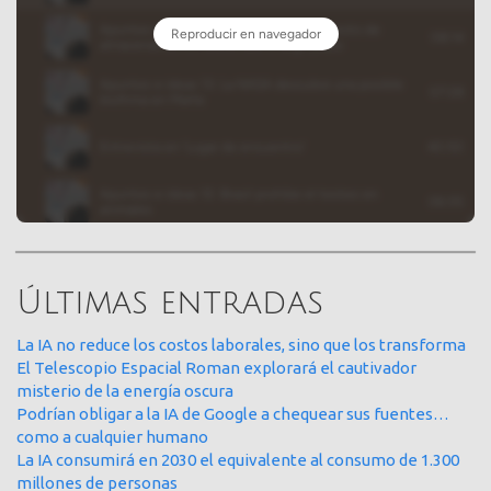
Últimas entradas
La IA no reduce los costos laborales, sino que los transforma
El Telescopio Espacial Roman explorará el cautivador
misterio de la energía oscura
Podrían obligar a la IA de Google a chequear sus fuentes…
como a cualquier humano
La IA consumirá en 2030 el equivalente al consumo de 1.300
millones de personas