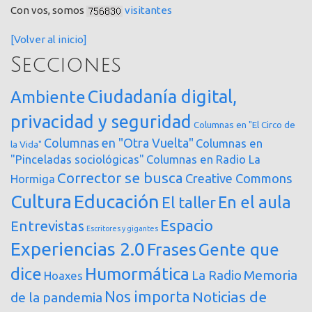
Con vos, somos
visitantes
[Volver al inicio]
Secciones
Ciudadanía digital,
Ambiente
privacidad y seguridad
Columnas en "El Circo de
Columnas en "Otra Vuelta"
Columnas en
la Vida"
"Pinceladas sociológicas"
Columnas en Radio La
Corrector se busca
Creative Commons
Hormiga
Cultura
Educación
En el aula
El taller
Espacio
Entrevistas
Escritores y gigantes
Experiencias 2.0
Frases
Gente que
dice
Humormática
Memoria
La Radio
Hoaxes
Nos importa
Noticias de
de la pandemia