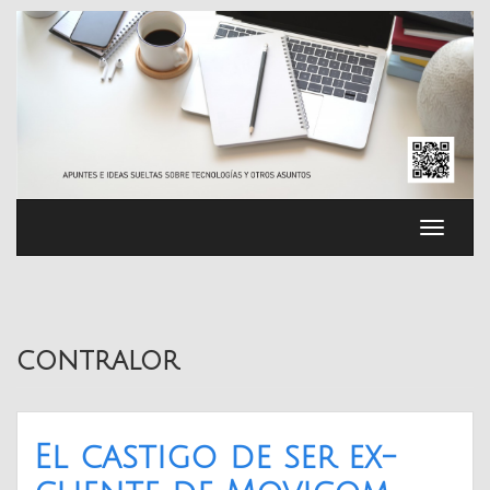
Saltar
al
contenido
Cambia
navega
contralor
El castigo de ser ex-