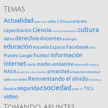
Temas
Actualidad
aula 2.0
campaña
blog
arte
Apple
cultura
Ciencia
capacitación
cine
contaminación
derechos
docentes
datos
ecología
educación
Facebook
escuela
Espacio
foto
información
humor
Frases
Google
internet
medio-ambiente
Marte
Microsoft
música
NASA
privacidad
propiedad intelectual
Nosotros y los medios
Reinventando el olvido
redes
radio
red
Robótica
sociedad
seguridad
TICs
Rosario
SOPA
TIC
video
Tomando apuntes