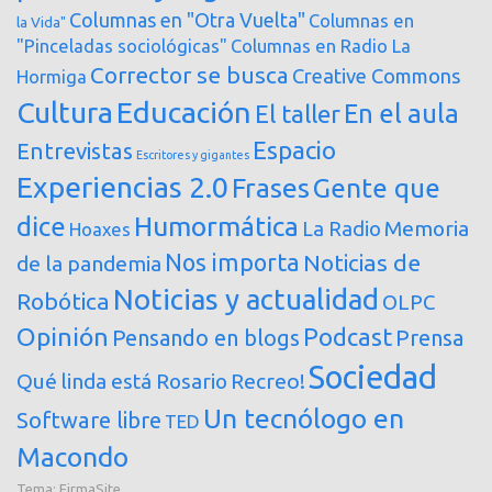
Columnas en "Otra Vuelta"
Columnas en
la Vida"
"Pinceladas sociológicas"
Columnas en Radio La
Corrector se busca
Creative Commons
Hormiga
Cultura
Educación
En el aula
El taller
Espacio
Entrevistas
Escritores y gigantes
Experiencias 2.0
Frases
Gente que
dice
Humormática
Memoria
La Radio
Hoaxes
Nos importa
Noticias de
de la pandemia
Noticias y actualidad
Robótica
OLPC
Opinión
Podcast
Pensando en blogs
Prensa
Sociedad
Qué linda está Rosario
Recreo!
Un tecnólogo en
Software libre
TED
Macondo
Tema:
FirmaSite