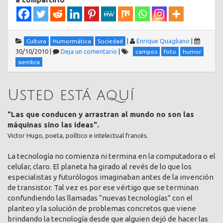
|
Enrique Quagliano
|
Cultura
Humormática
Sociedad
30/10/2010
|
Deja un comentario
|
campos
foto
humor
siembra
Usted está aquí
"Las que conducen y arrastran al mundo no son las
máquinas sino las ideas".
Victor Hugo, poeta, político e intelectual francés.
La tecnología no comienza ni termina en la computadora o el
celular, claro. El planeta ha girado al revés de lo que los
especialistas y futurólogos imaginaban antes de la invención
de transistor. Tal vez es por ese vértigo que se terminan
confundiendo las llamadas “nuevas tecnologías” con el
planteo y la solución de problemas concretos que viene
brindando la tecnología desde que alguien dejó de hacer las