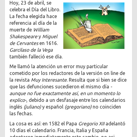
Hoy, 23 de abril, se
celebra el Día del Libro.
La fecha elegida hace
referencia al día de la
muerte de
William
Shakespeare
y
Miguel
de Cervantes
en 1616.
Garcilaso de la Vega
también falleció ese día.
Me llamó la atención un error muy particular
cometido por los redactores de la versión on line de
la revista
Muy Interesante
. Resulta que si bien se dice
que las defunciones sucedieron el mismo día
-
aunque no fue exactamente así, en un momento lo
explico-
, debido a un desfasaje entre los calendarios
inglés
(juliano)
y español
(gregoriano)
no coinciden
las fechas.
La cosa es así: en 1582 el Papa
Gregorio XII
adelantó
10 días el calendario. Francia, Italia y España
adoptaron inmediatamente este cambio, no asi