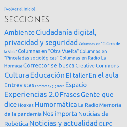
[Volver al inicio]
Secciones
Ciudadanía digital,
Ambiente
privacidad y seguridad
Columnas en "El Circo de
Columnas en "Otra Vuelta"
Columnas en
la Vida"
"Pinceladas sociológicas"
Columnas en Radio La
Corrector se busca
Creative Commons
Hormiga
Cultura
Educación
En el aula
El taller
Espacio
Entrevistas
Escritores y gigantes
Experiencias 2.0
Frases
Gente que
dice
Humormática
Memoria
La Radio
Hoaxes
Nos importa
Noticias de
de la pandemia
Noticias y actualidad
Robótica
OLPC