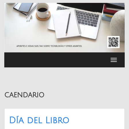
Saltar
al
contenido
Cambia
navega
caendario
Día del Libro