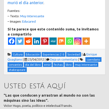
murió el día anterior
.
Fuentes:
– Texto:
Muy Interesante
– Imagen:
Educared
Si te parece que este contenido suma, te invitamos
a compartirlo
|
Enrique
Cultura
Educación
Experiencias 2.0
Sociedad
Quagliano
|
23/04/2012
|
Deja un comentario
|
caendario
cervantes
día del libro
error
fechas
libro
muy interesante
shakespeare
Usted está aquí
"Las que conducen y arrastran al mundo no son las
máquinas sino las ideas".
Victor Hugo, poeta, político e intelectual francés.