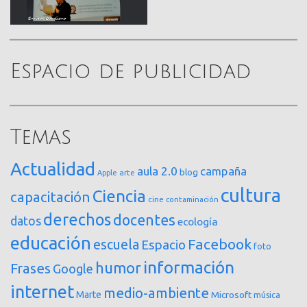
Espacio de publicidad
Temas
Actualidad
aula 2.0
campaña
blog
arte
Apple
cultura
Ciencia
capacitación
cine
contaminación
derechos
docentes
datos
ecología
educación
Facebook
escuela
Espacio
foto
información
humor
Frases
Google
internet
medio-ambiente
Marte
Microsoft
música