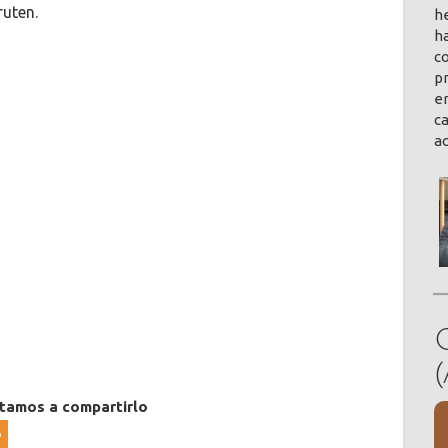
ruten.
h
ha
co
pr
en
ca
a
itamos a compartirlo