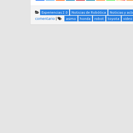
Experiencias 2.0
Noticias de Robótica
Noticias y act
comentario
|
asimo
honda
robot
toyota
video