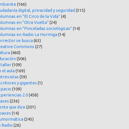
mbiente
(166)
udadanía digital, privacidad y seguridad
(315)
lumnas en "El Circo de la Vida"
(4)
olumnas en "Otra Vuelta"
(24)
olumnas en "Pinceladas sociológicas"
(14)
olumnas en Radio La Hormiga
(14)
orrector se busca
(63)
reative Commons
(27)
ltura
(460)
ducación
(506)
 taller
(109)
 el aula
(169)
ntrevistas
(59)
critores y gigantes
(1)
spacio
(109)
periencias 2.0
(458)
rases
(236)
ente que dice
(201)
oaxes
(14)
umormática
(245)
a Radio
(26)