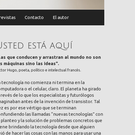
revistas
Contacto
El autor
Usted está aquí
Las que conducen y arrastran al mundo no son
as máquinas sino las ideas".
ctor Hugo, poeta, político e intelectual francés.
a tecnología no comienza ni termina en la
mputadora o el celular, claro. El planeta ha girado
 revés de lo que los especialistas y futurólogos
aginaban antes de la invención de transistor. Tal
ez es por ese vértigo que se terminan
onfundiendo las llamadas “nuevas tecnologías” con
 planteo y la solución de problemas concretos que
ene brindando la tecnología desde que alguien
jó de hacer las cosas con las manos para usar una