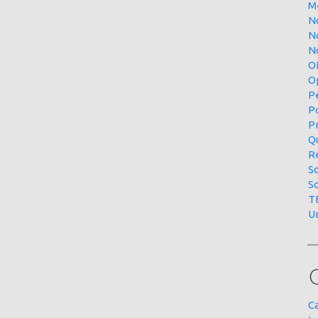
M
N
N
No
O
O
P
P
P
Qu
R
S
S
T
U
C