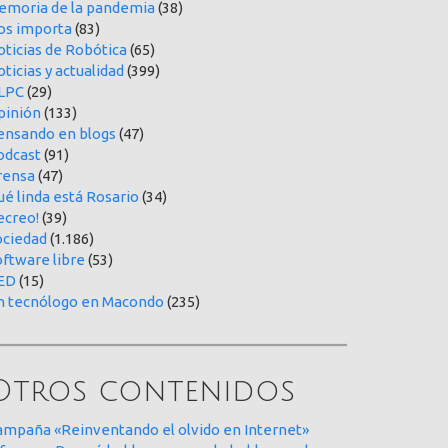
emoria de la pandemia
(38)
os importa
(83)
oticias de Robótica
(65)
ticias y actualidad
(399)
LPC
(29)
pinión
(133)
ensando en blogs
(47)
odcast
(91)
rensa
(47)
é linda está Rosario
(34)
ecreo!
(39)
ociedad
(1.186)
oftware libre
(53)
ED
(15)
n tecnólogo en Macondo
(235)
Otros contenidos
ampaña «Reinventando el olvido en Internet»