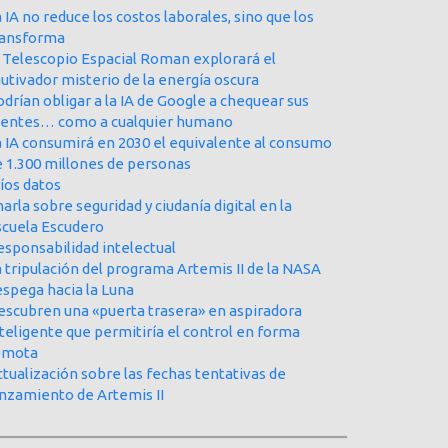
 IA no reduce los costos laborales, sino que los
ransforma
l Telescopio Espacial Roman explorará el
utivador misterio de la energía oscura
drían obligar a la IA de Google a chequear sus
uentes… como a cualquier humano
a IA consumirá en 2030 el equivalente al consumo
e 1.300 millones de personas
íos datos
arla sobre seguridad y ciudanía digital en la
scuela Escudero
esponsabilidad intelectual
 tripulación del programa Artemis II de la NASA
espega hacia la Luna
escubren una «puerta trasera» en aspiradora
teligente que permitiría el control en forma
emota
tualización sobre las fechas tentativas de
anzamiento de Artemis II