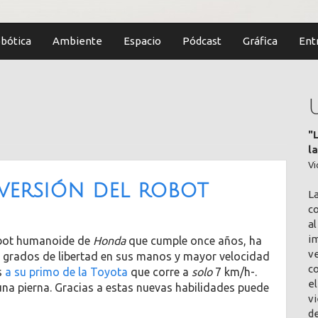
bótica
Ambiente
Espacio
Pódcast
Gráfica
Ent
"
l
Vi
versión del robot
L
co
al
im
robot humanoide de
Honda
que cumple once años, ha
v
 grados de libertad en sus manos y mayor velocidad
c
s
a su primo de la Toyota
que corre a
solo
7 km/h-.
el
una pierna. Gracias a estas nuevas habilidades puede
vi
de