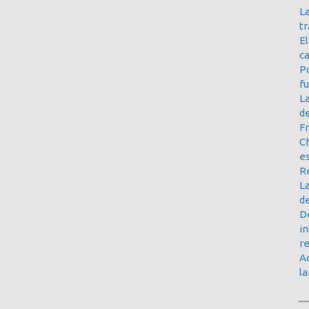
La
t
E
ca
Po
f
L
d
Fr
Ch
e
R
La
d
D
in
r
Ac
l