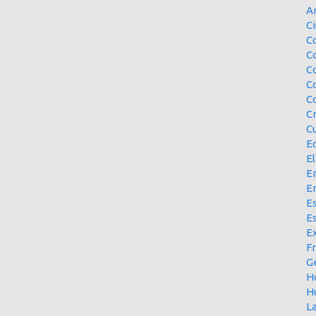
A
Ci
Co
C
C
C
C
C
Cu
E
El
En
E
Es
E
Ex
F
G
H
H
L