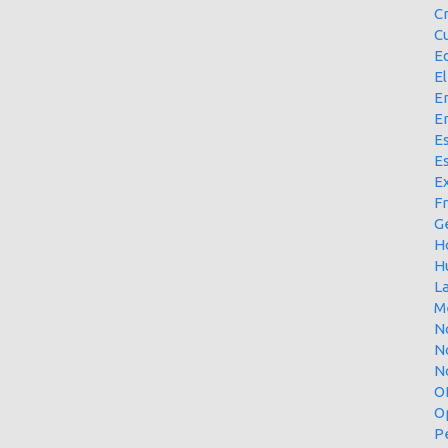
C
Cu
E
El
En
E
Es
E
Ex
F
G
H
H
L
M
N
N
No
O
O
P