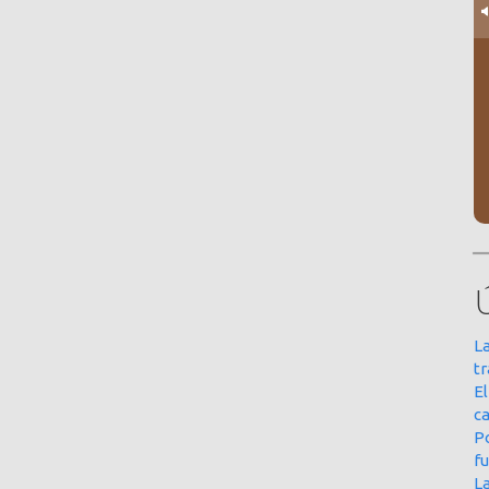
La
t
E
ca
Po
f
L