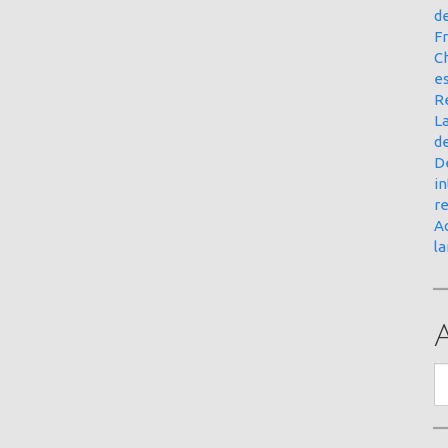
d
Fr
Ch
e
R
La
d
D
in
r
Ac
l
A