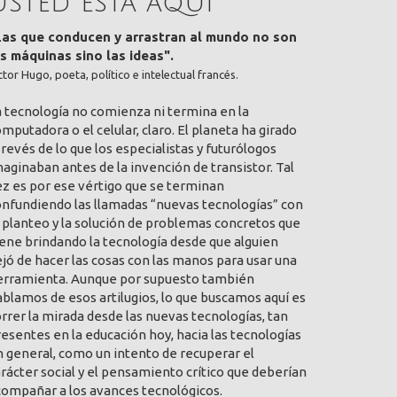
Usted está aquí
Las que conducen y arrastran al mundo no son
as máquinas sino las ideas".
ctor Hugo, poeta, político e intelectual francés.
a tecnología no comienza ni termina en la
mputadora o el celular, claro. El planeta ha girado
 revés de lo que los especialistas y futurólogos
aginaban antes de la invención de transistor. Tal
ez es por ese vértigo que se terminan
onfundiendo las llamadas “nuevas tecnologías” con
 planteo y la solución de problemas concretos que
ene brindando la tecnología desde que alguien
jó de hacer las cosas con las manos para usar una
erramienta. Aunque por supuesto también
blamos de esos artilugios, lo que buscamos aquí es
rrer la mirada desde las nuevas tecnologías, tan
esentes en la educación hoy, hacia las tecnologías
 general, como un intento de recuperar el
rácter social y el pensamiento crítico que deberían
compañar a los avances tecnológicos.