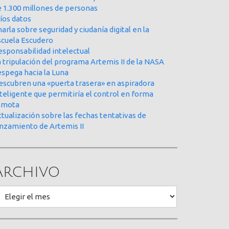
e 1.300 millones de personas
íos datos
arla sobre seguridad y ciudanía digital en la
scuela Escudero
esponsabilidad intelectual
 tripulación del programa Artemis II de la NASA
espega hacia la Luna
escubren una «puerta trasera» en aspiradora
teligente que permitiría el control en forma
emota
tualización sobre las fechas tentativas de
anzamiento de Artemis II
Archivo
rchivo