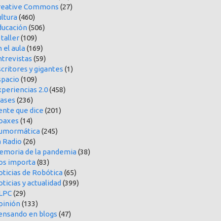
reative Commons
(27)
ltura
(460)
ducación
(506)
 taller
(109)
 el aula
(169)
ntrevistas
(59)
critores y gigantes
(1)
spacio
(109)
periencias 2.0
(458)
rases
(236)
ente que dice
(201)
oaxes
(14)
umormática
(245)
a Radio
(26)
emoria de la pandemia
(38)
os importa
(83)
oticias de Robótica
(65)
ticias y actualidad
(399)
LPC
(29)
pinión
(133)
ensando en blogs
(47)