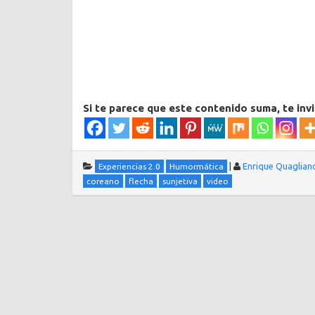
Si te parece que este contenido suma, te inv
|
Enrique Quaglian
Experiencias 2.0
Humormática
coreano
flecha
sunjetiva
video