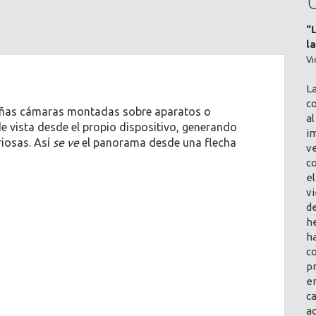
"
l
Vi
L
co
ñas cámaras montadas sobre aparatos o
al
de vista desde el propio dispositivo, generando
im
iosas. Así
se ve
el panorama desde una flecha
v
c
el
vi
de
h
ha
co
pr
en
ca
a