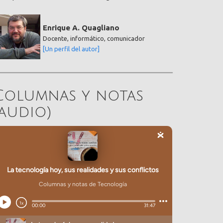
Enrique A. Quagliano
Docente, informático, comunicador
[Un perfil del autor]
Columnas y notas
(audio)