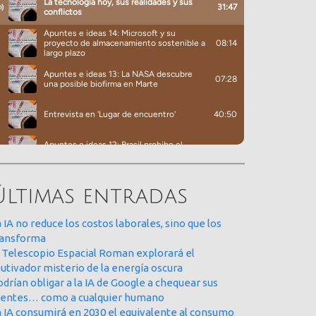
Últimas entradas
 IA no reduce los costos laborales, sino que los
ransforma
l Telescopio Espacial Roman explorará el
utivador misterio de la energía oscura
drían obligar a la IA de Google a chequear sus
uentes… como a cualquier humano
a IA consumirá en 2030 el equivalente al consumo