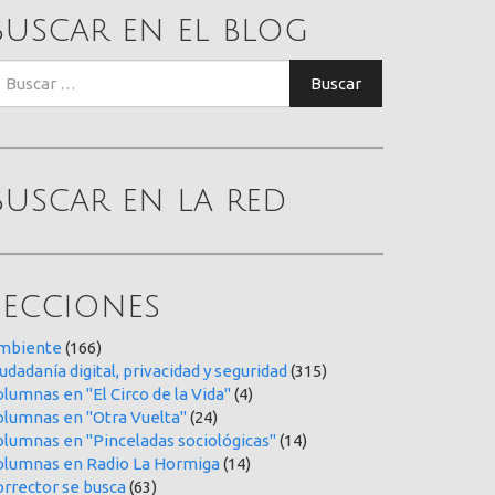
Buscar en el blog
uscar:
Buscar
Buscar en la red
Secciones
mbiente
(166)
udadanía digital, privacidad y seguridad
(315)
lumnas en "El Circo de la Vida"
(4)
olumnas en "Otra Vuelta"
(24)
olumnas en "Pinceladas sociológicas"
(14)
olumnas en Radio La Hormiga
(14)
orrector se busca
(63)