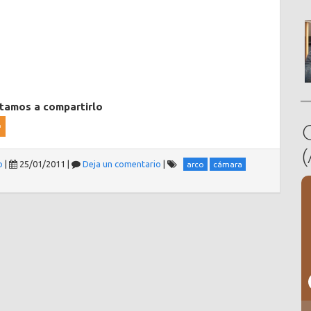
itamos a compartirlo
o
|
25/01/2011
|
Deja un comentario
|
arco
cámara