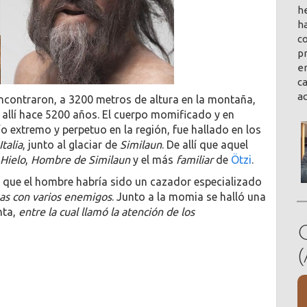
h
ha
co
pr
en
ca
a
ncontraron, a 3200 metros de altura en la montaña,
allí hace 5200 años. El cuerpo momificado y en
o extremo y perpetuo en la región, fue hallado en los
Italia
, junto al glaciar de
Similaun
. De allí que aquel
Hielo
,
Hombre de Similaun
y el más
familiar
de
Ötzi
.
 que el hombre habría sido un cazador especializado
has con varios enemigos
. Junto a la momia se halló una
nta,
entre la cual llamó la atención de los