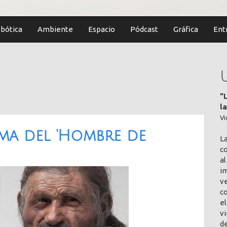
bótica
Ambiente
Espacio
Pódcast
Gráfica
Ent
"
l
Vi
ma del ‘Hombre de
L
co
al
im
v
c
el
vi
de