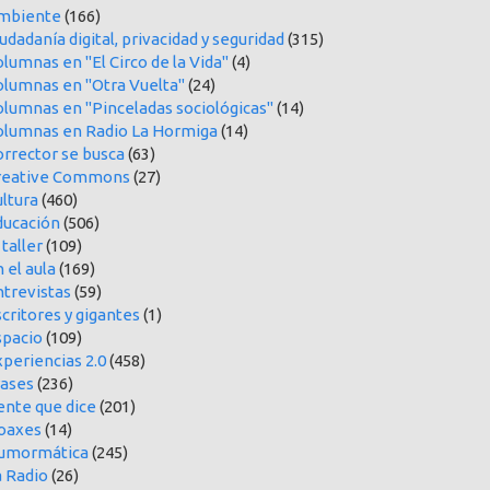
mbiente
(166)
udadanía digital, privacidad y seguridad
(315)
lumnas en "El Circo de la Vida"
(4)
olumnas en "Otra Vuelta"
(24)
olumnas en "Pinceladas sociológicas"
(14)
olumnas en Radio La Hormiga
(14)
orrector se busca
(63)
reative Commons
(27)
ltura
(460)
ducación
(506)
 taller
(109)
 el aula
(169)
ntrevistas
(59)
critores y gigantes
(1)
spacio
(109)
periencias 2.0
(458)
rases
(236)
ente que dice
(201)
oaxes
(14)
umormática
(245)
a Radio
(26)