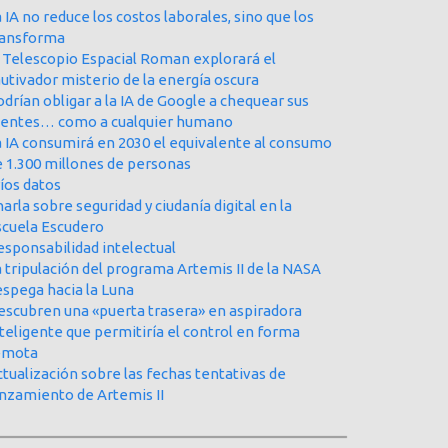
 IA no reduce los costos laborales, sino que los
ransforma
l Telescopio Espacial Roman explorará el
utivador misterio de la energía oscura
drían obligar a la IA de Google a chequear sus
uentes… como a cualquier humano
a IA consumirá en 2030 el equivalente al consumo
e 1.300 millones de personas
íos datos
arla sobre seguridad y ciudanía digital en la
scuela Escudero
esponsabilidad intelectual
 tripulación del programa Artemis II de la NASA
espega hacia la Luna
escubren una «puerta trasera» en aspiradora
teligente que permitiría el control en forma
emota
tualización sobre las fechas tentativas de
anzamiento de Artemis II