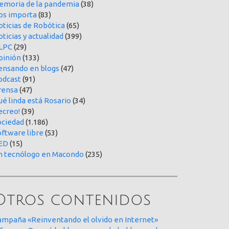
emoria de la pandemia
(38)
os importa
(83)
oticias de Robótica
(65)
ticias y actualidad
(399)
LPC
(29)
pinión
(133)
ensando en blogs
(47)
odcast
(91)
rensa
(47)
é linda está Rosario
(34)
ecreo!
(39)
ociedad
(1.186)
oftware libre
(53)
ED
(15)
n tecnólogo en Macondo
(235)
Otros contenidos
ampaña «Reinventando el olvido en Internet»