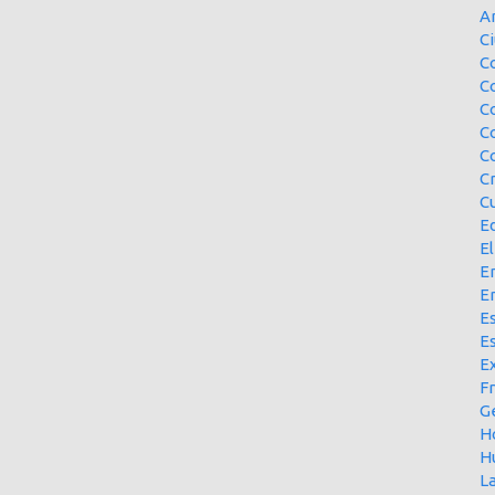
A
Ci
Co
C
C
C
C
C
Cu
E
El
En
E
Es
E
Ex
F
G
H
H
L