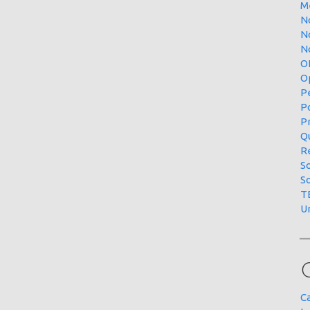
M
N
N
No
O
O
P
P
P
Qu
R
S
S
T
U
C