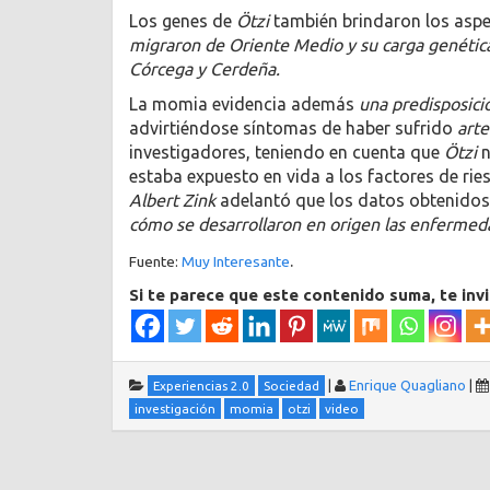
Los genes de
Ötzi
también brindaron los aspe
migraron de Oriente Medio y su carga genética
Córcega y Cerdeña.
La momia evidencia además
una predisposici
advirtiéndose síntomas de haber sufrido
arte
investigadores, teniendo en cuenta que
Ötzi
n
estaba expuesto en vida a los factores de rie
Albert Zink
adelantó que los datos obtenido
cómo se desarrollaron en origen las enfermed
.
Fuente:
Muy Interesante
Si te parece que este contenido suma, te inv
|
Enrique Quagliano
|
Experiencias 2.0
Sociedad
investigación
momia
otzi
video