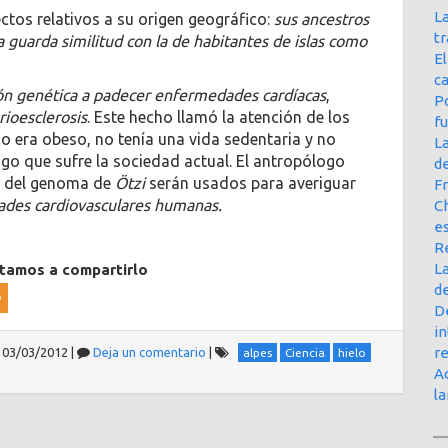
La
ctos relativos a su origen geográfico:
sus ancestros
t
 guarda similitud con la de habitantes de islas como
E
ca
ón genética a padecer enfermedades cardíacas
,
Po
rioesclerosis
. Este hecho llamó la atención de los
f
o era obeso, no tenía una vida sedentaria y no
L
sgo que sufre la sociedad actual. El antropólogo
d
s del genoma de
Ötzi
serán usados para averiguar
Fr
ades cardiovasculares humanas.
Ch
e
R
La
itamos a compartirlo
d
D
in
r
03/03/2012
|
Deja un comentario
|
alpes
Ciencia
hielo
Ac
l