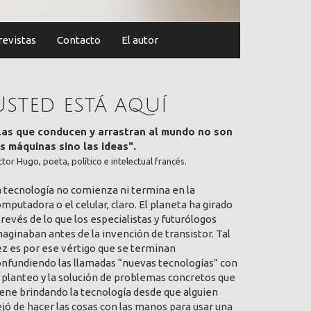
revistas
Contacto
El autor
Usted está aquí
Las que conducen y arrastran al mundo no son
as máquinas sino las ideas".
ctor Hugo, poeta, político e intelectual francés.
a tecnología no comienza ni termina en la
mputadora o el celular, claro. El planeta ha girado
 revés de lo que los especialistas y futurólogos
aginaban antes de la invención de transistor. Tal
ez es por ese vértigo que se terminan
onfundiendo las llamadas “nuevas tecnologías” con
 planteo y la solución de problemas concretos que
ene brindando la tecnología desde que alguien
jó de hacer las cosas con las manos para usar una