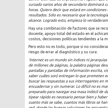
cursado varios años de secundario dominará cu
horas. Quiero decir que estará en condiciones 
resultados. Sólo es necesario que la tecnologí
alcance. Logrado esto, empieza lo verdaderamen
Hay una combinación de factores que se reco
docente, apoyo total del estado en el achica
costos, decisiones políticas tendientes a la m
Pero esto no es todo, porque si no considera
riesgo de errar al diagnóstico y su cura:
‘Internet es un mundo sin índices ni jerarquías
de millones de páginas, la palabra páginas des
pantallas y pantallas de información escrita, v
saber cuáles son) entregan lo que prometen e
buscar las respuestas a sus interrogantes en m
encuadernar y sin numerar. Lo difícil no es ma
preparado para navegar esa masa indócil de d
tipear rápido es necesario pensar bien y habe
cuanto más se sabe, cuantos más libros se han 
red, donde las buenas soluciones las encuentr