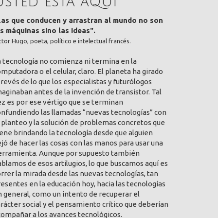
Usted está aquí
Las que conducen y arrastran al mundo no son
as máquinas sino las ideas".
ctor Hugo, poeta, político e intelectual francés.
a tecnología no comienza ni termina en la
mputadora o el celular, claro. El planeta ha girado
 revés de lo que los especialistas y futurólogos
aginaban antes de la invención de transistor. Tal
ez es por ese vértigo que se terminan
onfundiendo las llamadas “nuevas tecnologías” con
 planteo y la solución de problemas concretos que
ene brindando la tecnología desde que alguien
jó de hacer las cosas con las manos para usar una
erramienta. Aunque por supuesto también
blamos de esos artilugios, lo que buscamos aquí es
rrer la mirada desde las nuevas tecnologías, tan
esentes en la educación hoy, hacia las tecnologías
 general, como un intento de recuperar el
rácter social y el pensamiento crítico que deberían
compañar a los avances tecnológicos.