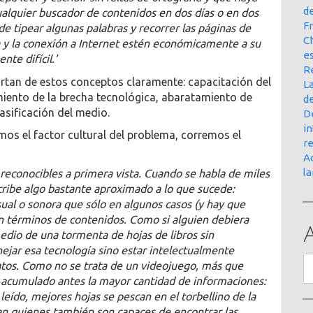
d
alquier buscador de contenidos en dos días o en dos
Fr
de tipear algunas palabras y recorrer las páginas de
Ch
a y la conexión a Internet estén económicamente a su
e
te difícil.’
R
rtan de estos conceptos claramente: capacitación del
La
miento de la brecha tecnológica, abaratamiento de
d
asificación del medio.
D
in
mos el factor cultural del problema, corremos el
r
Ac
l
 reconocibles a primera vista. Cuando se habla de miles
cribe algo bastante aproximado a lo que sucede:
isual o sonora que sólo en algunos casos (y hay que
n términos de contenidos. Como si alguien debiera
edio de una tormenta de hojas de libros sin
nejar esa tecnología sino estar intelectualmente
A
atos. Como no se trata de un videojuego, más que
r acumulado antes la mayor cantidad de informaciones:
leído, mejores hojas se pescan en el torbellino de la
an quienes también son capaces de encontrar las