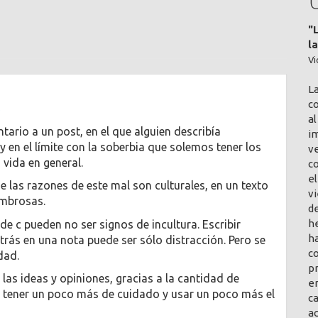
"
l
Vi
L
co
al
tario a un post, en el que alguien describía
im
 en el límite con la soberbia que solemos tener los
v
a vida en general.
c
el
las razones de este mal son culturales, en un texto
vi
ombrosas.
de
h
de c pueden no ser signos de incultura. Escribir
ha
rás en una nota puede ser sólo distracción. Pero se
co
dad.
pr
las ideas y opiniones, gracias a la cantidad de
en
ue tener un poco más de cuidado y usar un poco más el
ca
a