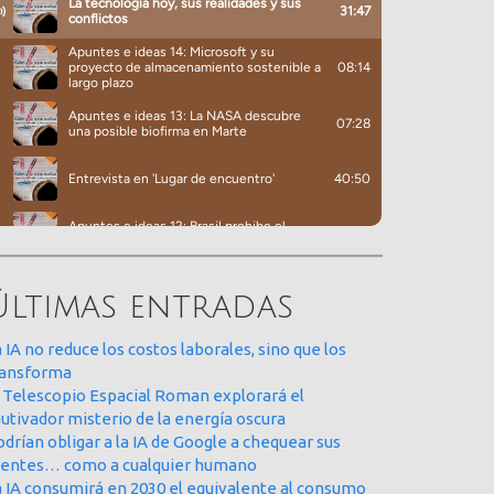
Últimas entradas
 IA no reduce los costos laborales, sino que los
ransforma
l Telescopio Espacial Roman explorará el
utivador misterio de la energía oscura
drían obligar a la IA de Google a chequear sus
uentes… como a cualquier humano
a IA consumirá en 2030 el equivalente al consumo