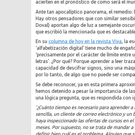
acierten en el pronóstico de como será el mun
Ante tan apocalíptico panorama, el remedio: le
Hay otros pensadores que con similar sensibi
Doval) aportan algo de luz a semejante oscuri
que escribió la mencionada que es destacable
En su
columna de hoy en la revista Viva
, la e
‘alfabetización digital’ tiene mucho de engañ
‘precisamente por el carácter de límite entre 
letras’. ¿Por qué? Porque aprender a leer tr
capacidad de descifrar signos, sino una máqui
por lo tanto, de algo que no puede ser comp
Se debe reconocer, ya en esta primera aproxi
hemos detenido a pesar la importancia de las 
una lógica pregunta, que es respondida con i
‘¿Cuánto tiempo es necesario para aprender a 
sencilla, un cliente de correo electrónico y u
haya inspeccionado las ofertas de cursos en el
meses. Por supuesto, no se trata de mandar a l
definir bien cuál es el problema. Alguien que se