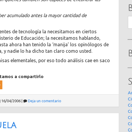
ber acumulado antes la mayor cantidad de
B
entes de tecnología la necesitamos en ciertos
nisterio de Educación; la necesitamos hablando,
ta ahora han tenido la ‘manija’ los opinólogos de
a, y nadie lo ha dicho tan claro como usted.
sas elementales, por eso todo análisis cae en saco
itamos a compartirlo
A
Ci
16/04/2006
|
Deja un comentario
Co
C
C
uela
C
C