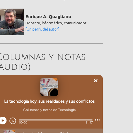
Enrique A. Quagliano
Docente, informático, comunicador
[Un perfil del autor]
Columnas y notas
(audio)