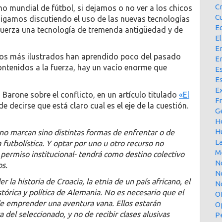
C
mo mundial de fútbol, si dejamos o no ver a los chicos
Cu
 sigamos discutiendo el uso de las nuevas tecnologías
E
 fuerza una tecnología de tremenda antigüedad y de
El
En
 los más ilustrados han aprendido poco del pasado
E
contenidos a la fuerza, hay un vacío enorme que
Es
E
Ex
o Barone sobre el conflicto, en un artículo titulado
«El
F
de decirse que está claro cual es el eje de la cuestión.
G
H
H
no marcan sino distintas formas de enfrentar o de
L
futbolística. Y optar por uno u otro recurso no
M
 permiso institucional- tendrá como destino colectivo
N
os.
N
la historia de Croacia, la etnia de un país africano, el
No
stórica y política de Alemania. No es necesario que el
O
de emprender una aventura vana. Ellos estarán
O
a del seleccionado, y no de recibir clases alusivas
P