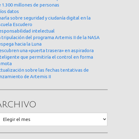
e 1.300 millones de personas
íos datos
arla sobre seguridad y ciudanía digital en la
scuela Escudero
esponsabilidad intelectual
 tripulación del programa Artemis II de la NASA
espega hacia la Luna
escubren una «puerta trasera» en aspiradora
teligente que permitiría el control en forma
emota
tualización sobre las fechas tentativas de
anzamiento de Artemis II
Archivo
rchivo