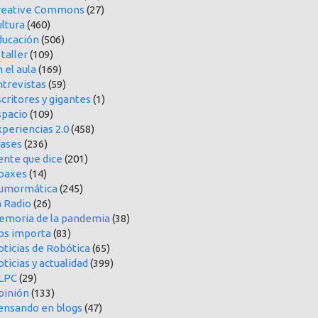
reative Commons
(27)
ltura
(460)
ducación
(506)
 taller
(109)
 el aula
(169)
ntrevistas
(59)
critores y gigantes
(1)
spacio
(109)
periencias 2.0
(458)
rases
(236)
ente que dice
(201)
oaxes
(14)
umormática
(245)
a Radio
(26)
emoria de la pandemia
(38)
os importa
(83)
oticias de Robótica
(65)
ticias y actualidad
(399)
LPC
(29)
pinión
(133)
ensando en blogs
(47)