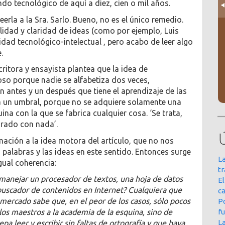
do tecnológico de aquí a diez, cien o mil años.
erla a la Sra. Sarlo. Bueno, no es el único remedio.
lidad y claridad de ideas (como por ejemplo, Luis
dad tecnológico-intelectual , pero acabo de leer algo
.
scritora y ensayista plantea que la idea de
oso porque nadie se alfabetiza dos veces,
un antes y un después que tiene el aprendizaje de las
aza un umbral, porque no se adquiere solamente una
na con la que se fabrica cualquier cosa. ‘Se trata,
arado con nada’.
mación a la idea motora del artículo, que no nos
palabras y las ideas en este sentido. Entonces surge
La
gual coherencia:
t
manejar un procesador de textos, una hoja de datos
E
n buscador de contenidos en Internet? Cualquiera que
ca
 mercado sabe que, en el peor de los casos, sólo pocos
Po
f
os maestros a la academia de la esquina, sino de
L
pa leer y escribir sin faltas de ortografía y que haya