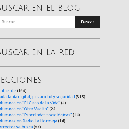
Buscar en el blog
uscar:
Buscar
Buscar en la red
Secciones
mbiente
(166)
udadanía digital, privacidad y seguridad
(315)
lumnas en "El Circo de la Vida"
(4)
olumnas en "Otra Vuelta"
(24)
olumnas en "Pinceladas sociológicas"
(14)
olumnas en Radio La Hormiga
(14)
orrector se busca
(63)