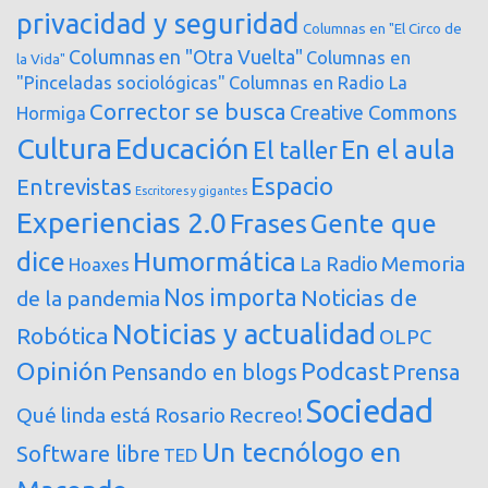
privacidad y seguridad
Columnas en "El Circo de
Columnas en "Otra Vuelta"
Columnas en
la Vida"
"Pinceladas sociológicas"
Columnas en Radio La
Corrector se busca
Creative Commons
Hormiga
Cultura
Educación
En el aula
El taller
Espacio
Entrevistas
Escritores y gigantes
Experiencias 2.0
Frases
Gente que
dice
Humormática
Memoria
La Radio
Hoaxes
Nos importa
Noticias de
de la pandemia
Noticias y actualidad
Robótica
OLPC
Opinión
Podcast
Pensando en blogs
Prensa
Sociedad
Qué linda está Rosario
Recreo!
Un tecnólogo en
Software libre
TED