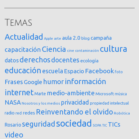
Temas
Actualidad
aula 2.0
campaña
blog
arte
Apple
cultura
Ciencia
capacitación
cine
contaminación
derechos
docentes
datos
ecología
educación
Facebook
escuela
Espacio
foto
información
humor
Frases
Google
internet
medio-ambiente
Marte
Microsoft
música
NASA
privacidad
propiedad intelectual
Nosotros y los medios
Reinventando el olvido
redes
radio
red
Robótica
sociedad
seguridad
TICs
Rosario
SOPA
TIC
video