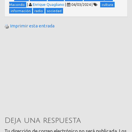
|
Enrique Quagliano
|
04/03/2024
|
Macondo
cultura
información
radio
sociedad
Imprimir esta entrada
Deja una respuesta
Tu dirección de correo electrónico no será publicada.
Los