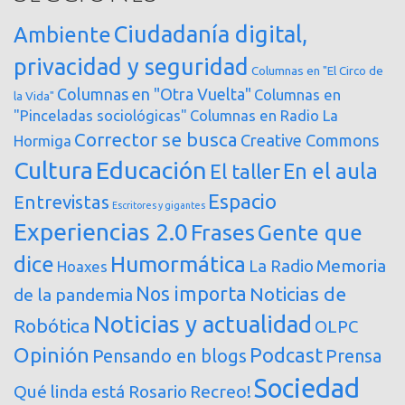
Ciudadanía digital,
Ambiente
privacidad y seguridad
Columnas en "El Circo de
Columnas en "Otra Vuelta"
Columnas en
la Vida"
"Pinceladas sociológicas"
Columnas en Radio La
Corrector se busca
Creative Commons
Hormiga
Cultura
Educación
En el aula
El taller
Espacio
Entrevistas
Escritores y gigantes
Experiencias 2.0
Frases
Gente que
dice
Humormática
Memoria
La Radio
Hoaxes
Nos importa
Noticias de
de la pandemia
Noticias y actualidad
Robótica
OLPC
Opinión
Podcast
Pensando en blogs
Prensa
Sociedad
Qué linda está Rosario
Recreo!