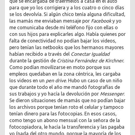
que se encargaba de traérmelos a casa en el auto
para que yo los corrigiera y a los cuatro o cinco días
se los devolvía. Si algún chico tenía alguna dificultad,
las mamás me enviaban mensaje por
Facebook
y yo
me comunicaba desde mi teléfono fijo con ellas o
con sus hijos para explicarles algo. Había quienes por
falta de conectividad no podían bajar los videos,
pero tenían las netbooks que los hermanos mayores
habían recibido a través del
Conectar Igualdad
durante la gestión de
Cristina Fernández de Kirchner.
Como podían movilizarse en moto porque sus
empleos quedaban en la zona céntrica, les cargaba
los videos en un
pen drive
. Hubo un caso de un niño
que durante todo el año me mandó fotografías de
sus trabajos y yo hacía la devolución por
Messenger
.
Se dieron situaciones de mamás que no podían bajar
los archivos porque tenían roto el celular y tampoco
tenían dinero para las fotocopias. En esos casos,
como tengo un abono mensual con la señora de la
fotocopiadora, le hacía la transferencia y las pagaba
yo (nada del otro mundo, porque la mayoría de los