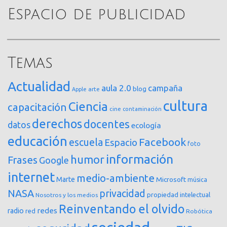
Espacio de publicidad
Temas
Actualidad
aula 2.0
campaña
blog
arte
Apple
cultura
Ciencia
capacitación
cine
contaminación
derechos
docentes
datos
ecología
educación
Facebook
escuela
Espacio
foto
información
humor
Frases
Google
internet
medio-ambiente
Marte
Microsoft
música
NASA
privacidad
propiedad intelectual
Nosotros y los medios
Reinventando el olvido
redes
radio
red
Robótica