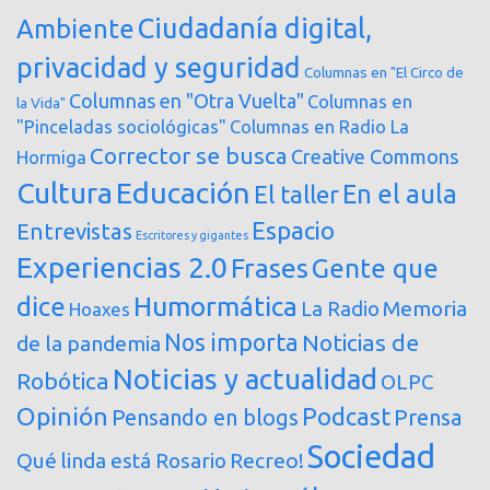
Ciudadanía digital,
Ambiente
privacidad y seguridad
Columnas en "El Circo de
Columnas en "Otra Vuelta"
Columnas en
la Vida"
"Pinceladas sociológicas"
Columnas en Radio La
Corrector se busca
Creative Commons
Hormiga
Cultura
Educación
En el aula
El taller
Espacio
Entrevistas
Escritores y gigantes
Experiencias 2.0
Frases
Gente que
dice
Humormática
Memoria
La Radio
Hoaxes
Nos importa
Noticias de
de la pandemia
Noticias y actualidad
Robótica
OLPC
Opinión
Podcast
Pensando en blogs
Prensa
Sociedad
Qué linda está Rosario
Recreo!