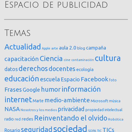
Espacio de publicidad
Temas
Actualidad
aula 2.0
campaña
blog
arte
Apple
cultura
Ciencia
capacitación
cine
contaminación
derechos
docentes
datos
ecología
educación
Facebook
escuela
Espacio
foto
información
humor
Frases
Google
internet
medio-ambiente
Marte
Microsoft
música
NASA
privacidad
propiedad intelectual
Nosotros y los medios
Reinventando el olvido
redes
radio
red
Robótica
sociedad
seguridad
TICs
Rosario
SOPA
TIC