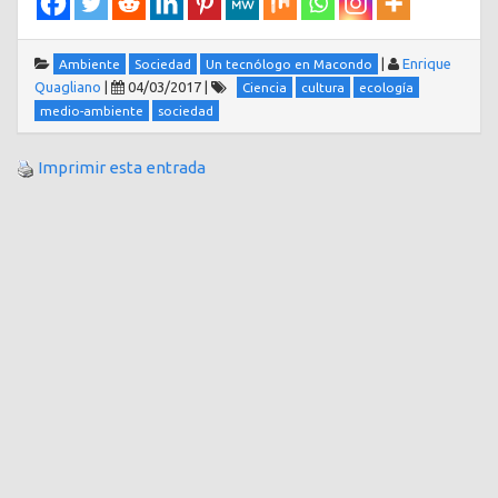
|
Enrique
Ambiente
Sociedad
Un tecnólogo en Macondo
Quagliano
|
04/03/2017
|
Ciencia
cultura
ecología
medio-ambiente
sociedad
Imprimir esta entrada