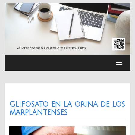
Saltar
al
contenido
Cambia
navega
Glifosato en la orina de los
marplantenses