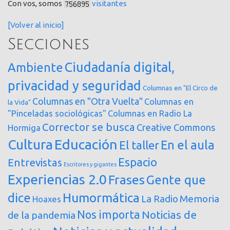
Con vos, somos
visitantes
[Volver al inicio]
Secciones
Ciudadanía digital,
Ambiente
privacidad y seguridad
Columnas en "El Circo de
Columnas en "Otra Vuelta"
Columnas en
la Vida"
"Pinceladas sociológicas"
Columnas en Radio La
Corrector se busca
Creative Commons
Hormiga
Cultura
Educación
En el aula
El taller
Espacio
Entrevistas
Escritores y gigantes
Experiencias 2.0
Frases
Gente que
dice
Humormática
Memoria
La Radio
Hoaxes
Nos importa
Noticias de
de la pandemia