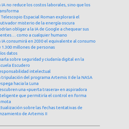
 IA no reduce los costos laborales, sino que los
ransforma
l Telescopio Espacial Roman explorará el
utivador misterio de la energía oscura
drían obligar a la IA de Google a chequear sus
uentes… como a cualquier humano
a IA consumirá en 2030 el equivalente al consumo
e 1.300 millones de personas
íos datos
arla sobre seguridad y ciudanía digital en la
scuela Escudero
esponsabilidad intelectual
 tripulación del programa Artemis II de la NASA
espega hacia la Luna
escubren una «puerta trasera» en aspiradora
teligente que permitiría el control en forma
emota
tualización sobre las fechas tentativas de
anzamiento de Artemis II