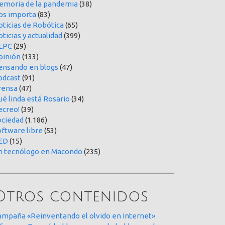
emoria de la pandemia
(38)
os importa
(83)
oticias de Robótica
(65)
ticias y actualidad
(399)
LPC
(29)
pinión
(133)
ensando en blogs
(47)
odcast
(91)
rensa
(47)
é linda está Rosario
(34)
ecreo!
(39)
ociedad
(1.186)
oftware libre
(53)
ED
(15)
n tecnólogo en Macondo
(235)
Otros contenidos
ampaña «Reinventando el olvido en Internet»