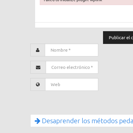
Failed to initialize plugin: wplink
Desaprender los métodos pedag