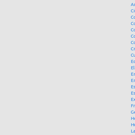
A
Ci
Co
C
C
C
C
C
Cu
E
El
En
E
Es
E
Ex
F
G
H
H
L