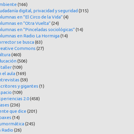
mbiente
(166)
udadanía digital, privacidad y seguridad
(315)
lumnas en "El Circo de la Vida"
(4)
olumnas en "Otra Vuelta"
(24)
olumnas en "Pinceladas sociológicas"
(14)
olumnas en Radio La Hormiga
(14)
orrector se busca
(63)
reative Commons
(27)
ltura
(460)
ducación
(506)
 taller
(109)
 el aula
(169)
ntrevistas
(59)
critores y gigantes
(1)
spacio
(109)
periencias 2.0
(458)
rases
(236)
ente que dice
(201)
oaxes
(14)
umormática
(245)
a Radio
(26)