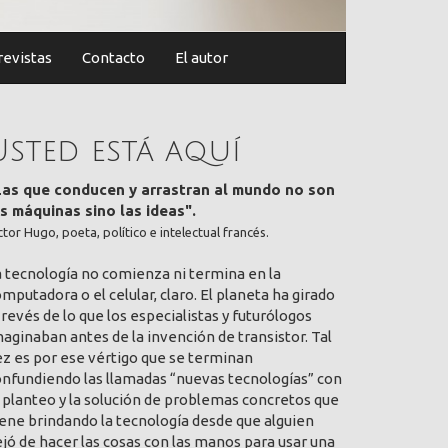
revistas
Contacto
El autor
Usted está aquí
Las que conducen y arrastran al mundo no son
as máquinas sino las ideas".
ctor Hugo, poeta, político e intelectual francés.
a tecnología no comienza ni termina en la
mputadora o el celular, claro. El planeta ha girado
 revés de lo que los especialistas y futurólogos
aginaban antes de la invención de transistor. Tal
ez es por ese vértigo que se terminan
onfundiendo las llamadas “nuevas tecnologías” con
 planteo y la solución de problemas concretos que
ene brindando la tecnología desde que alguien
jó de hacer las cosas con las manos para usar una