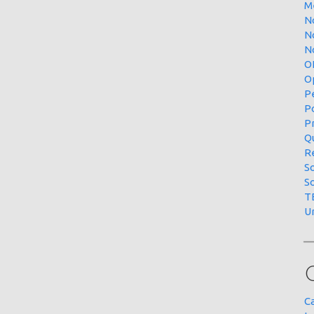
M
N
N
No
O
O
P
P
P
Qu
R
S
S
T
U
C