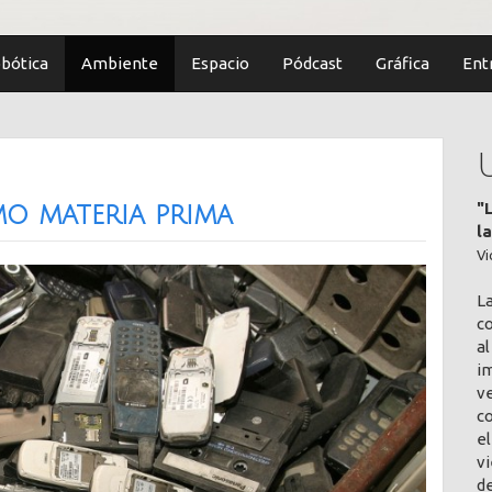
bótica
Ambiente
Espacio
Pódcast
Gráfica
Ent
"
o materia prima
l
Vi
L
co
al
im
v
c
el
vi
de