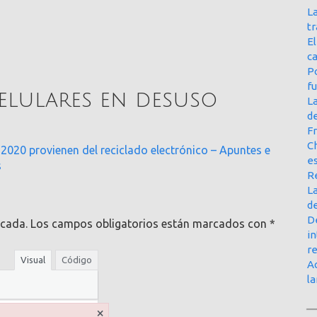
La
t
E
ca
Po
f
elulares en desuso
L
d
Fr
Ch
 2020 provienen del reciclado electrónico – Apuntes e
e
s
R
La
d
D
icada.
Los campos obligatorios están marcados con
*
in
r
Visual
Código
Ac
l
×