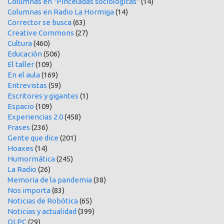
Columnas en "Pinceladas sociológicas"
(14)
Columnas en Radio La Hormiga
(14)
Corrector se busca
(63)
Creative Commons
(27)
Cultura
(460)
Educación
(506)
El taller
(109)
En el aula
(169)
Entrevistas
(59)
Escritores y gigantes
(1)
Espacio
(109)
Experiencias 2.0
(458)
Frases
(236)
Gente que dice
(201)
Hoaxes
(14)
Humormática
(245)
La Radio
(26)
Memoria de la pandemia
(38)
Nos importa
(83)
Noticias de Robótica
(65)
Noticias y actualidad
(399)
OLPC
(29)