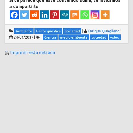
Si te parece que este contenido suma, te invitamos
a compartirlo
|
Enrique Quagliano
|
Ambiente
Gente que dice
Sociedad
24/01/2017
|
Ciencia
medio-ambiente
sociedad
video
Imprimir esta entrada