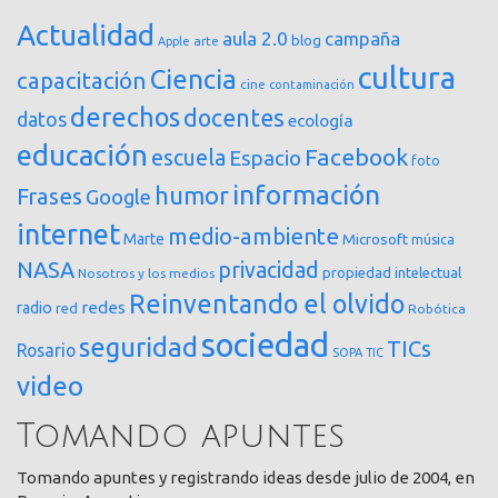
Actualidad
aula 2.0
campaña
blog
arte
Apple
cultura
Ciencia
capacitación
cine
contaminación
derechos
docentes
datos
ecología
educación
Facebook
escuela
Espacio
foto
información
humor
Frases
Google
internet
medio-ambiente
Marte
Microsoft
música
NASA
privacidad
propiedad intelectual
Nosotros y los medios
Reinventando el olvido
redes
radio
red
Robótica
sociedad
seguridad
TICs
Rosario
SOPA
TIC
video
Tomando apuntes
Tomando apuntes y registrando ideas desde julio de 2004, en