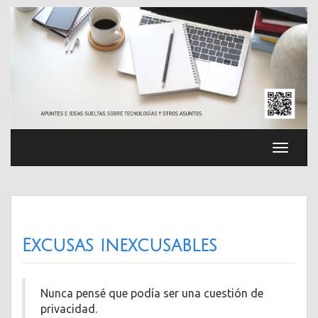
Saltar
al
contenido
Cambia
navega
Excusas inexcusables
Nunca pensé que podía ser una cuestión de
privacidad.