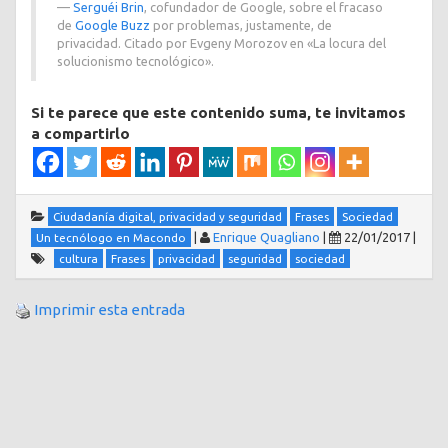
Serguéi Brin
, cofundador de Google, sobre el fracaso
de
Google Buzz
por problemas, justamente, de
privacidad. Citado por Evgeny Morozov en «La locura del
solucionismo tecnológico».
Si te parece que este contenido suma, te invitamos
a compartirlo
Ciudadanía digital, privacidad y seguridad
Frases
Sociedad
|
Enrique Quagliano
|
22/01/2017
|
Un tecnólogo en Macondo
cultura
Frases
privacidad
seguridad
sociedad
Imprimir esta entrada