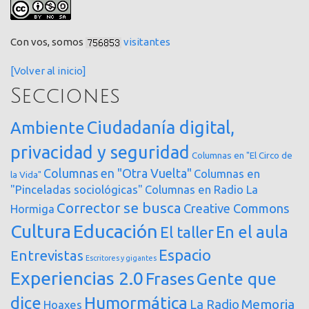
Con vos, somos
visitantes
[Volver al inicio]
Secciones
Ciudadanía digital,
Ambiente
privacidad y seguridad
Columnas en "El Circo de
Columnas en "Otra Vuelta"
Columnas en
la Vida"
"Pinceladas sociológicas"
Columnas en Radio La
Corrector se busca
Creative Commons
Hormiga
Cultura
Educación
En el aula
El taller
Espacio
Entrevistas
Escritores y gigantes
Experiencias 2.0
Frases
Gente que
dice
Humormática
Memoria
La Radio
Hoaxes