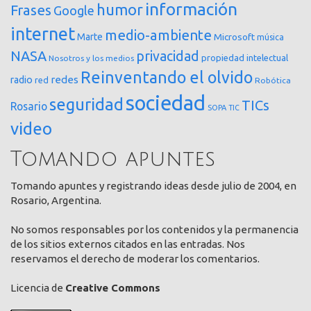
información
humor
Frases
Google
internet
medio-ambiente
Marte
Microsoft
música
NASA
privacidad
propiedad intelectual
Nosotros y los medios
Reinventando el olvido
redes
radio
red
Robótica
sociedad
seguridad
TICs
Rosario
SOPA
TIC
video
Tomando apuntes
Tomando apuntes y registrando ideas desde julio de 2004, en
Rosario, Argentina.
No somos responsables por los contenidos y la permanencia
de los sitios externos citados en las entradas. Nos
reservamos el derecho de moderar los comentarios.
Licencia de
Creative Commons