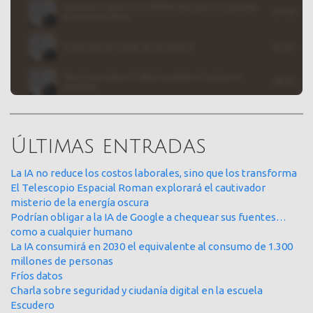
Últimas entradas
La IA no reduce los costos laborales, sino que los transforma
El Telescopio Espacial Roman explorará el cautivador
misterio de la energía oscura
Podrían obligar a la IA de Google a chequear sus fuentes…
como a cualquier humano
La IA consumirá en 2030 el equivalente al consumo de 1.300
millones de personas
Fríos datos
Charla sobre seguridad y ciudanía digital en la escuela
Escudero