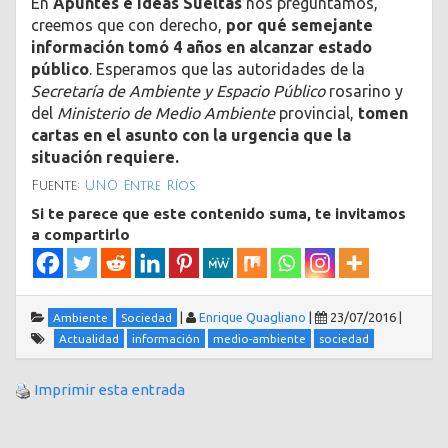
En
Apuntes e Ideas Sueltas
nos preguntamos,
creemos que con derecho,
por qué semejante
información tomó 4 años en alcanzar estado
público
. Esperamos que las autoridades de la
Secretaría de Ambiente y Espacio Público
rosarino y
del
Ministerio de Medio Ambiente
provincial,
tomen
cartas en el asunto con la urgencia que la
situación requiere.
Fuente:
UNO Entre Ríos
Si te parece que este contenido suma, te invitamos
a compartirlo
|
Enrique Quagliano
|
23/07/2016
|
Ambiente
Sociedad
Actualidad
información
medio-ambiente
sociedad
Imprimir esta entrada