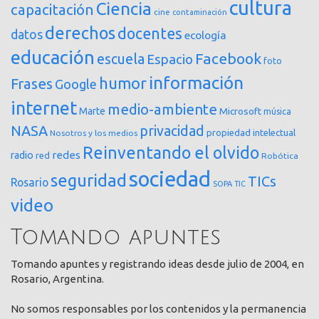
cultura
Ciencia
capacitación
cine
contaminación
derechos
docentes
datos
ecología
educación
Facebook
escuela
Espacio
foto
información
humor
Frases
Google
internet
medio-ambiente
Marte
Microsoft
música
NASA
privacidad
propiedad intelectual
Nosotros y los medios
Reinventando el olvido
redes
radio
red
Robótica
sociedad
seguridad
TICs
Rosario
SOPA
TIC
video
Tomando apuntes
Tomando apuntes y registrando ideas desde julio de 2004, en
Rosario, Argentina.
No somos responsables por los contenidos y la permanencia