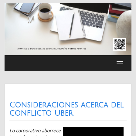
Saltar
al
contenido
Cambia
navega
Consideraciones acerca del
conflicto Uber
Lo corporativo aborrece