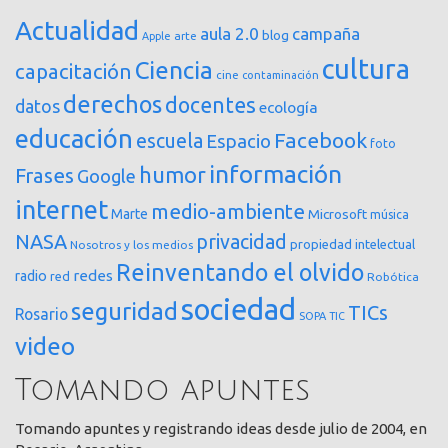
Actualidad
aula 2.0
campaña
blog
arte
Apple
cultura
Ciencia
capacitación
cine
contaminación
derechos
docentes
datos
ecología
educación
Facebook
escuela
Espacio
foto
información
humor
Frases
Google
internet
medio-ambiente
Marte
Microsoft
música
NASA
privacidad
propiedad intelectual
Nosotros y los medios
Reinventando el olvido
redes
radio
red
Robótica
sociedad
seguridad
TICs
Rosario
SOPA
TIC
video
Tomando apuntes
Tomando apuntes y registrando ideas desde julio de 2004, en