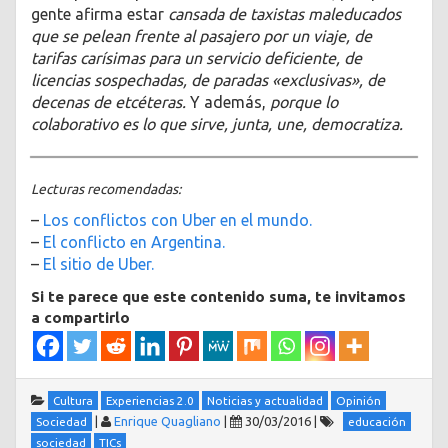
gente afirma estar
cansada de taxistas maleducados
que se pelean frente al pasajero por un viaje, de
tarifas carísimas para un servicio deficiente, de
licencias sospechadas, de paradas «exclusivas», de
decenas de etcéteras.
Y además,
porque lo
colaborativo es lo que sirve, junta, une, democratiza.
Lecturas recomendadas:
–
Los conflictos con Uber en el mundo.
–
El conflicto en Argentina.
–
El sitio de Uber.
Si te parece que este contenido suma, te invitamos
a compartirlo
Cultura
Experiencias 2.0
Noticias y actualidad
Opinión
|
Enrique Quagliano
|
30/03/2016
|
Sociedad
educación
sociedad
TICs