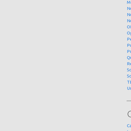
M
N
N
No
O
O
P
P
P
Qu
R
S
S
T
U
C