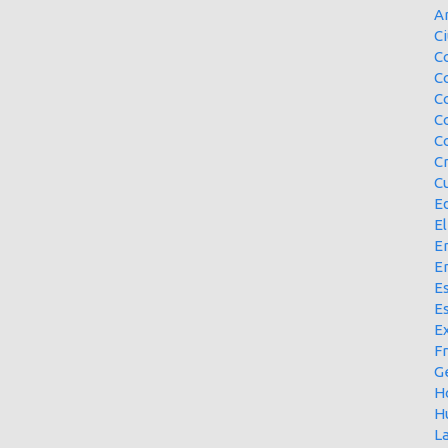
A
Ci
Co
C
C
C
C
C
Cu
E
El
En
E
Es
E
Ex
F
G
H
H
L