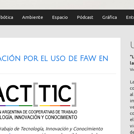
bótica
Ambiente
Espacio
Pódcast
Gráfica
Ent
"
ación por el uso de FAW en
l
Vi
L
co
al
im
v
c
el
vi
rabajo de Tecnología, Innovación y Conocimiento
de