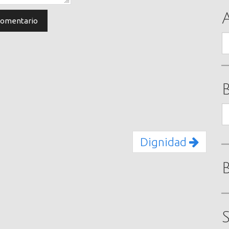
A
B
Dignidad