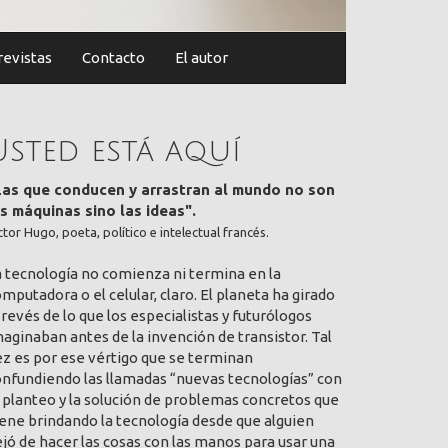
revistas
Contacto
El autor
Usted está aquí
Las que conducen y arrastran al mundo no son
as máquinas sino las ideas".
ctor Hugo, poeta, político e intelectual francés.
a tecnología no comienza ni termina en la
mputadora o el celular, claro. El planeta ha girado
 revés de lo que los especialistas y futurólogos
aginaban antes de la invención de transistor. Tal
ez es por ese vértigo que se terminan
onfundiendo las llamadas “nuevas tecnologías” con
 planteo y la solución de problemas concretos que
ene brindando la tecnología desde que alguien
jó de hacer las cosas con las manos para usar una