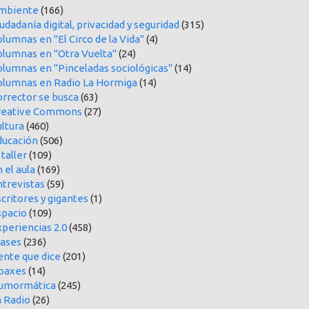
mbiente
(166)
udadanía digital, privacidad y seguridad
(315)
lumnas en "El Circo de la Vida"
(4)
olumnas en "Otra Vuelta"
(24)
olumnas en "Pinceladas sociológicas"
(14)
olumnas en Radio La Hormiga
(14)
orrector se busca
(63)
reative Commons
(27)
ltura
(460)
ducación
(506)
 taller
(109)
 el aula
(169)
ntrevistas
(59)
critores y gigantes
(1)
spacio
(109)
periencias 2.0
(458)
rases
(236)
ente que dice
(201)
oaxes
(14)
umormática
(245)
a Radio
(26)