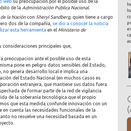
io web
su preocupación por el posible uso de la
h
mbito de la
Administración Pública Nacional.
ha
co
de la Nación
con
Sheryl Sandberg
, quien tiene a cargo
pr
mero dos de la compañía,
se dio a conocer la noticia
en
ilizar esta herramienta
en el
Ministerio de
ca
a
s consideraciones principales que,
 preocupacion ante el posible uso de esta
isma pone en peligro datos sensibles del Estado,
 no genera desarrollo local e implica una
mación del Estado Nacional (en muchos casos es
poración extranjera, que mantiene sus datos fuera
spechada de formar parte de la red de vigilancia
ida de la soberanía tecnológica que el propio
emos que esta medida confunde innovación con un
 en cuenta las necesidades funcionales de la
 tanto no resuelve una necesidad basada en un
oyecto.