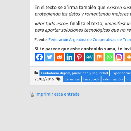
En el texto se afirma también que
existen sust
protegiendo los datos y fomentando mejores us
«Por todo esto»
, finaliza el texto,
«manifestam
para aportar soluciones tecnológicas que no rec
Fuente:
Federación Argentina de Cooperativas de Traba
Si te parece que este contenido suma, te inv
Ciudadanía digital, privacidad y seguridad
Experiencias
25/02/2016
|
derechos
Facebook
información
in
Imprimir esta entrada