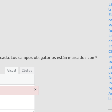
La
t
E
ca
Po
f
L
d
Fr
Ch
e
icada.
Los campos obligatorios están marcados con
*
R
La
Visual
Código
d
D
in
r
×
Ac
l