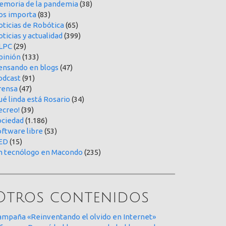
emoria de la pandemia
(38)
os importa
(83)
oticias de Robótica
(65)
ticias y actualidad
(399)
LPC
(29)
pinión
(133)
ensando en blogs
(47)
odcast
(91)
rensa
(47)
é linda está Rosario
(34)
ecreo!
(39)
ociedad
(1.186)
oftware libre
(53)
ED
(15)
n tecnólogo en Macondo
(235)
Otros contenidos
ampaña «Reinventando el olvido en Internet»